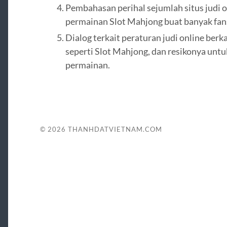
Pembahasan perihal sejumlah situs judi 
permainan Slot Mahjong buat banyak fans
Dialog terkait peraturan judi online be
seperti Slot Mahjong, dan resikonya unt
permainan.
© 2026
THANHDATVIETNAM.COM