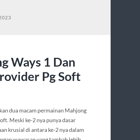
2023
g Ways 1 Dan
ovider Pg Soft
akan dua macam permainan Mahjong
oft. Meski ke-2 nya punya dasar
an krusial di antara ke-2 nya dalam
 Dengan wawasan yang tambah lebih