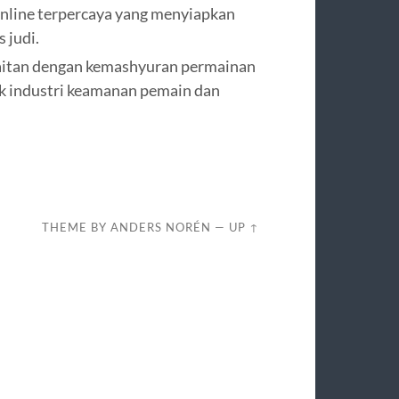
online terpercaya yang menyiapkan
 judi.
rkaitan dengan kemashyuran permainan
uk industri keamanan pemain dan
THEME BY
ANDERS NORÉN
—
UP ↑