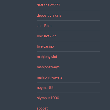
daftar slot777
deposit via qris
Judi Bola
link slot777
live casino
mahjong slot
mahjong ways
mahjong ways 2
neymar88
olympus1000
sbobet