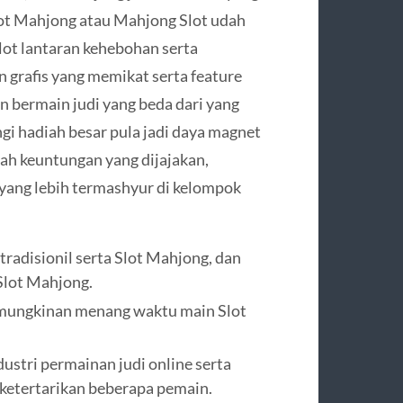
lot Mahjong atau Mahjong Slot udah
slot lantaran kehebohan serta
 grafis yang memikat serta feature
n bermain judi yang beda dari yang
gi hadiah besar pula jadi daya magnet
lah keuntungan yang dijajakan,
 yang lebih termashyur di kelompok
tradisionil serta Slot Mahjong, dan
Slot Mahjong.
kemungkinan menang waktu main Slot
ustri permainan judi online serta
ketertarikan beberapa pemain.