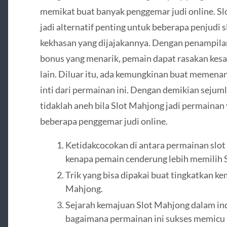
memikat buat banyak penggemar judi online. S
jadi alternatif penting untuk beberapa penjudi 
kekhasan yang dijajakannya. Dengan penampilan
bonus yang menarik, pemain dapat rasakan kesa
lain. Diluar itu, ada kemungkinan buat memenan
inti dari permainan ini. Dengan demikian sejum
tidaklah aneh bila Slot Mahjong jadi permainan
beberapa penggemar judi online.
Ketidakcocokan di antara permainan slot 
kenapa pemain cenderung lebih memilih 
Trik yang bisa dipakai buat tingkatkan 
Mahjong.
Sejarah kemajuan Slot Mahjong dalam ind
bagaimana permainan ini sukses memicu 