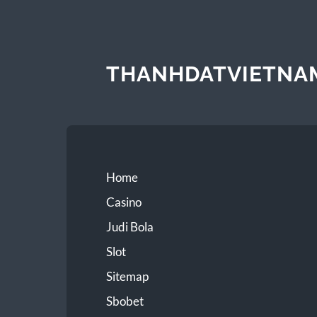
THANHDATVIETNA
Home
Casino
Judi Bola
Slot
Sitemap
Sbobet