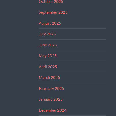
October 2025
September 2025
August 2025
July 2025
June 2025
May 2025
April 2025
March 2025
February 2025
January 2025
December 2024