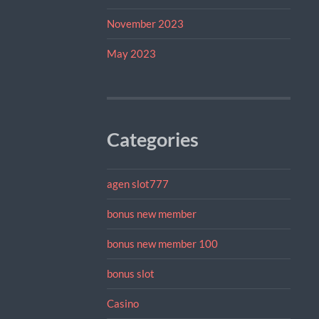
November 2023
May 2023
Categories
agen slot777
bonus new member
bonus new member 100
bonus slot
Casino