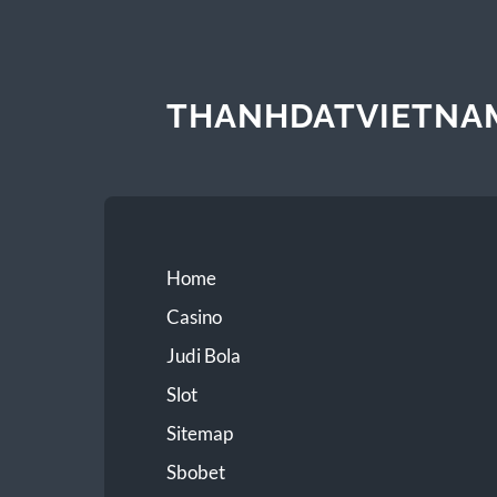
THANHDATVIETNA
Home
Casino
Judi Bola
Slot
Sitemap
Sbobet