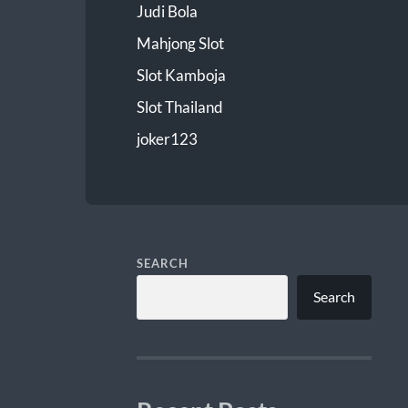
Judi Bola
Mahjong Slot
Slot Kamboja
Slot Thailand
joker123
SEARCH
Search