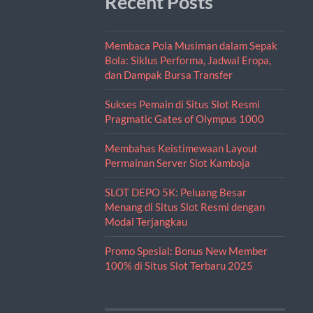
Recent Posts
Membaca Pola Musiman dalam Sepak
Bola: Siklus Performa, Jadwal Eropa,
dan Dampak Bursa Transfer
Sukses Pemain di Situs Slot Resmi
Pragmatic Gates of Olympus 1000
Membahas Keistimewaan Layout
Permainan Server Slot Kamboja
SLOT DEPO 5K: Peluang Besar
Menang di Situs Slot Resmi dengan
Modal Terjangkau
Promo Spesial: Bonus New Member
100% di Situs Slot Terbaru 2025