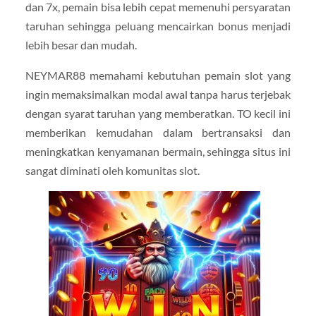
dan 7x, pemain bisa lebih cepat memenuhi persyaratan
taruhan sehingga peluang mencairkan bonus menjadi
lebih besar dan mudah.
NEYMAR88 memahami kebutuhan pemain slot yang
ingin memaksimalkan modal awal tanpa harus terjebak
dengan syarat taruhan yang memberatkan. TO kecil ini
memberikan kemudahan dalam bertransaksi dan
meningkatkan kenyamanan bermain, sehingga situs ini
sangat diminati oleh komunitas slot.