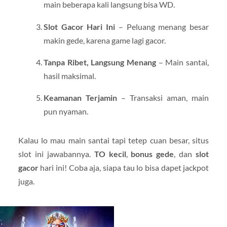
main beberapa kali langsung bisa WD.
Slot Gacor Hari Ini
– Peluang menang besar
makin gede, karena game lagi gacor.
Tanpa Ribet, Langsung Menang
– Main santai,
hasil maksimal.
Keamanan Terjamin
– Transaksi aman, main
pun nyaman.
Kalau lo mau main santai tapi tetep cuan besar, situs
slot ini jawabannya.
TO kecil
,
bonus gede
, dan
slot
gacor
hari ini! Coba aja, siapa tau lo bisa dapet jackpot
juga.