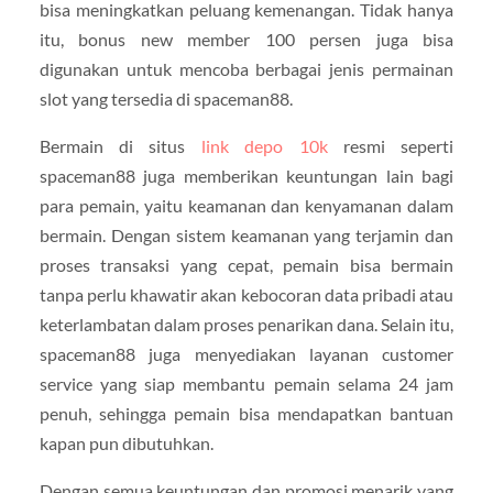
bisa meningkatkan peluang kemenangan. Tidak hanya
itu, bonus new member 100 persen juga bisa
digunakan untuk mencoba berbagai jenis permainan
slot yang tersedia di spaceman88.
Bermain di situs
link depo 10k
resmi seperti
spaceman88 juga memberikan keuntungan lain bagi
para pemain, yaitu keamanan dan kenyamanan dalam
bermain. Dengan sistem keamanan yang terjamin dan
proses transaksi yang cepat, pemain bisa bermain
tanpa perlu khawatir akan kebocoran data pribadi atau
keterlambatan dalam proses penarikan dana. Selain itu,
spaceman88 juga menyediakan layanan customer
service yang siap membantu pemain selama 24 jam
penuh, sehingga pemain bisa mendapatkan bantuan
kapan pun dibutuhkan.
Dengan semua keuntungan dan promosi menarik yang