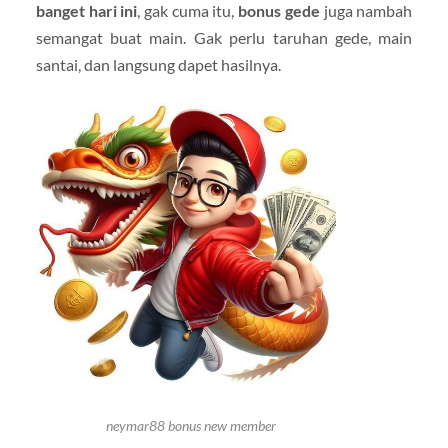
banget hari ini
, gak cuma itu,
bonus gede
juga nambah
semangat buat main. Gak perlu taruhan gede, main
santai, dan langsung dapet hasilnya.
neymar88 bonus new member