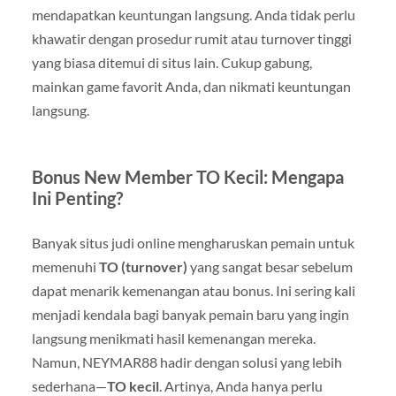
mendapatkan keuntungan langsung. Anda tidak perlu
khawatir dengan prosedur rumit atau turnover tinggi
yang biasa ditemui di situs lain. Cukup gabung,
mainkan game favorit Anda, dan nikmati keuntungan
langsung.
Bonus New Member TO Kecil: Mengapa
Ini Penting?
Banyak situs judi online mengharuskan pemain untuk
memenuhi
TO (turnover)
yang sangat besar sebelum
dapat menarik kemenangan atau bonus. Ini sering kali
menjadi kendala bagi banyak pemain baru yang ingin
langsung menikmati hasil kemenangan mereka.
Namun, NEYMAR88 hadir dengan solusi yang lebih
sederhana—
TO kecil
. Artinya, Anda hanya perlu