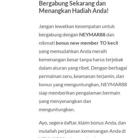
Bergabung Sekarang dan
Menangkan Hadiah Anda!
Jangan lewatkan kesempatan untuk
bergabung dengan
NEYMAR88
dan
nikmati
bonus new member TO kecil
yang memudahkan Anda meraih
kemenangan besar tanpa harus terjebak
dalam aturan yang ribet. Dengan berbagai
permainan seru, keamanan terjamin, dan
bonus yang menguntungkan, NEYMAR88
siap memberikan pengalaman bermain
yang menyenangkan dan
menguntungkan.
Ayo, segera daftar, klaim bonus Anda, dan
mulailah perjalanan kemenangan Anda di