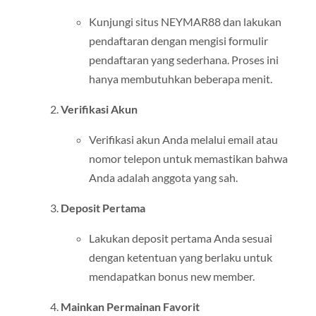
Kunjungi situs NEYMAR88 dan lakukan
pendaftaran dengan mengisi formulir
pendaftaran yang sederhana. Proses ini
hanya membutuhkan beberapa menit.
Verifikasi Akun
Verifikasi akun Anda melalui email atau
nomor telepon untuk memastikan bahwa
Anda adalah anggota yang sah.
Deposit Pertama
Lakukan deposit pertama Anda sesuai
dengan ketentuan yang berlaku untuk
mendapatkan bonus new member.
Mainkan Permainan Favorit