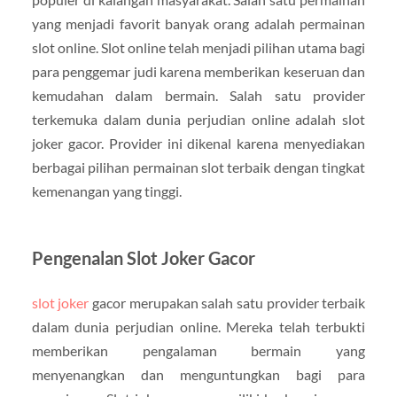
yang menjadi favorit banyak orang adalah permainan
slot online. Slot online telah menjadi pilihan utama bagi
para penggemar judi karena memberikan keseruan dan
kemudahan dalam bermain. Salah satu provider
terkemuka dalam dunia perjudian online adalah slot
joker gacor. Provider ini dikenal karena menyediakan
berbagai pilihan permainan slot terbaik dengan tingkat
kemenangan yang tinggi.
Pengenalan Slot Joker Gacor
slot joker
gacor merupakan salah satu provider terbaik
dalam dunia perjudian online. Mereka telah terbukti
memberikan pengalaman bermain yang
menyenangkan dan menguntungkan bagi para