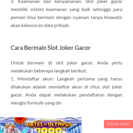
3. Keamanan dan kenyamanan: Slot joker gacor
memiliki sistem keamanan yang baik sehingga para
pemain bisa bermain dengan nyaman tanpa khawatir
akan kebocoran data pribadi.
Cara Bermain Slot Joker Gacor
Untuk bermain di slot joker gacor, Anda perlu
melakukan beberapa langkah berikut:
1. Mendaftar akun: Langkah pertama yang harus
dilakukan adalah mendaftar akun di situs slot joker
gacor. Anda dapat melakukan pendaftaran dengan
mengisi formulir yang dis
STICKY POST