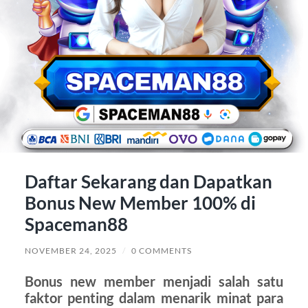
Daftar Sekarang dan Dapatkan
Bonus New Member 100% di
Spaceman88
NOVEMBER 24, 2025
/
0 COMMENTS
Bonus new member menjadi salah satu
faktor penting dalam menarik minat para