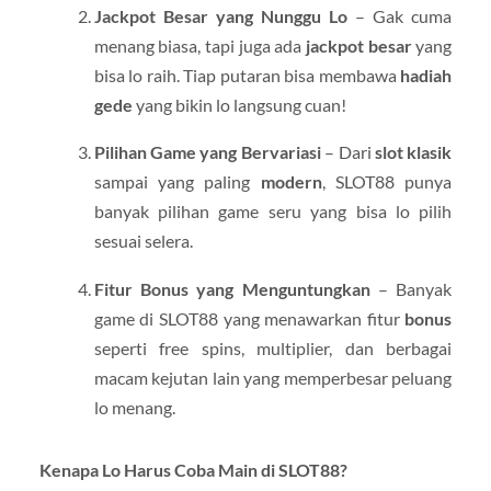
Jackpot Besar yang Nunggu Lo
– Gak cuma
menang biasa, tapi juga ada
jackpot besar
yang
bisa lo raih. Tiap putaran bisa membawa
hadiah
gede
yang bikin lo langsung cuan!
Pilihan Game yang Bervariasi
– Dari
slot klasik
sampai yang paling
modern
, SLOT88 punya
banyak pilihan game seru yang bisa lo pilih
sesuai selera.
Fitur Bonus yang Menguntungkan
– Banyak
game di SLOT88 yang menawarkan fitur
bonus
seperti free spins, multiplier, dan berbagai
macam kejutan lain yang memperbesar peluang
lo menang.
Kenapa Lo Harus Coba Main di SLOT88?