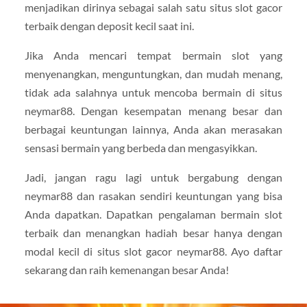
menjadikan dirinya sebagai salah satu situs slot gacor
terbaik dengan deposit kecil saat ini.
Jika Anda mencari tempat bermain slot yang
menyenangkan, menguntungkan, dan mudah menang,
tidak ada salahnya untuk mencoba bermain di situs
neymar88. Dengan kesempatan menang besar dan
berbagai keuntungan lainnya, Anda akan merasakan
sensasi bermain yang berbeda dan mengasyikkan.
Jadi, jangan ragu lagi untuk bergabung dengan
neymar88 dan rasakan sendiri keuntungan yang bisa
Anda dapatkan. Dapatkan pengalaman bermain slot
terbaik dan menangkan hadiah besar hanya dengan
modal kecil di situs slot gacor neymar88. Ayo daftar
sekarang dan raih kemenangan besar Anda!