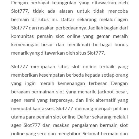
Dengan berbagai keunggulan yang ditawarkan oleh
Slot777, tidak ada alasan untuk tidak mencoba
bermain di situs ini. Daftar sekarang melalui agen
Slot777 dan rasakan perbedaannya. Jadilah bagian dari
komunitas pemain slot online yang gemar meraih
kemenangan besar dan menikmati berbagai bonus
menarik yang ditawarkan oleh situs Slot777.
Slot777 merupakan situs slot online terbaik yang
memberikan kesempatan berbeda kepada setiap orang
yang ingin meraih kemenangan terbesar. Dengan
beragam permainan slot yang menarik, jackpot besar,
agen resmi yang terpercaya, dan link alternatif yang
memudahkan akses, Slot777 memang menjadi pilihan
utama para pemain slot online. Daftar sekarang melalui
agen Slot777 dan rasakan pengalaman bermain slot
online yang seru dan menghibur. Selamat bermain dan