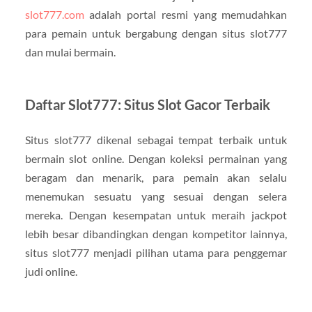
slot777.com
adalah portal resmi yang memudahkan
para pemain untuk bergabung dengan situs slot777
dan mulai bermain.
Daftar Slot777: Situs Slot Gacor Terbaik
Situs slot777 dikenal sebagai tempat terbaik untuk
bermain slot online. Dengan koleksi permainan yang
beragam dan menarik, para pemain akan selalu
menemukan sesuatu yang sesuai dengan selera
mereka. Dengan kesempatan untuk meraih jackpot
lebih besar dibandingkan dengan kompetitor lainnya,
situs slot777 menjadi pilihan utama para penggemar
judi online.