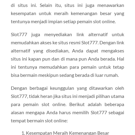
di situs ini. Selain itu, situs ini juga menawarkan
kesempatan untuk meraih kemenangan besar yang
tentunya menjadi impian setiap pemain slot online.
Slot777 juga menyediakan link alternatif untuk
memudahkan akses ke situs resmi Slot777. Dengan link
alternatif yang disediakan, Anda dapat mengakses
situs ini kapan pun dan di mana pun Anda berada. Hal
ini tentunya memudahkan para pemain untuk tetap
bisa bermain meskipun sedang berada di luar rumah.
Dengan berbagai keunggulan yang ditawarkan oleh
Slot777, tidak heran jika situs ini menjadi pilihan utama
para pemain slot online. Berikut adalah beberapa
alasan mengapa Anda harus memilih Slot777 sebagai
tempat bermain slot online:
Kesempatan Meraih Kemenangan Besar