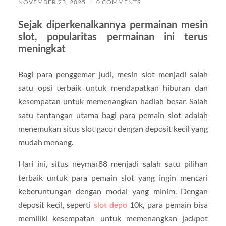
NOVEMBER 23, 2025
/
0 COMMENTS
Sejak diperkenalkannya permainan mesin
slot, popularitas permainan ini terus
meningkat
Bagi para penggemar judi, mesin slot menjadi salah
satu opsi terbaik untuk mendapatkan hiburan dan
kesempatan untuk memenangkan hadiah besar. Salah
satu tantangan utama bagi para pemain slot adalah
menemukan situs slot gacor dengan deposit kecil yang
mudah menang.
Hari ini, situs neymar88 menjadi salah satu pilihan
terbaik untuk para pemain slot yang ingin mencari
keberuntungan dengan modal yang minim. Dengan
deposit kecil, seperti
slot depo
10k, para pemain bisa
memiliki kesempatan untuk memenangkan jackpot