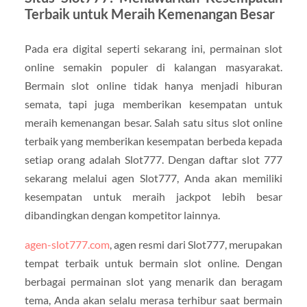
Terbaik untuk Meraih Kemenangan Besar
Pada era digital seperti sekarang ini, permainan slot
online semakin populer di kalangan masyarakat.
Bermain slot online tidak hanya menjadi hiburan
semata, tapi juga memberikan kesempatan untuk
meraih kemenangan besar. Salah satu situs slot online
terbaik yang memberikan kesempatan berbeda kepada
setiap orang adalah Slot777. Dengan daftar slot 777
sekarang melalui agen Slot777, Anda akan memiliki
kesempatan untuk meraih jackpot lebih besar
dibandingkan dengan kompetitor lainnya.
agen-slot777.com
, agen resmi dari Slot777, merupakan
tempat terbaik untuk bermain slot online. Dengan
berbagai permainan slot yang menarik dan beragam
tema, Anda akan selalu merasa terhibur saat bermain