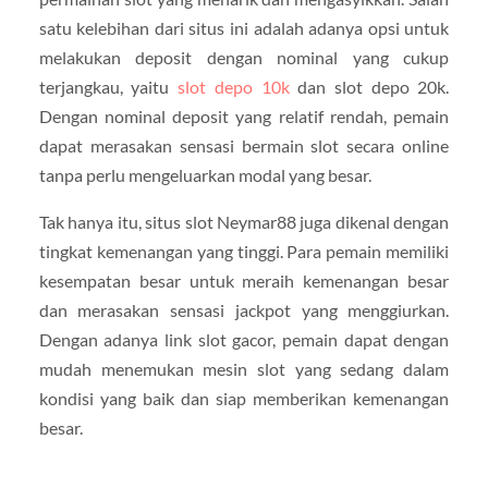
satu kelebihan dari situs ini adalah adanya opsi untuk
melakukan deposit dengan nominal yang cukup
terjangkau, yaitu
slot depo 10k
dan slot depo 20k.
Dengan nominal deposit yang relatif rendah, pemain
dapat merasakan sensasi bermain slot secara online
tanpa perlu mengeluarkan modal yang besar.
Tak hanya itu, situs slot Neymar88 juga dikenal dengan
tingkat kemenangan yang tinggi. Para pemain memiliki
kesempatan besar untuk meraih kemenangan besar
dan merasakan sensasi jackpot yang menggiurkan.
Dengan adanya link slot gacor, pemain dapat dengan
mudah menemukan mesin slot yang sedang dalam
kondisi yang baik dan siap memberikan kemenangan
besar.