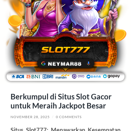
Berkumpul di Situs Slot Gacor
untuk Meraih Jackpot Besar
NOVEMBER 28, 2025
/
0 COMMENTS
Situs Slot777: Menawarkan Kesempatan