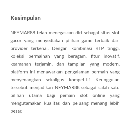
Kesimpulan
NEYMAR88 telah menegaskan diri sebagai situs slot
gacor yang menyediakan pilihan game terbaik dari
provider terkenal. Dengan kombinasi RTP tinggi,
koleksi permainan yang beragam, fitur inovatif,
keamanan terjamin, dan tampilan yang modern,
platform ini menawarkan pengalaman bermain yang
menyenangkan sekaligus kompetitif. Keunggulan
tersebut menjadikan NEYMAR88 sebagai salah satu
pilihan utama bagi pemain slot online yang
mengutamakan kualitas dan peluang menang lebih
besar.