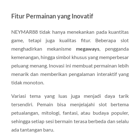
Fitur Permainan yang Inovatif
NEYMAR88 tidak hanya menekankan pada kuantitas
game, tetapi juga kualitas fitur. Beberapa slot
menghadirkan mekanisme
megaways
, pengganda
kemenangan, hingga simbol khusus yang memperbesar
peluang menang. Inovasi ini membuat permainan lebih
menarik dan memberikan pengalaman interaktif yang
tidak monoton.
Variasi tema yang luas juga menjadi daya tarik
tersendiri. Pemain bisa menjelajahi slot bertema
petualangan, mitologi, fantasi, atau budaya populer,
sehingga setiap sesi bermain terasa berbeda dan selalu
ada tantangan baru.