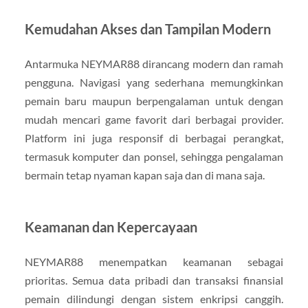
Kemudahan Akses dan Tampilan Modern
Antarmuka NEYMAR88 dirancang modern dan ramah
pengguna. Navigasi yang sederhana memungkinkan
pemain baru maupun berpengalaman untuk dengan
mudah mencari game favorit dari berbagai provider.
Platform ini juga responsif di berbagai perangkat,
termasuk komputer dan ponsel, sehingga pengalaman
bermain tetap nyaman kapan saja dan di mana saja.
Keamanan dan Kepercayaan
NEYMAR88 menempatkan keamanan sebagai
prioritas. Semua data pribadi dan transaksi finansial
pemain dilindungi dengan sistem enkripsi canggih.