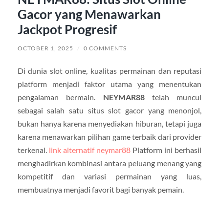
Gacor yang Menawarkan
Jackpot Progresif
OCTOBER 1, 2025
/
0 COMMENTS
Di dunia slot online, kualitas permainan dan reputasi
platform menjadi faktor utama yang menentukan
pengalaman bermain.
NEYMAR88
telah muncul
sebagai salah satu situs slot gacor yang menonjol,
bukan hanya karena menyediakan hiburan, tetapi juga
karena menawarkan pilihan game terbaik dari provider
terkenal.
link alternatif neymar88
Platform ini berhasil
menghadirkan kombinasi antara peluang menang yang
kompetitif dan variasi permainan yang luas,
membuatnya menjadi favorit bagi banyak pemain.