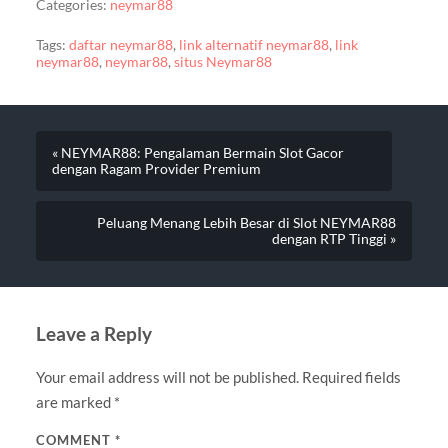
Categories:
neymar88
Tags:
daftar neymar88
,
link alternatif neymar88
,
link
neymar88
,
neymar88
,
situs Neymar88
« NEYMAR88: Pengalaman Bermain Slot Gacor
dengan Ragam Provider Premium
Peluang Menang Lebih Besar di Slot NEYMAR88
dengan RTP Tinggi »
Leave a Reply
Your email address will not be published.
Required fields
are marked
*
COMMENT
*