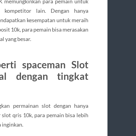
0K memungkinkan para pemain untuk
 kompetitor lain. Dengan hanya
endapatkan kesempatan untuk meraih
posit 10k, para pemain bisa merasakan
l yang besar.
perti spaceman Slot
l dengan tingkat
kan permainan slot dengan hanya
slot qris 10k, para pemain bisa lebih
 inginkan.