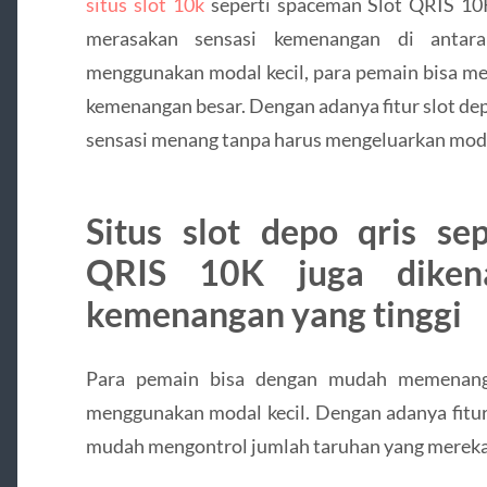
situs slot 10k
seperti spaceman Slot QRIS 1
merasakan sensasi kemenangan di antara
menggunakan modal kecil, para pemain bisa m
kemenangan besar. Dengan adanya fitur slot de
sensasi menang tanpa harus mengeluarkan moda
Situs slot depo qris se
QRIS 10K juga dikena
kemenangan yang tinggi
Para pemain bisa dengan mudah memenang
menggunakan modal kecil. Dengan adanya fitur 
mudah mengontrol jumlah taruhan yang mereka