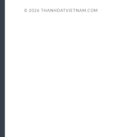
© 2026
THANHDATVIETNAM.COM