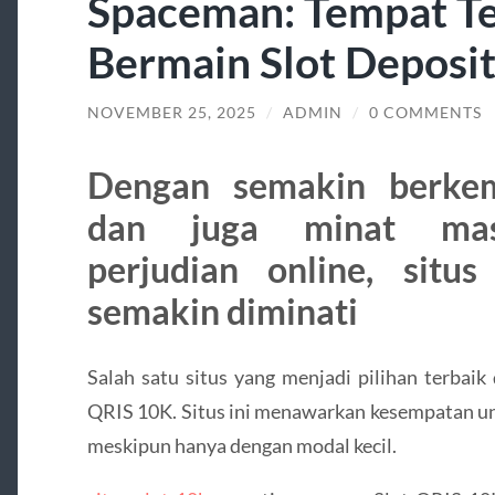
Spaceman: Tempat Te
Bermain Slot Deposi
NOVEMBER 25, 2025
/
ADMIN
/
0 COMMENTS
Dengan semakin berkem
dan juga minat masy
perjudian online, situ
semakin diminati
Salah satu situs yang menjadi pilihan terbai
QRIS 10K. Situs ini menawarkan kesempatan u
meskipun hanya dengan modal kecil.