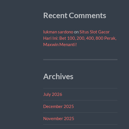
Recent Comments
lukman sardono
on
Situs Slot Gacor
Hari Ini: Bet 100, 200, 400, 800 Perak,
Maxwin Menanti!
Archives
July 2026
December 2025
November 2025