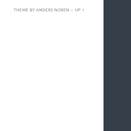
THEME BY
ANDERS NORÉN
—
UP ↑