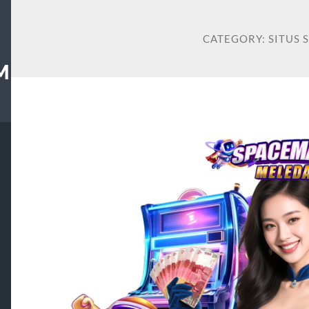
CATEGORY:
SITUS 
M.COM