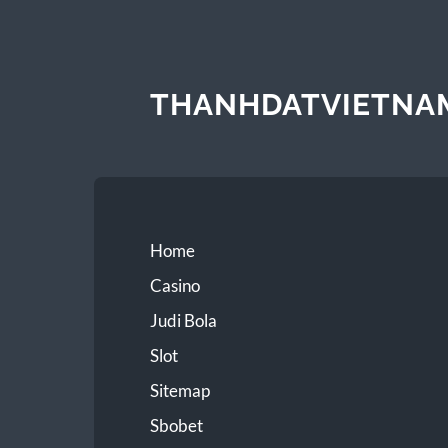
THANHDATVIETNA
Home
Casino
Judi Bola
Slot
Sitemap
Sbobet