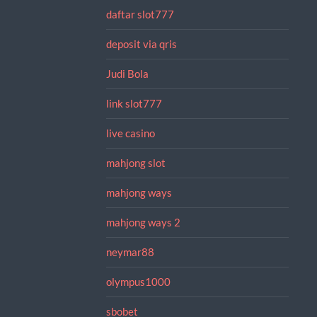
daftar slot777
deposit via qris
Judi Bola
link slot777
live casino
mahjong slot
mahjong ways
mahjong ways 2
neymar88
olympus1000
sbobet