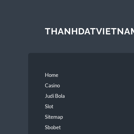
THANHDATVIETNA
Home
Casino
Judi Bola
Slot
Sitemap
Sbobet