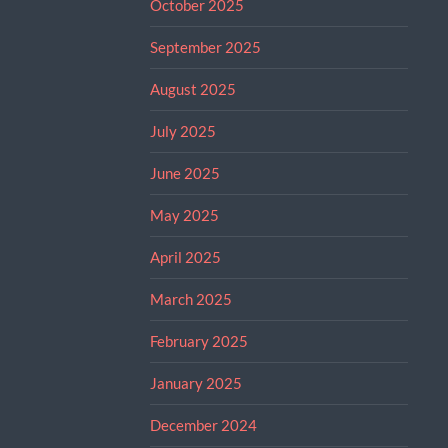
October 2025
September 2025
August 2025
July 2025
June 2025
May 2025
April 2025
March 2025
February 2025
January 2025
December 2024