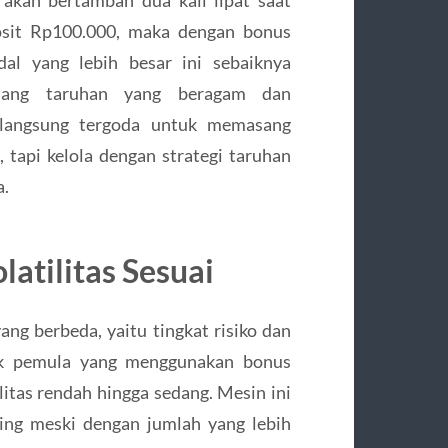
posit Rp100.000, maka dengan bonus
l yang lebih besar ini sebaiknya
sang taruhan yang beragam dan
langsung tergoda untuk memasang
tapi kelola dengan strategi taruhan
a.
latilitas Sesuai
yang berbeda, yaitu tingkat risiko dan
tuk pemula yang menggunakan bonus
litas rendah hingga sedang. Mesin ini
ing meski dengan jumlah yang lebih