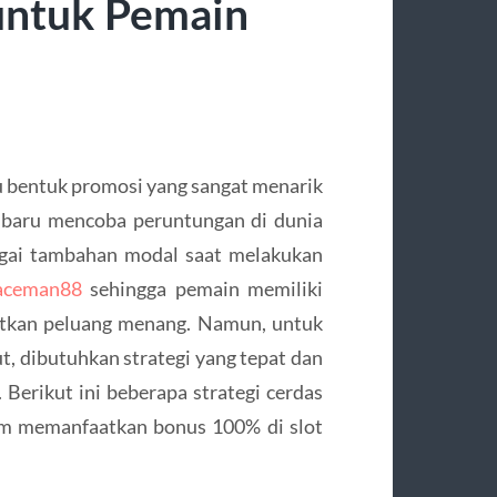
 untuk Pemain
u bentuk promosi yang sangat menarik
 baru mencoba peruntungan di dunia
bagai tambahan modal saat melakukan
aceman88
sehingga pemain memiliki
atkan peluang menang. Namun, untuk
, dibutuhkan strategi yang tepat dan
 Berikut ini beberapa strategi cerdas
am memanfaatkan bonus 100% di slot