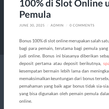
100% di Slot Online
Pemula
JUNE 30, 2025
/
ADMIN
/
0 COMMENTS
Bonus 100% di slot online merupakan salah sat
bagi para pemain, terutama bagi pemula yang
judi online. Bonus ini biasanya diberikan se
deposit pertama atau deposit berikutnya,
sp
kesempatan bermain lebih lama dan meningk
memaksimalkan keuntungan dari bonus tersebut
pemahaman yang baik agar bonus tidak sia-sia.
yang bisa digunakan oleh pemain pemula dal
online.