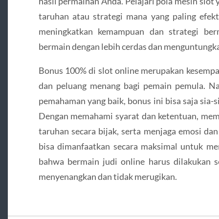
hasil permainan Anda. Pelajari pola mesin slot
taruhan atau strategi mana yang paling efekt
meningkatkan kemampuan dan strategi ber
bermain dengan lebih cerdas dan menguntungk
Bonus 100% di slot online merupakan kesemp
dan peluang menang bagi pemain pemula. Na
pemahaman yang baik, bonus ini bisa saja sia-
Dengan memahami syarat dan ketentuan, memil
taruhan secara bijak, serta menjaga emosi da
bisa dimanfaatkan secara maksimal untuk mend
bahwa bermain judi online harus dilakukan s
menyenangkan dan tidak merugikan.