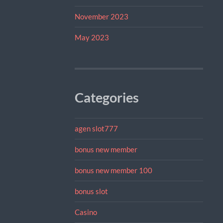
November 2023
May 2023
Categories
agen slot777
bonus new member
bonus new member 100
bonus slot
Casino