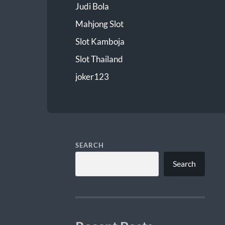
Judi Bola
Mahjong Slot
Slot Kamboja
Slot Thailand
joker123
SEARCH
Search