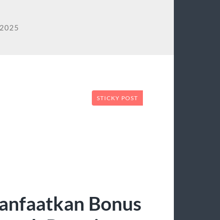
 2025
STICKY POST
anfaatkan Bonus