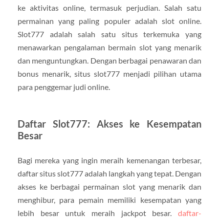
ke aktivitas online, termasuk perjudian. Salah satu
permainan yang paling populer adalah slot online.
Slot777 adalah salah satu situs terkemuka yang
menawarkan pengalaman bermain slot yang menarik
dan menguntungkan. Dengan berbagai penawaran dan
bonus menarik, situs slot777 menjadi pilihan utama
para penggemar judi online.
Daftar Slot777: Akses ke Kesempatan
Besar
Bagi mereka yang ingin meraih kemenangan terbesar,
daftar situs slot777 adalah langkah yang tepat. Dengan
akses ke berbagai permainan slot yang menarik dan
menghibur, para pemain memiliki kesempatan yang
lebih besar untuk meraih jackpot besar.
daftar-