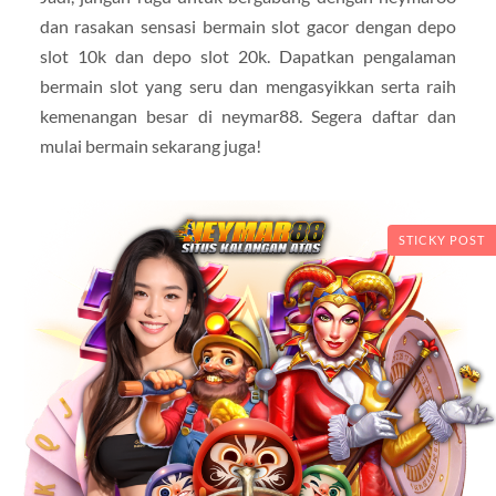
dan rasakan sensasi bermain slot gacor dengan depo
slot 10k dan depo slot 20k. Dapatkan pengalaman
bermain slot yang seru dan mengasyikkan serta raih
kemenangan besar di neymar88. Segera daftar dan
mulai bermain sekarang juga!
STICKY POST