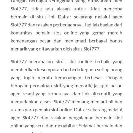
Dengan berbagai keunggulan yang ditawarkan oleh
Slot777, tidak ada alasan untuk tidak mencoba
bermain di situs ini. Daftar sekarang melalui agen
Slot777 dan rasakan perbedaannya. Jadilah bagian dari
komunitas pemain slot online yang gemar meraih
kemenangan besar dan menikmati berbagai bonus
menarik yang ditawarkan oleh situs Slot777.
Slot777 merupakan situs slot online terbaik yang
memberikan kesempatan berbeda kepada setiap orang
yang ingin meraih kemenangan terbesar. Dengan
beragam permainan slot yang menarik, jackpot besar,
agen resmi yang terpercaya, dan link alternatif yang
memudahkan akses, Slot777 memang menjadi pilihan
utama para pemain slot online. Daftar sekarang melalui
agen Slot777 dan rasakan pengalaman bermain slot
online yang seru dan menghibur. Selamat bermain dan