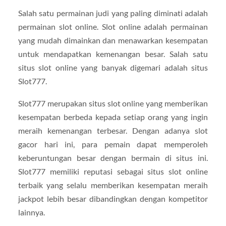
Salah satu permainan judi yang paling diminati adalah
permainan slot online. Slot online adalah permainan
yang mudah dimainkan dan menawarkan kesempatan
untuk mendapatkan kemenangan besar. Salah satu
situs slot online yang banyak digemari adalah situs
Slot777.
Slot777 merupakan situs slot online yang memberikan
kesempatan berbeda kepada setiap orang yang ingin
meraih kemenangan terbesar. Dengan adanya slot
gacor hari ini, para pemain dapat memperoleh
keberuntungan besar dengan bermain di situs ini.
Slot777 memiliki reputasi sebagai situs slot online
terbaik yang selalu memberikan kesempatan meraih
jackpot lebih besar dibandingkan dengan kompetitor
lainnya.