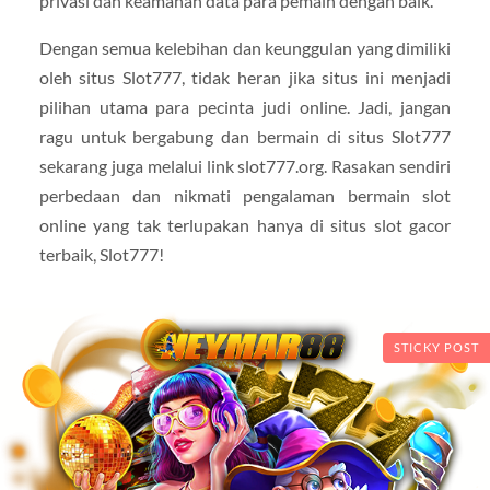
privasi dan keamanan data para pemain dengan baik.
Dengan semua kelebihan dan keunggulan yang dimiliki
oleh situs Slot777, tidak heran jika situs ini menjadi
pilihan utama para pecinta judi online. Jadi, jangan
ragu untuk bergabung dan bermain di situs Slot777
sekarang juga melalui link slot777.org. Rasakan sendiri
perbedaan dan nikmati pengalaman bermain slot
online yang tak terlupakan hanya di situs slot gacor
terbaik, Slot777!
STICKY POST