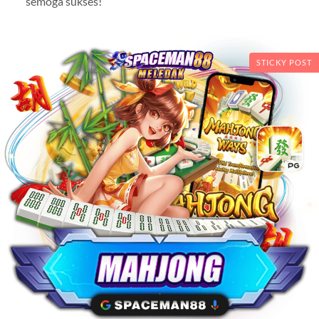
semoga sukses!
STICKY POST