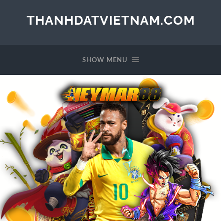
THANHDATVIETNAM.COM
SHOW MENU