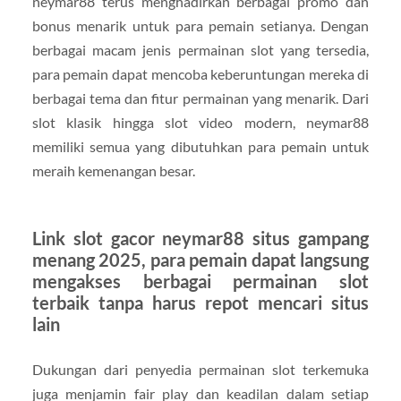
neymar88 terus menghadirkan berbagai promo dan
bonus menarik untuk para pemain setianya. Dengan
berbagai macam jenis permainan slot yang tersedia,
para pemain dapat mencoba keberuntungan mereka di
berbagai tema dan fitur permainan yang menarik. Dari
slot klasik hingga slot video modern, neymar88
memiliki semua yang dibutuhkan para pemain untuk
meraih kemenangan besar.
Link slot gacor neymar88 situs gampang
menang 2025, para pemain dapat langsung
mengakses berbagai permainan slot
terbaik tanpa harus repot mencari situs
lain
Dukungan dari penyedia permainan slot terkemuka
juga menjamin fair play dan keadilan dalam setiap