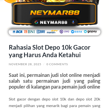
Rahasia Slot Depo 10k Gacor
yang Harus Anda Ketahui
NOVEMBER 28, 2025
/
0 COMMENTS
Saat ini, permainan judi slot online menjadi
salah satu permainan judi yang paling
populer di kalangan para pemain judi online
Slot gacor dengan depo slot 10k dan depo slot 20k
menjadi pilihan yang menarik bagi para pemain yang