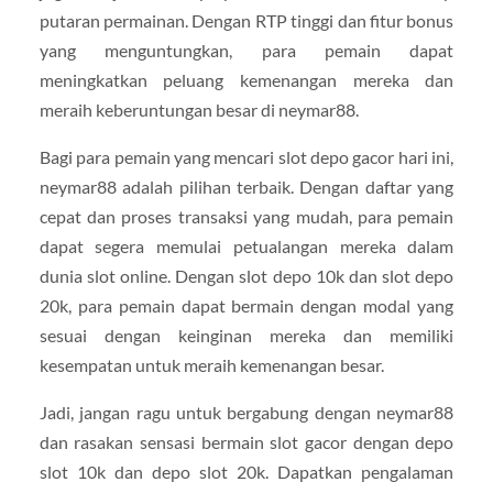
putaran permainan. Dengan RTP tinggi dan fitur bonus
yang menguntungkan, para pemain dapat
meningkatkan peluang kemenangan mereka dan
meraih keberuntungan besar di neymar88.
Bagi para pemain yang mencari slot depo gacor hari ini,
neymar88 adalah pilihan terbaik. Dengan daftar yang
cepat dan proses transaksi yang mudah, para pemain
dapat segera memulai petualangan mereka dalam
dunia slot online. Dengan slot depo 10k dan slot depo
20k, para pemain dapat bermain dengan modal yang
sesuai dengan keinginan mereka dan memiliki
kesempatan untuk meraih kemenangan besar.
Jadi, jangan ragu untuk bergabung dengan neymar88
dan rasakan sensasi bermain slot gacor dengan depo
slot 10k dan depo slot 20k. Dapatkan pengalaman