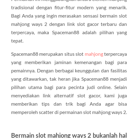
tradisional dengan fitur-fitur modern yang menarik.
Bagi Anda yang ingin merasakan sensasi bermain slot
mahjong ways 2 dengan link slot gacor terbaru dan
terpercaya, maka Spaceman88 adalah pilihan yang
tepat.
Spaceman88 merupakan situs slot
mahjong
terpercaya
yang memberikan jaminan kemenangan bagi para
pemainnya. Dengan berbagai keunggulan dan fasilitas
yang ditawarkan, tak heran jika Spaceman88 menjadi
pilihan utama bagi para pecinta judi online. Selain
menyediakan link alternatif slot gacor, kami juga
memberikan tips dan trik bagi Anda agar bisa
memperoleh scatter di permainan slot mahjong ways 2.
Bermain slot mahjong ways 2 bukanlah hal