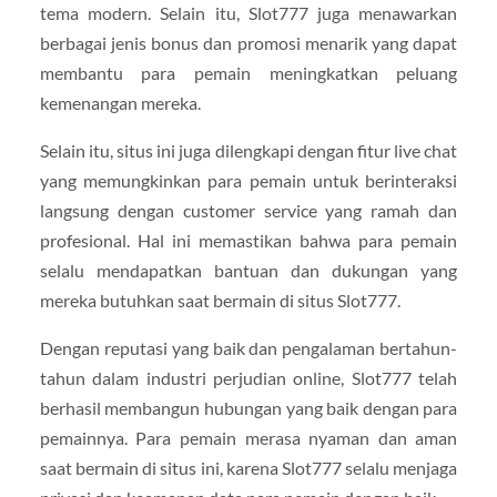
tema modern. Selain itu, Slot777 juga menawarkan
berbagai jenis bonus dan promosi menarik yang dapat
membantu para pemain meningkatkan peluang
kemenangan mereka.
Selain itu, situs ini juga dilengkapi dengan fitur live chat
yang memungkinkan para pemain untuk berinteraksi
langsung dengan customer service yang ramah dan
profesional. Hal ini memastikan bahwa para pemain
selalu mendapatkan bantuan dan dukungan yang
mereka butuhkan saat bermain di situs Slot777.
Dengan reputasi yang baik dan pengalaman bertahun-
tahun dalam industri perjudian online, Slot777 telah
berhasil membangun hubungan yang baik dengan para
pemainnya. Para pemain merasa nyaman dan aman
saat bermain di situs ini, karena Slot777 selalu menjaga