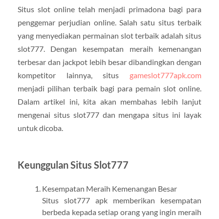
Situs slot online telah menjadi primadona bagi para
penggemar perjudian online. Salah satu situs terbaik
yang menyediakan permainan slot terbaik adalah situs
slot777. Dengan kesempatan meraih kemenangan
terbesar dan jackpot lebih besar dibandingkan dengan
kompetitor lainnya, situs
gameslot777apk.com
menjadi pilihan terbaik bagi para pemain slot online.
Dalam artikel ini, kita akan membahas lebih lanjut
mengenai situs slot777 dan mengapa situs ini layak
untuk dicoba.
Keunggulan Situs Slot777
Kesempatan Meraih Kemenangan Besar
Situs slot777 apk memberikan kesempatan
berbeda kepada setiap orang yang ingin meraih