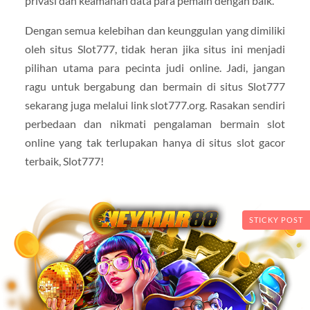
privasi dan keamanan data para pemain dengan baik.
Dengan semua kelebihan dan keunggulan yang dimiliki
oleh situs Slot777, tidak heran jika situs ini menjadi
pilihan utama para pecinta judi online. Jadi, jangan
ragu untuk bergabung dan bermain di situs Slot777
sekarang juga melalui link slot777.org. Rasakan sendiri
perbedaan dan nikmati pengalaman bermain slot
online yang tak terlupakan hanya di situs slot gacor
terbaik, Slot777!
STICKY POST