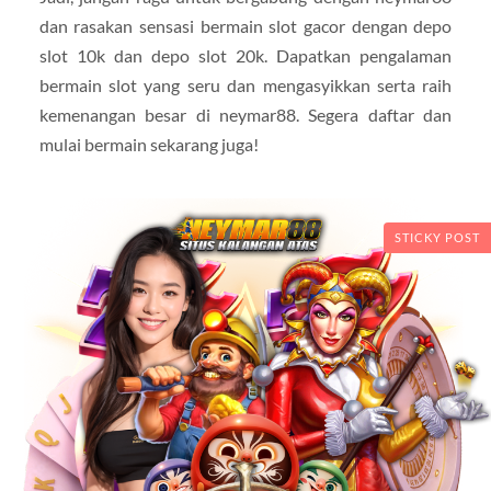
dan rasakan sensasi bermain slot gacor dengan depo
slot 10k dan depo slot 20k. Dapatkan pengalaman
bermain slot yang seru dan mengasyikkan serta raih
kemenangan besar di neymar88. Segera daftar dan
mulai bermain sekarang juga!
STICKY POST