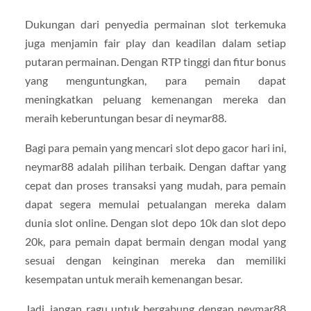
Dukungan dari penyedia permainan slot terkemuka
juga menjamin fair play dan keadilan dalam setiap
putaran permainan. Dengan RTP tinggi dan fitur bonus
yang menguntungkan, para pemain dapat
meningkatkan peluang kemenangan mereka dan
meraih keberuntungan besar di neymar88.
Bagi para pemain yang mencari slot depo gacor hari ini,
neymar88 adalah pilihan terbaik. Dengan daftar yang
cepat dan proses transaksi yang mudah, para pemain
dapat segera memulai petualangan mereka dalam
dunia slot online. Dengan slot depo 10k dan slot depo
20k, para pemain dapat bermain dengan modal yang
sesuai dengan keinginan mereka dan memiliki
kesempatan untuk meraih kemenangan besar.
Jadi, jangan ragu untuk bergabung dengan neymar88