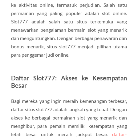
ke aktivitas online, termasuk perjudian. Salah satu
permainan yang paling populer adalah slot online.
Slot777 adalah salah satu situs terkemuka yang
menawarkan pengalaman bermain slot yang menarik
dan menguntungkan. Dengan berbagai penawaran dan
bonus menarik, situs slot777 menjadi pilihan utama
para penggemar judi online.
Daftar Slot777: Akses ke Kesempatan
Besar
Bagi mereka yang ingin meraih kemenangan terbesar,
daftar situs slot777 adalah langkah yang tepat. Dengan
akses ke berbagai permainan slot yang menarik dan
menghibur, para pemain memiliki kesempatan yang
lebih besar untuk meraih jackpot besar.
daftar-