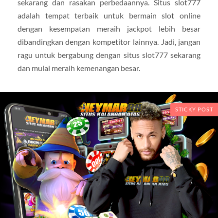
sekarang dan rasakan perbedaannya. Situs slot777
adalah tempat terbaik untuk bermain slot online
dengan kesempatan meraih jackpot lebih besar
dibandingkan dengan kompetitor lainnya. Jadi, jangan
ragu untuk bergabung dengan situs slot777 sekarang
dan mulai meraih kemenangan besar.
STICKY POST