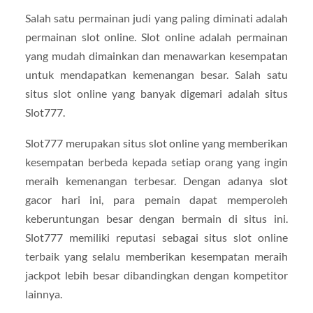
Salah satu permainan judi yang paling diminati adalah
permainan slot online. Slot online adalah permainan
yang mudah dimainkan dan menawarkan kesempatan
untuk mendapatkan kemenangan besar. Salah satu
situs slot online yang banyak digemari adalah situs
Slot777.
Slot777 merupakan situs slot online yang memberikan
kesempatan berbeda kepada setiap orang yang ingin
meraih kemenangan terbesar. Dengan adanya slot
gacor hari ini, para pemain dapat memperoleh
keberuntungan besar dengan bermain di situs ini.
Slot777 memiliki reputasi sebagai situs slot online
terbaik yang selalu memberikan kesempatan meraih
jackpot lebih besar dibandingkan dengan kompetitor
lainnya.