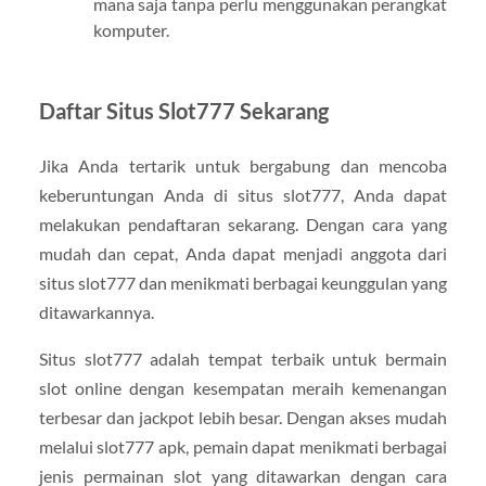
mana saja tanpa perlu menggunakan perangkat
komputer.
Daftar Situs Slot777 Sekarang
Jika Anda tertarik untuk bergabung dan mencoba
keberuntungan Anda di situs slot777, Anda dapat
melakukan pendaftaran sekarang. Dengan cara yang
mudah dan cepat, Anda dapat menjadi anggota dari
situs slot777 dan menikmati berbagai keunggulan yang
ditawarkannya.
Situs slot777 adalah tempat terbaik untuk bermain
slot online dengan kesempatan meraih kemenangan
terbesar dan jackpot lebih besar. Dengan akses mudah
melalui slot777 apk, pemain dapat menikmati berbagai
jenis permainan slot yang ditawarkan dengan cara