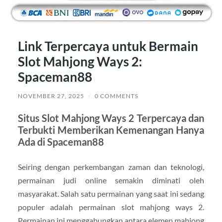
Link Terpercaya untuk Bermain
Slot Mahjong Ways 2:
Spaceman88
NOVEMBER 27, 2025
/
0 COMMENTS
Situs Slot Mahjong Ways 2 Terpercaya dan
Terbukti Memberikan Kemenangan Hanya
Ada di Spaceman88
Seiring dengan perkembangan zaman dan teknologi,
permainan judi online semakin diminati oleh
masyarakat. Salah satu permainan yang saat ini sedang
populer adalah permainan slot mahjong ways 2.
Permainan ini menggabungkan antara elemen mahjong