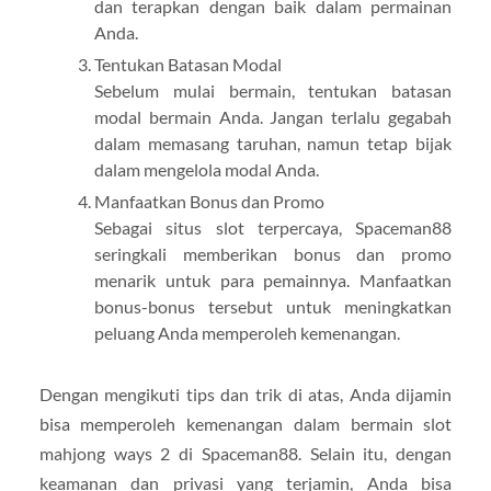
dan terapkan dengan baik dalam permainan
Anda.
Tentukan Batasan Modal
Sebelum mulai bermain, tentukan batasan
modal bermain Anda. Jangan terlalu gegabah
dalam memasang taruhan, namun tetap bijak
dalam mengelola modal Anda.
Manfaatkan Bonus dan Promo
Sebagai situs slot terpercaya, Spaceman88
seringkali memberikan bonus dan promo
menarik untuk para pemainnya. Manfaatkan
bonus-bonus tersebut untuk meningkatkan
peluang Anda memperoleh kemenangan.
Dengan mengikuti tips dan trik di atas, Anda dijamin
bisa memperoleh kemenangan dalam bermain slot
mahjong ways 2 di Spaceman88. Selain itu, dengan
keamanan dan privasi yang terjamin, Anda bisa