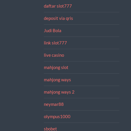
daftar slot777
deposit via qris
Judi Bola
link slot777
live casino
mahjong slot
mahjong ways
mahjong ways 2
neymar88
olympus1000
sbobet