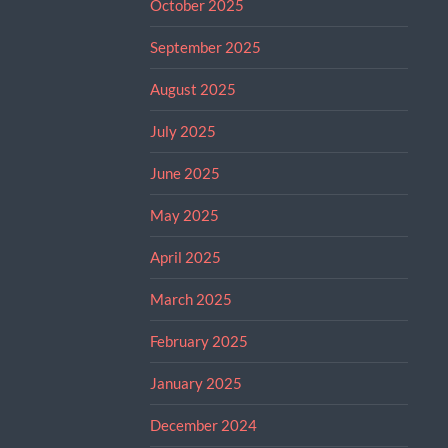
October 2025
September 2025
August 2025
July 2025
June 2025
May 2025
April 2025
March 2025
February 2025
January 2025
December 2024