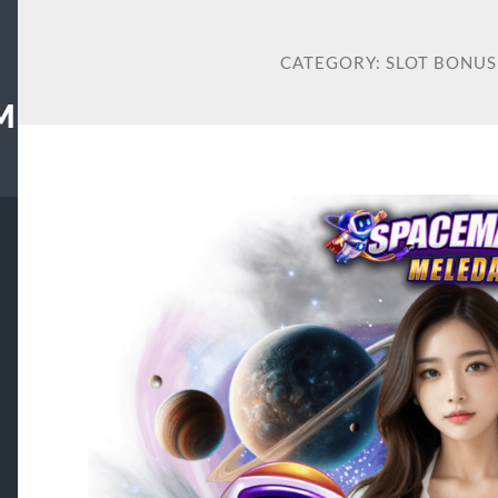
CATEGORY:
SLOT BONU
M.COM