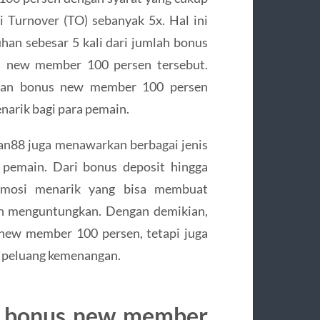
Turnover (TO) sebanyak 5x. Hal ini
han sebesar 5 kali dari jumlah bonus
s new member 100 persen tersebut.
ikan bonus new member 100 persen
narik bagi para pemain.
n88 juga menawarkan berbagai jenis
 pemain. Dari bonus deposit hingga
omosi menarik yang bisa membuat
n menguntungkan. Dengan demikian,
new member 100 persen, tetapi juga
n peluang kemenangan.
n bonus new member