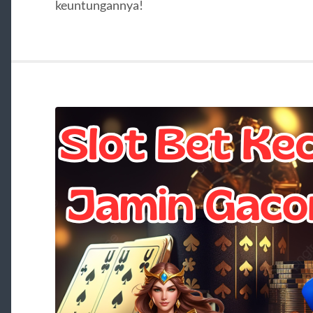
keuntungannya!