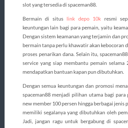
slot yang tersedia di spaceman88.
Bermain di situs
link depo 10k
resmi sep
keuntungan lain bagi para pemain, yaitu kea
Dengan sistem keamanan yang terjamin dan pros
bermain tanpa perlu khawatir akan kebocoran d
proses penarikan dana. Selain itu, spaceman8
service yang siap membantu pemain selama 
mendapatkan bantuan kapan pun dibutuhkan.
Dengan semua keuntungan dan promosi menarik
spaceman88 menjadi pilihan utama bagi para p
new member 100 persen hingga berbagai jenis 
memiliki segalanya yang dibutuhkan oleh pem
Jadi, jangan ragu untuk bergabung di spac