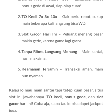
bonus gede di awal, siap-siap cuan!
TO Kecil 7x 8x 10x
– Gak perlu repot, cukup
main beberapa kali langsung bisa WD.
Slot Gacor Hari Ini
– Peluang menang besar
makin gede, karena game lagi gacor.
Tanpa Ribet, Langsung Menang
– Main santai,
hasil maksimal.
Keamanan Terjamin
– Transaksi aman, main
pun nyaman.
Kalau lo mau main santai tapi tetep cuan besar, situs
slot ini jawabannya.
TO kecil
,
bonus gede
, dan
slot
gacor
hari ini! Coba aja, siapa tau lo bisa dapet jackpot
juga.