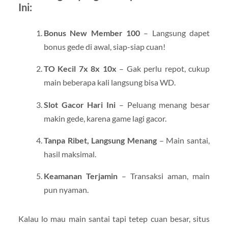
Ini:
Bonus New Member 100
– Langsung dapet
bonus gede di awal, siap-siap cuan!
TO Kecil 7x 8x 10x
– Gak perlu repot, cukup
main beberapa kali langsung bisa WD.
Slot Gacor Hari Ini
– Peluang menang besar
makin gede, karena game lagi gacor.
Tanpa Ribet, Langsung Menang
– Main santai,
hasil maksimal.
Keamanan Terjamin
– Transaksi aman, main
pun nyaman.
Kalau lo mau main santai tapi tetep cuan besar, situs