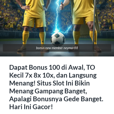
bonus new member neymar88
Dapat Bonus 100 di Awal, TO
Kecil 7x 8x 10x, dan Langsung
Menang! Situs Slot Ini Bikin
Menang Gampang Banget,
Apalagi Bonusnya Gede Banget.
Hari Ini Gacor!