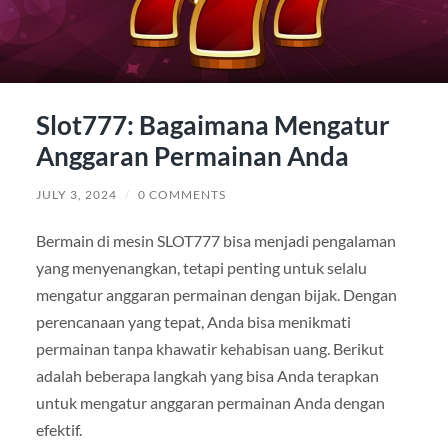
Slot777: Bagaimana Mengatur
Anggaran Permainan Anda
JULY 3, 2024
/
0 COMMENTS
Bermain di mesin SLOT777 bisa menjadi pengalaman
yang menyenangkan, tetapi penting untuk selalu
mengatur anggaran permainan dengan bijak. Dengan
perencanaan yang tepat, Anda bisa menikmati
permainan tanpa khawatir kehabisan uang. Berikut
adalah beberapa langkah yang bisa Anda terapkan
untuk mengatur anggaran permainan Anda dengan
efektif.