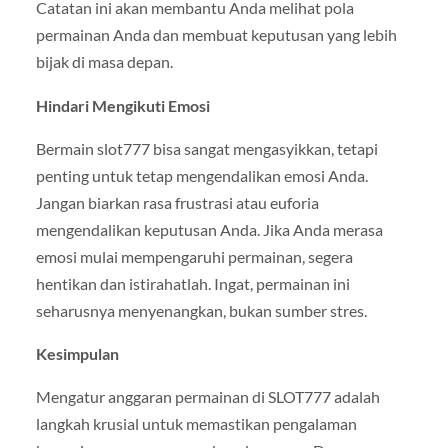
Catatan ini akan membantu Anda melihat pola
permainan Anda dan membuat keputusan yang lebih
bijak di masa depan.
Hindari Mengikuti Emosi
Bermain slot777 bisa sangat mengasyikkan, tetapi
penting untuk tetap mengendalikan emosi Anda.
Jangan biarkan rasa frustrasi atau euforia
mengendalikan keputusan Anda. Jika Anda merasa
emosi mulai mempengaruhi permainan, segera
hentikan dan istirahatlah. Ingat, permainan ini
seharusnya menyenangkan, bukan sumber stres.
Kesimpulan
Mengatur anggaran permainan di SLOT777 adalah
langkah krusial untuk memastikan pengalaman