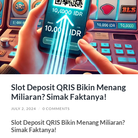
Slot Deposit QRIS Bikin Menang
Miliaran? Simak Faktanya!
JULY 2, 2024
/
0 COMMENTS
Slot Deposit QRIS Bikin Menang Miliaran?
Simak Faktanya!