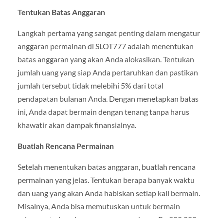
Tentukan Batas Anggaran
Langkah pertama yang sangat penting dalam mengatur
anggaran permainan di SLOT777 adalah menentukan
batas anggaran yang akan Anda alokasikan. Tentukan
jumlah uang yang siap Anda pertaruhkan dan pastikan
jumlah tersebut tidak melebihi 5% dari total
pendapatan bulanan Anda. Dengan menetapkan batas
ini, Anda dapat bermain dengan tenang tanpa harus
khawatir akan dampak finansialnya.
Buatlah Rencana Permainan
Setelah menentukan batas anggaran, buatlah rencana
permainan yang jelas. Tentukan berapa banyak waktu
dan uang yang akan Anda habiskan setiap kali bermain.
Misalnya, Anda bisa memutuskan untuk bermain