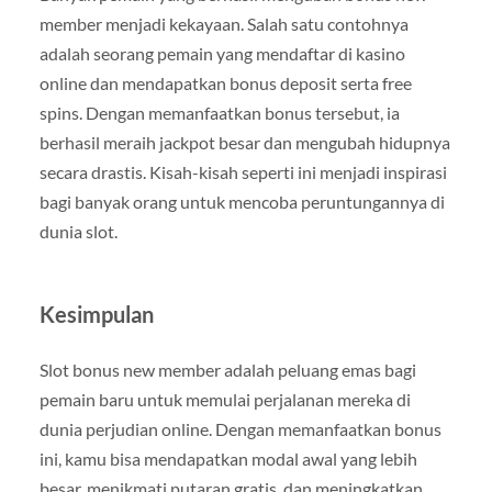
member menjadi kekayaan. Salah satu contohnya
adalah seorang pemain yang mendaftar di kasino
online dan mendapatkan bonus deposit serta free
spins. Dengan memanfaatkan bonus tersebut, ia
berhasil meraih jackpot besar dan mengubah hidupnya
secara drastis. Kisah-kisah seperti ini menjadi inspirasi
bagi banyak orang untuk mencoba peruntungannya di
dunia slot.
Kesimpulan
Slot bonus new member adalah peluang emas bagi
pemain baru untuk memulai perjalanan mereka di
dunia perjudian online. Dengan memanfaatkan bonus
ini, kamu bisa mendapatkan modal awal yang lebih
besar, menikmati putaran gratis, dan meningkatkan