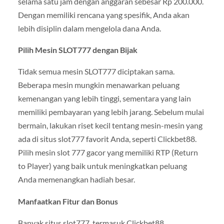
selama satu jam dengan anggaran sebesar Rp 200.000.
Dengan memiliki rencana yang spesifik, Anda akan
lebih disiplin dalam mengelola dana Anda.
Pilih Mesin SLOT777 dengan Bijak
Tidak semua mesin SLOT777 diciptakan sama.
Beberapa mesin mungkin menawarkan peluang
kemenangan yang lebih tinggi, sementara yang lain
memiliki pembayaran yang lebih jarang. Sebelum mulai
bermain, lakukan riset kecil tentang mesin-mesin yang
ada di situs slot777 favorit Anda, seperti Clickbet88.
Pilih mesin slot 777 gacor yang memiliki RTP (Return
to Player) yang baik untuk meningkatkan peluang
Anda memenangkan hadiah besar.
Manfaatkan Fitur dan Bonus
Banyak situs slot777, termasuk Clickbet88,