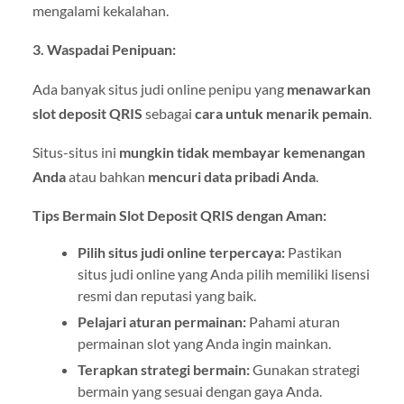
mengalami kekalahan.
3. Waspadai Penipuan:
Ada banyak situs judi online penipu yang
menawarkan
slot deposit QRIS
sebagai
cara untuk menarik pemain
.
Situs-situs ini
mungkin tidak membayar kemenangan
Anda
atau bahkan
mencuri data pribadi Anda
.
Tips Bermain Slot Deposit QRIS dengan Aman:
Pilih situs judi online terpercaya:
Pastikan
situs judi online yang Anda pilih memiliki lisensi
resmi dan reputasi yang baik.
Pelajari aturan permainan:
Pahami aturan
permainan slot yang Anda ingin mainkan.
Terapkan strategi bermain:
Gunakan strategi
bermain yang sesuai dengan gaya Anda.