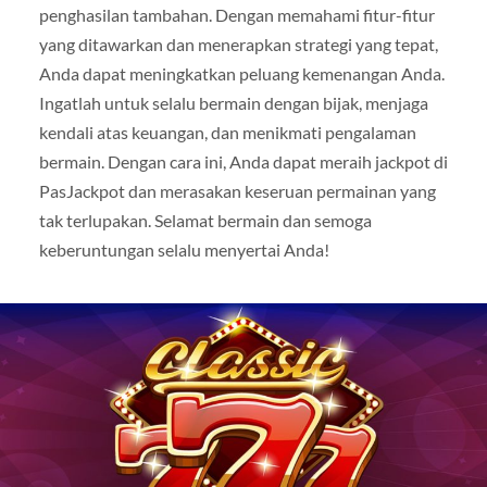
penghasilan tambahan. Dengan memahami fitur-fitur
yang ditawarkan dan menerapkan strategi yang tepat,
Anda dapat meningkatkan peluang kemenangan Anda.
Ingatlah untuk selalu bermain dengan bijak, menjaga
kendali atas keuangan, dan menikmati pengalaman
bermain. Dengan cara ini, Anda dapat meraih jackpot di
PasJackpot dan merasakan keseruan permainan yang
tak terlupakan. Selamat bermain dan semoga
keberuntungan selalu menyertai Anda!