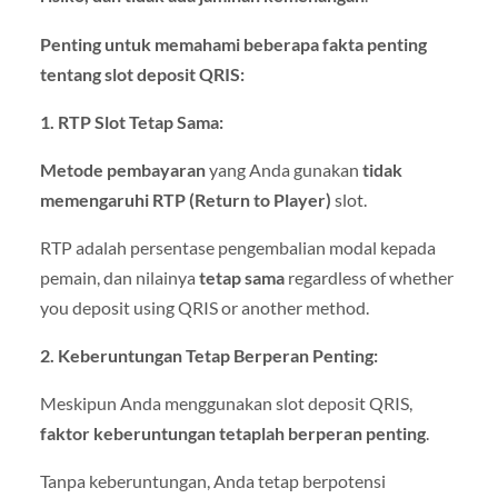
Penting untuk memahami beberapa fakta penting
tentang slot deposit QRIS:
1. RTP Slot Tetap Sama:
Metode pembayaran
yang Anda gunakan
tidak
memengaruhi RTP (Return to Player)
slot.
RTP adalah persentase pengembalian modal kepada
pemain, dan nilainya
tetap sama
regardless of whether
you deposit using QRIS or another method.
2. Keberuntungan Tetap Berperan Penting:
Meskipun Anda menggunakan slot deposit QRIS,
faktor keberuntungan tetaplah berperan penting
.
Tanpa keberuntungan, Anda tetap berpotensi