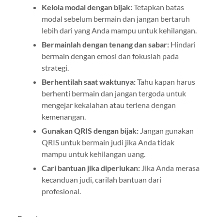
Kelola modal dengan bijak:
Tetapkan batas
modal sebelum bermain dan jangan bertaruh
lebih dari yang Anda mampu untuk kehilangan.
Bermainlah dengan tenang dan sabar:
Hindari
bermain dengan emosi dan fokuslah pada
strategi.
Berhentilah saat waktunya:
Tahu kapan harus
berhenti bermain dan jangan tergoda untuk
mengejar kekalahan atau terlena dengan
kemenangan.
Gunakan QRIS dengan bijak:
Jangan gunakan
QRIS untuk bermain judi jika Anda tidak
mampu untuk kehilangan uang.
Cari bantuan jika diperlukan:
Jika Anda merasa
kecanduan judi, carilah bantuan dari
profesional.