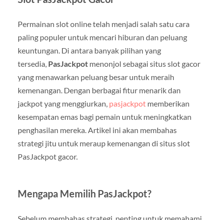
Permainan slot online telah menjadi salah satu cara
paling populer untuk mencari hiburan dan peluang
keuntungan. Di antara banyak pilihan yang
tersedia,
PasJackpot
menonjol sebagai situs slot gacor
yang menawarkan peluang besar untuk meraih
kemenangan. Dengan berbagai fitur menarik dan
jackpot yang menggiurkan,
pasjackpot
memberikan
kesempatan emas bagi pemain untuk meningkatkan
penghasilan mereka. Artikel ini akan membahas
strategi jitu untuk meraup kemenangan di situs slot
PasJackpot gacor.
Mengapa Memilih PasJackpot?
Sebelum membahas strategi, penting untuk memahami