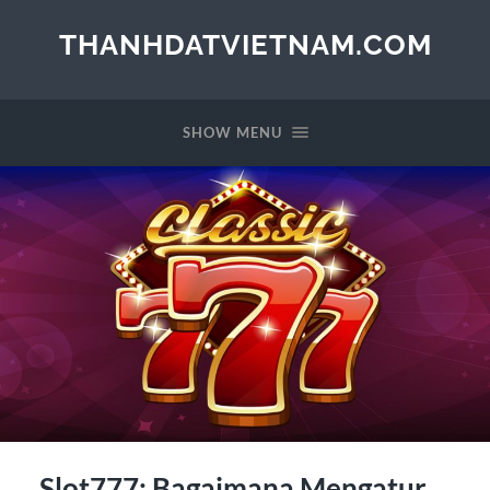
THANHDATVIETNAM.COM
SHOW MENU
Slot777: Bagaimana Mengatur