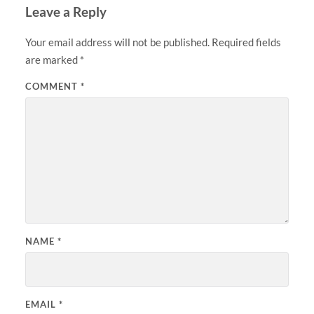
Leave a Reply
Your email address will not be published.
Required fields
are marked
*
COMMENT
*
NAME
*
EMAIL
*