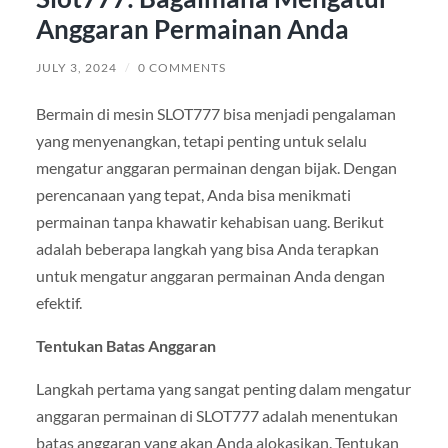
Anggaran Permainan Anda
JULY 3, 2024
/
0 COMMENTS
Bermain di mesin SLOT777 bisa menjadi pengalaman
yang menyenangkan, tetapi penting untuk selalu
mengatur anggaran permainan dengan bijak. Dengan
perencanaan yang tepat, Anda bisa menikmati
permainan tanpa khawatir kehabisan uang. Berikut
adalah beberapa langkah yang bisa Anda terapkan
untuk mengatur anggaran permainan Anda dengan
efektif.
Tentukan Batas Anggaran
Langkah pertama yang sangat penting dalam mengatur
anggaran permainan di SLOT777 adalah menentukan
batas anggaran yang akan Anda alokasikan. Tentukan