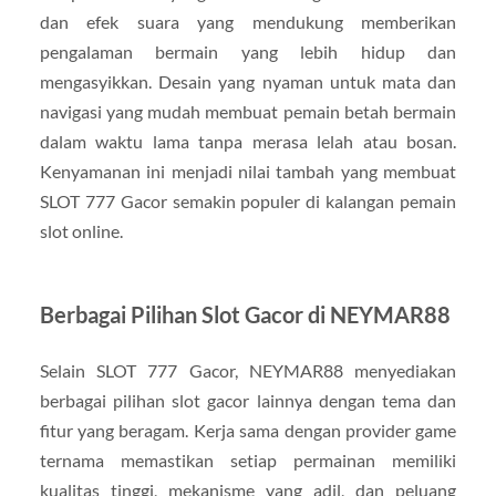
dan efek suara yang mendukung memberikan
pengalaman bermain yang lebih hidup dan
mengasyikkan. Desain yang nyaman untuk mata dan
navigasi yang mudah membuat pemain betah bermain
dalam waktu lama tanpa merasa lelah atau bosan.
Kenyamanan ini menjadi nilai tambah yang membuat
SLOT 777 Gacor semakin populer di kalangan pemain
slot online.
Berbagai Pilihan Slot Gacor di NEYMAR88
Selain SLOT 777 Gacor, NEYMAR88 menyediakan
berbagai pilihan slot gacor lainnya dengan tema dan
fitur yang beragam. Kerja sama dengan provider game
ternama memastikan setiap permainan memiliki
kualitas tinggi, mekanisme yang adil, dan peluang