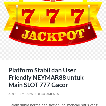
Platform Stabil dan User
Friendly NEYMAR88 untuk
Main SLOT 777 Gacor
AUGUST 9, 2025
/
0 COMMENTS
Dalam dunia permainan slot online, mencari situs yang