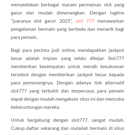
menyediakan berbagai macam permainan slot yang
gacor dan mudah dimenangkan. Dengan tagline
“juaranya slot gacor 2025”,
slot 777
menawarkan
pengalaman bermain yang berbeda dan menarik bagi
para pemain.
Bagi para pecinta judi online, mendapatkan jackpot
besar adalah impian yang selalu dikejar. Slot777
memberikan kesempatan untuk meraih kesuksesan
tersebut dengan memberikan jackpot besar kepada
para pemenangnya. Dengan adanya link alternatif
slot777 yang terbukti dan terpercaya, para pemain
dapat dengan mudah mengakses situs ini dan mencoba
keberuntungan mereka.
Untuk bergabung dengan slot777, sangat mudah.
Cukup daftar sekarang dan mulailah bermain di situs