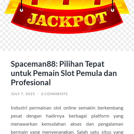
Spaceman88: Pilihan Tepat
untuk Pemain Slot Pemula dan
Profesional
JULY 7, 2025
/
0 COMMENTS
Industri permainan slot online semakin berkembang
pesat dengan hadirnya berbagai platform yang
menawarkan kemudahan akses dan pengalaman
bermain yang menyenangkan. Salah satu situs yang