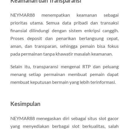
Keamanan dan Transparansi
NEYMAR88 menempatkan keamanan sebagai
prioritas utama. Semua data pribadi dan transaksi
finansial dilindungi dengan sistem enkripsi canggih.
Proses deposit dan penarikan berlangsung cepat,
aman, dan transparan, sehingga pemain bisa fokus
pada permainan tanpa khawatir masalah keamanan.
Selain itu, transparansi mengenai RTP dan peluang
menang setiap permainan membuat pemain dapat
membuat keputusan bermain yang lebih terinformasi.
Kesimpulan
NEYMAR88 menegaskan diri sebagai situs slot gacor
yang menyediakan berbagai slot berkualitas, salah