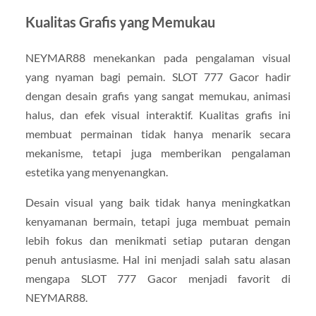
Kualitas Grafis yang Memukau
NEYMAR88 menekankan pada pengalaman visual
yang nyaman bagi pemain. SLOT 777 Gacor hadir
dengan desain grafis yang sangat memukau, animasi
halus, dan efek visual interaktif. Kualitas grafis ini
membuat permainan tidak hanya menarik secara
mekanisme, tetapi juga memberikan pengalaman
estetika yang menyenangkan.
Desain visual yang baik tidak hanya meningkatkan
kenyamanan bermain, tetapi juga membuat pemain
lebih fokus dan menikmati setiap putaran dengan
penuh antusiasme. Hal ini menjadi salah satu alasan
mengapa SLOT 777 Gacor menjadi favorit di
NEYMAR88.