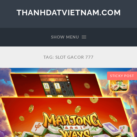
THANHDATVIETNAM.COM
SHOW MENU
TAG:
SLOT GACOR 777
STICKY POST