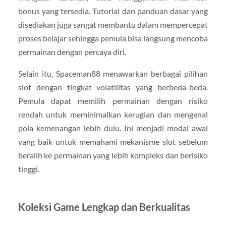
bonus yang tersedia. Tutorial dan panduan dasar yang
disediakan juga sangat membantu dalam mempercepat
proses belajar sehingga pemula bisa langsung mencoba
permainan dengan percaya diri.
Selain itu, Spaceman88 menawarkan berbagai pilihan
slot dengan tingkat volatilitas yang berbeda-beda.
Pemula dapat memilih permainan dengan risiko
rendah untuk meminimalkan kerugian dan mengenal
pola kemenangan lebih dulu. Ini menjadi modal awal
yang baik untuk memahami mekanisme slot sebelum
beralih ke permainan yang lebih kompleks dan berisiko
tinggi.
Koleksi Game Lengkap dan Berkualitas