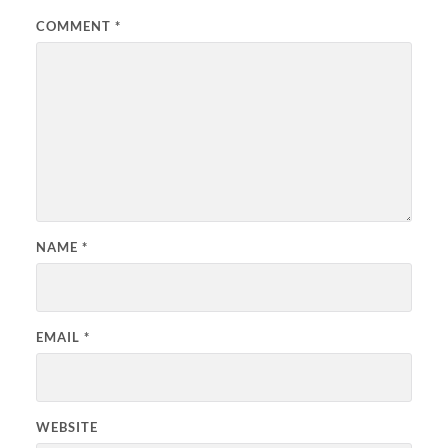
COMMENT
*
NAME
*
EMAIL
*
WEBSITE