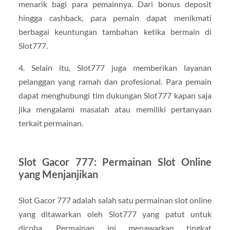
menarik bagi para pemainnya. Dari bonus deposit
hingga cashback, para pemain dapat menikmati
berbagai keuntungan tambahan ketika bermain di
Slot777.
4. Selain itu, Slot777 juga memberikan layanan
pelanggan yang ramah dan profesional. Para pemain
dapat menghubungi tim dukungan Slot777 kapan saja
jika mengalami masalah atau memiliki pertanyaan
terkait permainan.
Slot Gacor 777: Permainan Slot Online
yang Menjanjikan
Slot Gacor 777 adalah salah satu permainan slot online
yang ditawarkan oleh Slot777 yang patut untuk
dicoba. Permainan ini menawarkan tingkat