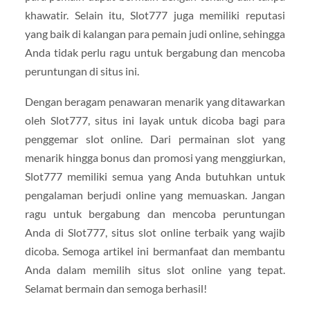
khawatir. Selain itu, Slot777 juga memiliki reputasi
yang baik di kalangan para pemain judi online, sehingga
Anda tidak perlu ragu untuk bergabung dan mencoba
peruntungan di situs ini.
Dengan beragam penawaran menarik yang ditawarkan
oleh Slot777, situs ini layak untuk dicoba bagi para
penggemar slot online. Dari permainan slot yang
menarik hingga bonus dan promosi yang menggiurkan,
Slot777 memiliki semua yang Anda butuhkan untuk
pengalaman berjudi online yang memuaskan. Jangan
ragu untuk bergabung dan mencoba peruntungan
Anda di Slot777, situs slot online terbaik yang wajib
dicoba. Semoga artikel ini bermanfaat dan membantu
Anda dalam memilih situs slot online yang tepat.
Selamat bermain dan semoga berhasil!