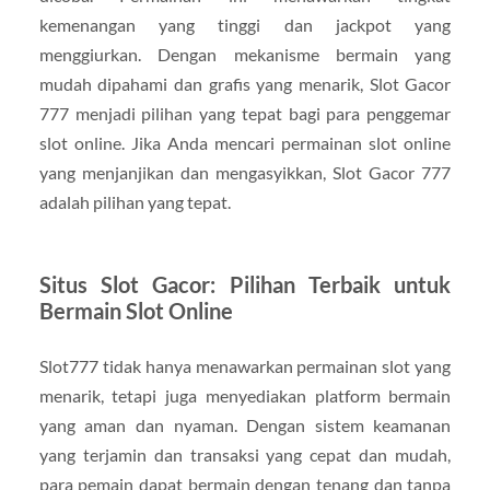
kemenangan yang tinggi dan jackpot yang
menggiurkan. Dengan mekanisme bermain yang
mudah dipahami dan grafis yang menarik, Slot Gacor
777 menjadi pilihan yang tepat bagi para penggemar
slot online. Jika Anda mencari permainan slot online
yang menjanjikan dan mengasyikkan, Slot Gacor 777
adalah pilihan yang tepat.
Situs Slot Gacor: Pilihan Terbaik untuk
Bermain Slot Online
Slot777 tidak hanya menawarkan permainan slot yang
menarik, tetapi juga menyediakan platform bermain
yang aman dan nyaman. Dengan sistem keamanan
yang terjamin dan transaksi yang cepat dan mudah,
para pemain dapat bermain dengan tenang dan tanpa