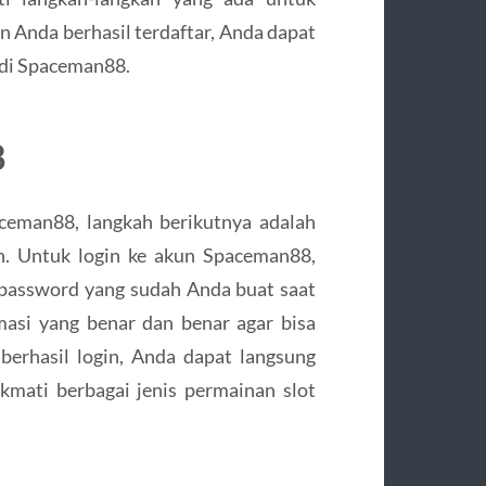
n Anda berhasil terdaftar, Anda dapat
 di Spaceman88.
8
ceman88, langkah berikutnya adalah
n. Untuk login ke akun Spaceman88,
password yang sudah Anda buat saat
asi yang benar dan benar agar bisa
erhasil login, Anda dapat langsung
mati berbagai jenis permainan slot