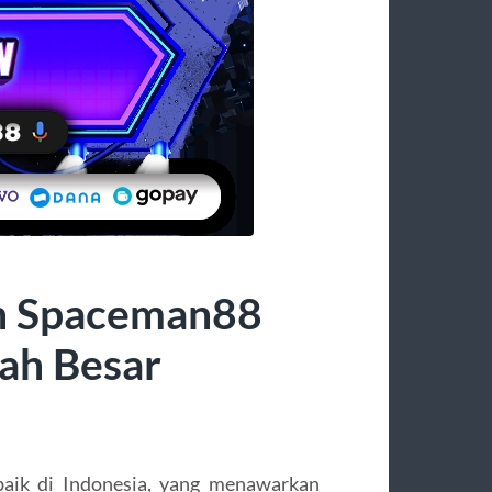
n Spaceman88
ah Besar
baik di Indonesia, yang menawarkan