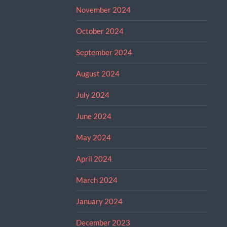
November 2024
October 2024
September 2024
August 2024
July 2024
June 2024
May 2024
April 2024
March 2024
January 2024
December 2023