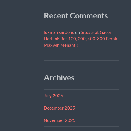
Recent Comments
lukman sardono
on
Situs Slot Gacor
Hari Ini: Bet 100, 200, 400, 800 Perak,
Maxwin Menanti!
Archives
July 2026
December 2025
November 2025