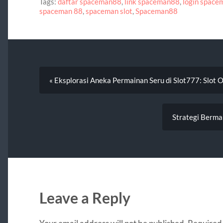
Tags:
daftar spaceman88
,
link spaceman88
,
login spac
spaceman 88
,
spaceman slot
,
Spaceman88
« Eksplorasi Aneka Permainan Seru di Slot777: Slot O
Strategi Bermai
Leave a Reply