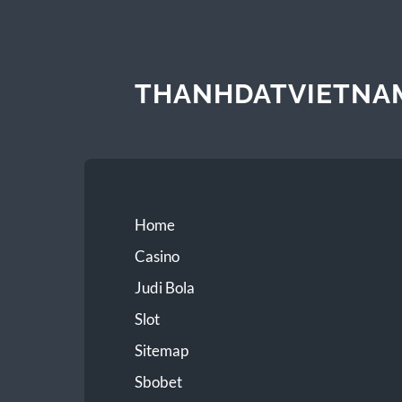
THANHDATVIETNA
Home
Casino
Judi Bola
Slot
Sitemap
Sbobet