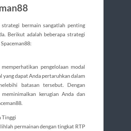
ceman88
, strategi bermain sangatlah penting
. Berikut adalah beberapa strategi
di Spaceman88:
k memperhatikan pengelolaan modal
l yang dapat Anda pertaruhkan dalam
elebihi batasan tersebut. Dengan
t meminimalkan kerugian Anda dan
aceman88.
 Tinggi
ilihlah permainan dengan tingkat RTP