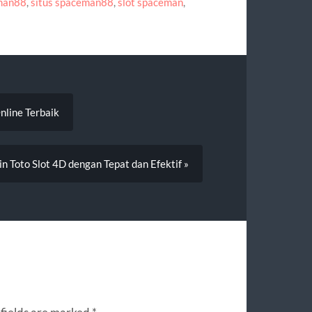
eman88
,
situs spaceman88
,
slot spaceman
,
nline Terbaik
n Toto Slot 4D dengan Tepat dan Efektif »