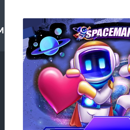
M.COM