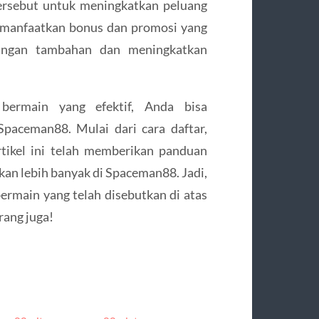
ersebut untuk meningkatkan peluang
manfaatkan bonus dan promosi yang
ungan tambahan dan meningkatkan
bermain yang efektif, Anda bisa
paceman88. Mulai dari cara daftar,
artikel ini telah memberikan panduan
an lebih banyak di Spaceman88. Jadi,
ermain yang telah disebutkan di atas
ang juga!