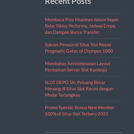
Recent Posts
Membaca Pola Musiman dalam Sepak
Bola: Siklus Performa, Jadwal Eropa,
dan Dampak Bursa Transfer
Sukses Pemain di Situs Slot Resmi
Pragmatic Gates of Olympus 1000
Membahas Keistimewaan Layout
Permainan Server Slot Kamboja
SLOT DEPO 5K: Peluang Besar
Menang di Situs Slot Resmi dengan
Modal Terjangkau
Promo Spesial: Bonus New Member
100% di Situs Slot Terbaru 2025