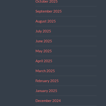
October 2025
September 2025
August 2025
July 2025
June 2025
May 2025
April 2025
March 2025
February 2025
January 2025
December 2024