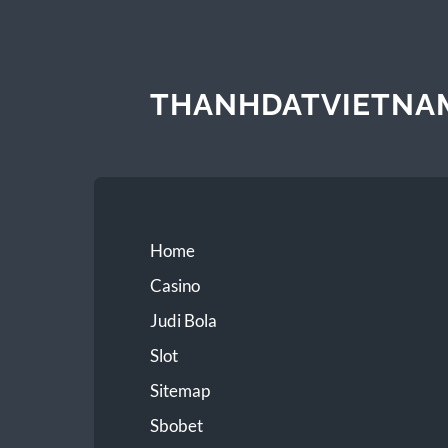
THANHDATVIETNA
Home
Casino
Judi Bola
Slot
Sitemap
Sbobet