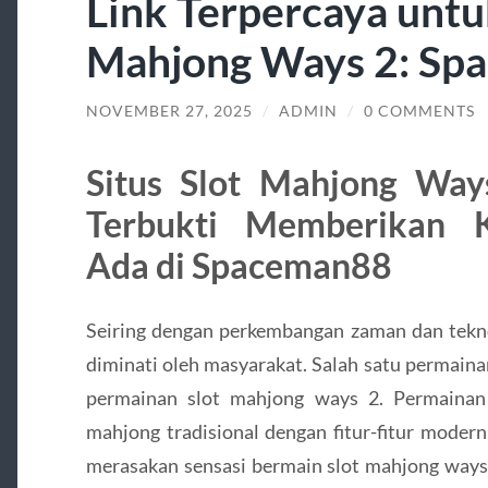
Link Terpercaya untu
Mahjong Ways 2: Sp
NOVEMBER 27, 2025
/
ADMIN
/
0 COMMENTS
Situs Slot Mahjong Way
Terbukti Memberikan 
Ada di Spaceman88
Seiring dengan perkembangan zaman dan tekno
diminati oleh masyarakat. Salah satu permaina
permainan slot mahjong ways 2. Permainan
mahjong tradisional dengan fitur-fitur moder
merasakan sensasi bermain slot mahjong ways 