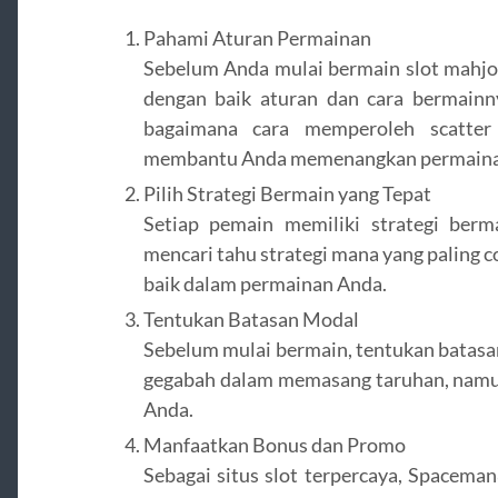
Pahami Aturan Permainan
Sebelum Anda mulai bermain slot mahj
dengan baik aturan dan cara bermainn
bagaimana cara memperoleh scatter d
membantu Anda memenangkan permaina
Pilih Strategi Bermain yang Tepat
Setiap pemain memiliki strategi berm
mencari tahu strategi mana yang paling 
baik dalam permainan Anda.
Tentukan Batasan Modal
Sebelum mulai bermain, tentukan batasa
gegabah dalam memasang taruhan, namun
Anda.
Manfaatkan Bonus dan Promo
Sebagai situs slot terpercaya, Spacema