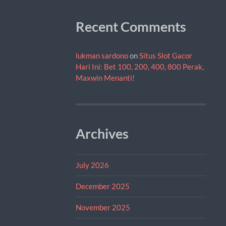
Recent Comments
lukman sardono
on
Situs Slot Gacor
Hari Ini: Bet 100, 200, 400, 800 Perak,
Maxwin Menanti!
Archives
July 2026
December 2025
November 2025