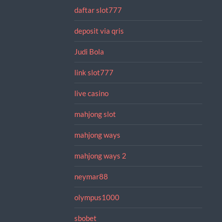
daftar slot777
deposit via qris
Judi Bola
link slot777
live casino
mahjong slot
mahjong ways
mahjong ways 2
neymar88
olympus1000
sbobet