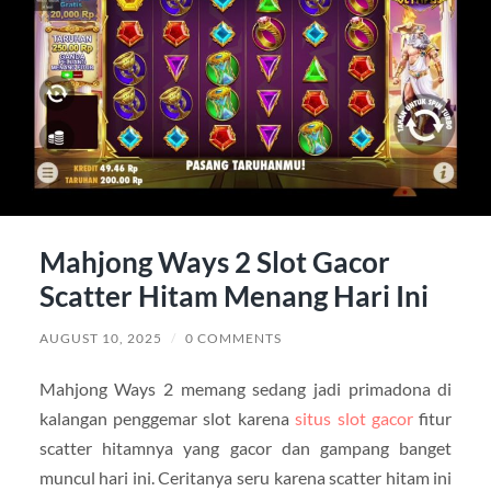
Mahjong Ways 2 Slot Gacor
Scatter Hitam Menang Hari Ini
AUGUST 10, 2025
/
0 COMMENTS
Mahjong Ways 2 memang sedang jadi primadona di
kalangan penggemar slot karena
situs slot gacor
fitur
scatter hitamnya yang gacor dan gampang banget
muncul hari ini. Ceritanya seru karena scatter hitam ini