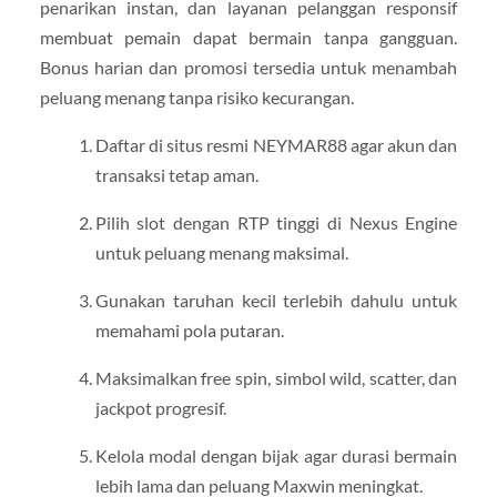
penarikan instan, dan layanan pelanggan responsif
membuat pemain dapat bermain tanpa gangguan.
Bonus harian dan promosi tersedia untuk menambah
peluang menang tanpa risiko kecurangan.
Daftar di situs resmi NEYMAR88 agar akun dan
transaksi tetap aman.
Pilih slot dengan RTP tinggi di Nexus Engine
untuk peluang menang maksimal.
Gunakan taruhan kecil terlebih dahulu untuk
memahami pola putaran.
Maksimalkan free spin, simbol wild, scatter, dan
jackpot progresif.
Kelola modal dengan bijak agar durasi bermain
lebih lama dan peluang Maxwin meningkat.