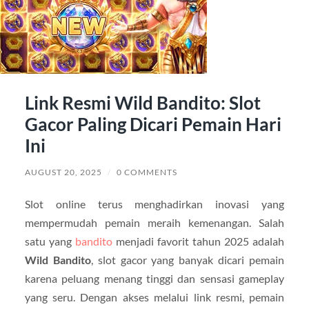
Link Resmi Wild Bandito: Slot
Gacor Paling Dicari Pemain Hari
Ini
AUGUST 20, 2025
/
0 COMMENTS
Slot online terus menghadirkan inovasi yang
mempermudah pemain meraih kemenangan. Salah
satu yang
bandito
menjadi favorit tahun 2025 adalah
Wild Bandito
, slot gacor yang banyak dicari pemain
karena peluang menang tinggi dan sensasi gameplay
yang seru. Dengan akses melalui link resmi, pemain