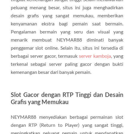
peluang menang besar, situs ini juga menghadirkan
desain grafis yang sangat memukau, memberikan
kenyamanan ekstra bagi pemain saat bermain.
Pengalaman bermain yang seru dan visual yang
menarik membuat NEYMAR88 diminati banyak
penggemar slot online. Selain itu, situs ini tersedia di
berbagai server gacor, termasuk
server kamboja
, yang
terkenal sebagai server paling gacor dengan bukti
kemenangan besar dari banyak pemain.
Slot Gacor dengan RTP Tinggi dan Desain
Grafis yang Memukau
NEYMAR88 menyediakan berbagai permainan slot
dengan RTP (Return to Player) yang sangat tinggi,
meningkatkan peluang pemain untuk mendapatkan