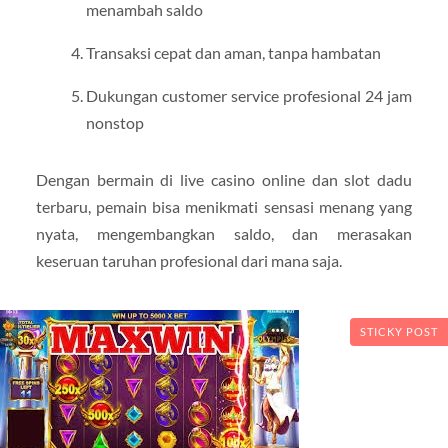
menambah saldo
Transaksi cepat dan aman, tanpa hambatan
Dukungan customer service profesional 24 jam
nonstop
Dengan bermain di live casino online dan slot dadu
terbaru, pemain bisa menikmati sensasi menang yang
nyata, mengembangkan saldo, dan merasakan
keseruan taruhan profesional dari mana saja.
STICKY POST