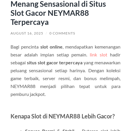
Menang Sensasional di Situs
Slot Gacor NEYMAR88
Terpercaya
AUGUST 16, 2025
/
0 COMMENTS
Bagi pencinta
slot online
, mendapatkan kemenangan
besar adalah impian setiap pemain.
link slot
hadir
sebagai
situs slot gacor terpercaya
yang menawarkan
peluang sensasional setiap harinya. Dengan koleksi
game terbaik, server resmi, dan bonus melimpah,
NEYMAR88 menjadi pilihan tepat untuk para
pemburu jackpot.
Kenapa Slot di NEYMAR88 Lebih Gacor?
Server Resmi & Stabil
– Putaran slot lebih