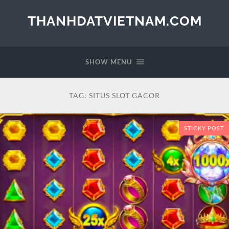
THANHDATVIETNAM.COM
SHOW MENU
TAG:
SITUS SLOT GACOR
STICKY POST