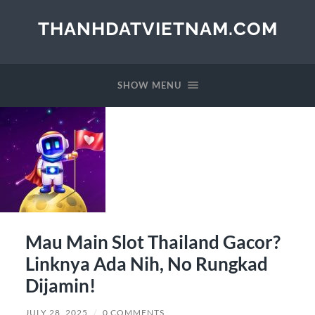
THANHDATVIETNAM.COM
SHOW MENU
Mau Main Slot Thailand Gacor?
Linknya Ada Nih, No Rungkad
Dijamin!
JULY 28, 2025
/
0 COMMENTS