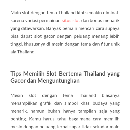
Main slot dengan tema Thailand kini semakin diminati
karena variasi permainan
situs slot
dan bonus menarik
yang ditawarkan. Banyak pemain mencari cara supaya
bisa dapat slot gacor dengan peluang menang lebih
tinggi, khususnya di mesin dengan tema dan fitur unik
ala Thailand.
Tips Memilih Slot Bertema Thailand yang
Gacor dan Menguntungkan
Mesin slot dengan tema Thailand biasanya
menampilkan grafik dan simbol khas budaya yang
menarik, namun bukan hanya tampilan saja yang
penting. Kamu harus tahu bagaimana cara memilih
mesin dengan peluang terbaik agar tidak sekadar main