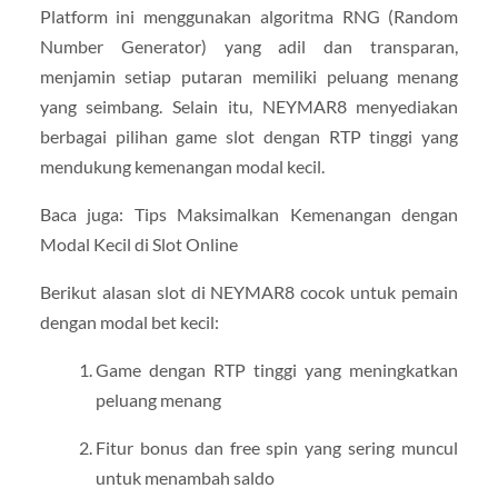
Platform ini menggunakan algoritma RNG (Random
Number Generator) yang adil dan transparan,
menjamin setiap putaran memiliki peluang menang
yang seimbang. Selain itu, NEYMAR8 menyediakan
berbagai pilihan game slot dengan RTP tinggi yang
mendukung kemenangan modal kecil.
Baca juga: Tips Maksimalkan Kemenangan dengan
Modal Kecil di Slot Online
Berikut alasan slot di NEYMAR8 cocok untuk pemain
dengan modal bet kecil:
Game dengan RTP tinggi yang meningkatkan
peluang menang
Fitur bonus dan free spin yang sering muncul
untuk menambah saldo