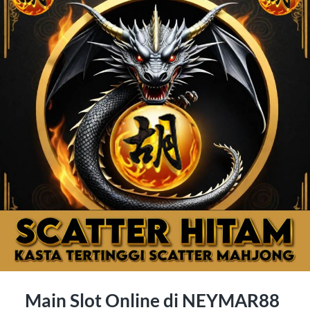
Main Slot Online di NEYMAR88