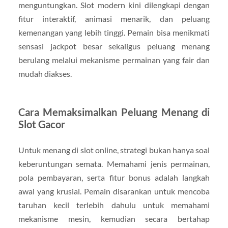
menguntungkan. Slot modern kini dilengkapi dengan
fitur interaktif, animasi menarik, dan peluang
kemenangan yang lebih tinggi. Pemain bisa menikmati
sensasi jackpot besar sekaligus peluang menang
berulang melalui mekanisme permainan yang fair dan
mudah diakses.
Cara Memaksimalkan Peluang Menang di
Slot Gacor
Untuk menang di slot online, strategi bukan hanya soal
keberuntungan semata. Memahami jenis permainan,
pola pembayaran, serta fitur bonus adalah langkah
awal yang krusial. Pemain disarankan untuk mencoba
taruhan kecil terlebih dahulu untuk memahami
mekanisme mesin, kemudian secara bertahap