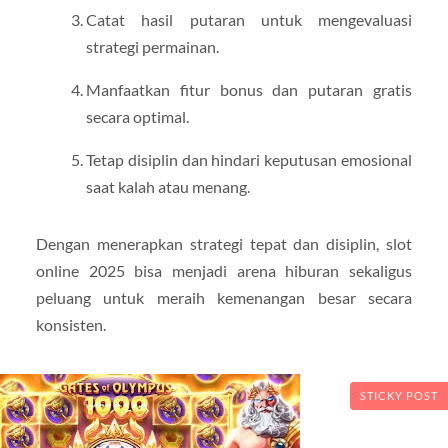
Catat hasil putaran untuk mengevaluasi
strategi permainan.
Manfaatkan fitur bonus dan putaran gratis
secara optimal.
Tetap disiplin dan hindari keputusan emosional
saat kalah atau menang.
Dengan menerapkan strategi tepat dan disiplin, slot
online 2025 bisa menjadi arena hiburan sekaligus
peluang untuk meraih kemenangan besar secara
konsisten.
STICKY POST