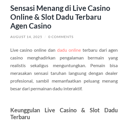
Sensasi Menang di Live Casino
Online & Slot Dadu Terbaru
Agen Casino
AUGUST 14, 2025
/
0 COMMENTS
Live casino online dan
dadu online
terbaru dari agen
casino menghadirkan pengalaman bermain yang
realistis sekaligus menguntungkan. Pemain bisa
merasakan sensasi taruhan langsung dengan dealer
profesional, sambil memanfaatkan peluang menang
besar dari permainan dadu interaktif.
Keunggulan Live Casino & Slot Dadu
Terbaru