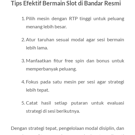
Tips Efektif Bermain Slot di Bandar Resmi
Pilih mesin dengan RTP tinggi untuk peluang
menang lebih besar.
Atur taruhan sesuai modal agar sesi bermain
lebih lama.
Manfaatkan fitur free spin dan bonus untuk
memperbanyak peluang.
Fokus pada satu mesin per sesi agar strategi
lebih tepat.
Catat hasil setiap putaran untuk evaluasi
strategi di sesi berikutnya.
Dengan strategi tepat, pengelolaan modal disiplin, dan