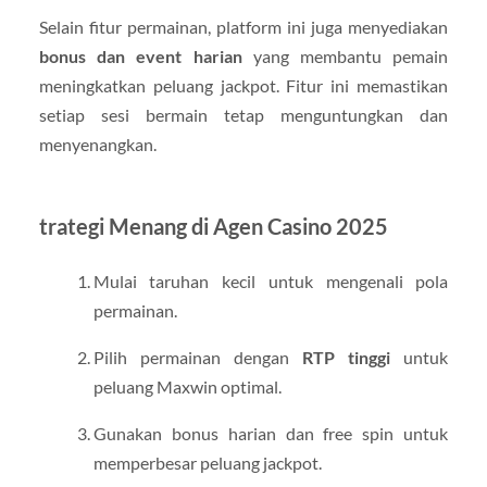
Selain fitur permainan, platform ini juga menyediakan
bonus dan event harian
yang membantu pemain
meningkatkan peluang jackpot. Fitur ini memastikan
setiap sesi bermain tetap menguntungkan dan
menyenangkan.
trategi Menang di Agen Casino 2025
Mulai taruhan kecil untuk mengenali pola
permainan.
Pilih permainan dengan
RTP tinggi
untuk
peluang Maxwin optimal.
Gunakan bonus harian dan free spin untuk
memperbesar peluang jackpot.