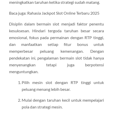
meningkatkan taruhan ketika strategi sudah matang.
Baca juga: Rahasia Jackpot Slot Online Terbaru 2025
Disiplin dalam bermain slot menjadi faktor penentu
kesuksesan. Hindari tergoda taruhan besar secara
emosional, fokus pada permainan dengan RTP tinggi,
dan manfaatkan setiap fitur bonus untuk
memperbesar peluang kemenangan. Dengan
pendekatan ini, pengalaman bermain slot tidak hanya
menyenangkan tetapi juga berpotensi
menguntungkan.
Pilih mesin slot dengan RTP tinggi untuk
peluang menang lebih besar.
Mulai dengan taruhan kecil untuk mempelajari
pola dan strategi mesin.