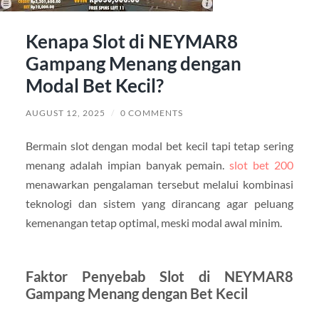
Kenapa Slot di NEYMAR8
Gampang Menang dengan
Modal Bet Kecil?
AUGUST 12, 2025
/
0 COMMENTS
Bermain slot dengan modal bet kecil tapi tetap sering
menang adalah impian banyak pemain.
slot bet 200
menawarkan pengalaman tersebut melalui kombinasi
teknologi dan sistem yang dirancang agar peluang
kemenangan tetap optimal, meski modal awal minim.
Faktor Penyebab Slot di NEYMAR8
Gampang Menang dengan Bet Kecil