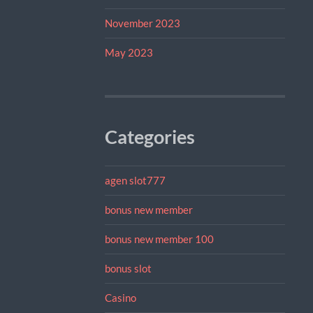
November 2023
May 2023
Categories
agen slot777
bonus new member
bonus new member 100
bonus slot
Casino