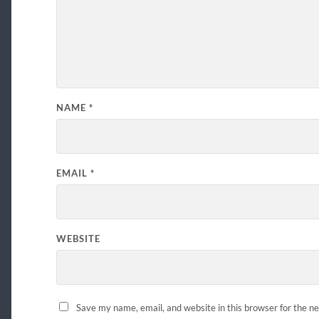
NAME
*
EMAIL
*
WEBSITE
Save my name, email, and website in this browser for the n