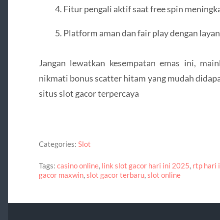
Fitur pengali aktif saat free spin menin
Platform aman dan fair play dengan laya
Jangan lewatkan kesempatan emas ini, mai
nikmati bonus scatter hitam yang mudah didap
situs slot gacor terpercaya
Categories:
Slot
Tags:
casino online
,
link slot gacor hari ini 2025
,
rtp hari 
gacor maxwin
,
slot gacor terbaru
,
slot online