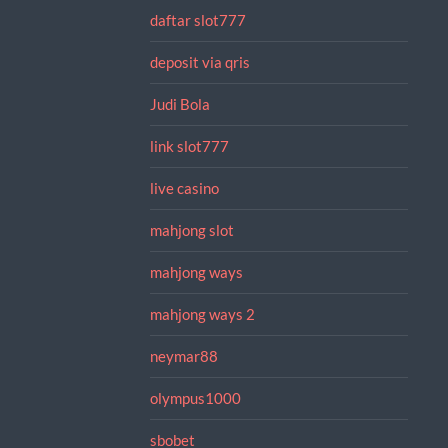
daftar slot777
deposit via qris
Judi Bola
link slot777
live casino
mahjong slot
mahjong ways
mahjong ways 2
neymar88
olympus1000
sbobet