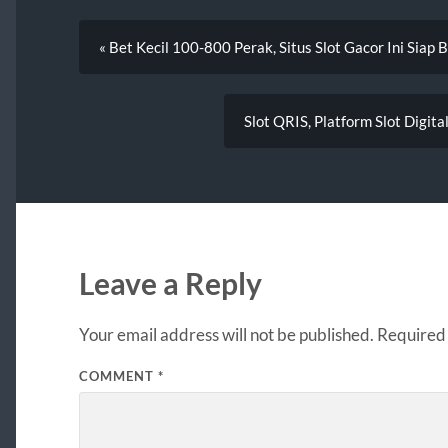
« Bet Kecil 100-800 Perak, Situs Slot Gacor Ini Siap
Slot QRIS, Platform Slot Digit
Leave a Reply
Your email address will not be published.
Required 
COMMENT
*