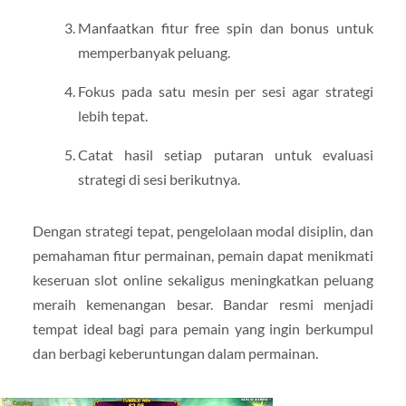
Manfaatkan fitur free spin dan bonus untuk
memperbanyak peluang.
Fokus pada satu mesin per sesi agar strategi
lebih tepat.
Catat hasil setiap putaran untuk evaluasi
strategi di sesi berikutnya.
Dengan strategi tepat, pengelolaan modal disiplin, dan
pemahaman fitur permainan, pemain dapat menikmati
keseruan slot online sekaligus meningkatkan peluang
meraih kemenangan besar. Bandar resmi menjadi
tempat ideal bagi para pemain yang ingin berkumpul
dan berbagi keberuntungan dalam permainan.