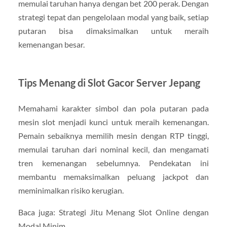
memulai taruhan hanya dengan bet 200 perak. Dengan
strategi tepat dan pengelolaan modal yang baik, setiap
putaran bisa dimaksimalkan untuk meraih
kemenangan besar.
Tips Menang di Slot Gacor Server Jepang
Memahami karakter simbol dan pola putaran pada
mesin slot menjadi kunci untuk meraih kemenangan.
Pemain sebaiknya memilih mesin dengan RTP tinggi,
memulai taruhan dari nominal kecil, dan mengamati
tren kemenangan sebelumnya. Pendekatan ini
membantu memaksimalkan peluang jackpot dan
meminimalkan risiko kerugian.
Baca juga: Strategi Jitu Menang Slot Online dengan
Modal Minim