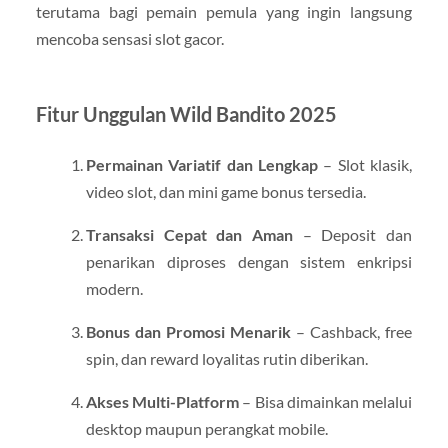
terutama bagi pemain pemula yang ingin langsung
mencoba sensasi slot gacor.
Fitur Unggulan Wild Bandito 2025
Permainan Variatif dan Lengkap
– Slot klasik,
video slot, dan mini game bonus tersedia.
Transaksi Cepat dan Aman
– Deposit dan
penarikan diproses dengan sistem enkripsi
modern.
Bonus dan Promosi Menarik
– Cashback, free
spin, dan reward loyalitas rutin diberikan.
Akses Multi-Platform
– Bisa dimainkan melalui
desktop maupun perangkat mobile.