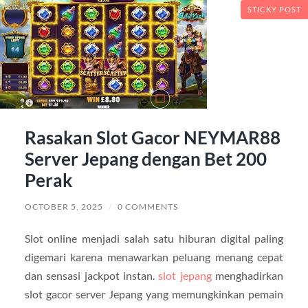
STICKY POST
Rasakan Slot Gacor NEYMAR88
Server Jepang dengan Bet 200
Perak
OCTOBER 5, 2025
/
0 COMMENTS
Slot online menjadi salah satu hiburan digital paling
digemari karena menawarkan peluang menang cepat
dan sensasi jackpot instan.
slot jepang
menghadirkan
slot gacor server Jepang yang memungkinkan pemain