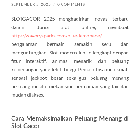
SEPTEMBER 5, 2025
/
0 COMMENTS
SLOTGACOR 2025 menghadirkan inovasi terbaru
dalam dunia slot online, membuat
https://savorysparks.com/blue-lemonade/
pengalaman bermain semakin seru dan
menguntungkan. Slot modern kini dilengkapi dengan
fitur interaktif, animasi menarik, dan peluang
kemenangan yang lebih tinggi. Pemain bisa menikmati
sensasi jackpot besar sekaligus peluang menang
berulang melalui mekanisme permainan yang fair dan
mudah diakses.
Cara Memaksimalkan Peluang Menang di
Slot Gacor