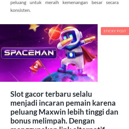
peluang untuk meraih kemenangan besar secara
konsisten.
STICKY POST
Slot gacor terbaru selalu
menjadi incaran pemain karena
peluang Maxwin lebih tinggi dan
bonus melimpah. Dengan