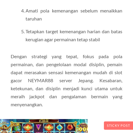
Amati pola kemenangan sebelum menaikkan
taruhan
Tetapkan target kemenangan harian dan batas
kerugian agar permainan tetap stabil
Dengan strategi yang tepat, fokus pada pola
permainan, dan pengelolaan modal disiplin, pemain
dapat merasakan sensasi kemenangan mudah di slot
gacor NEYMAR88 server Jepang. Kesabaran,
ketekunan, dan disiplin menjadi kunci utama untuk
meraih jackpot dan pengalaman bermain yang
menyenangkan.
STICKY POST