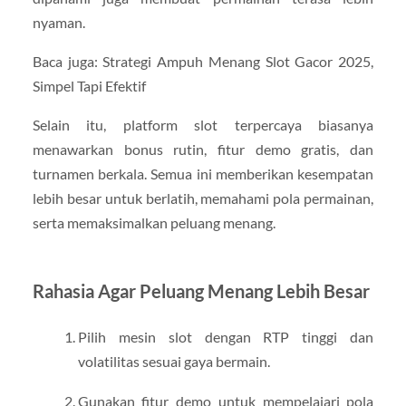
nyaman.
Baca juga: Strategi Ampuh Menang Slot Gacor 2025,
Simpel Tapi Efektif
Selain itu, platform slot terpercaya biasanya
menawarkan bonus rutin, fitur demo gratis, dan
turnamen berkala. Semua ini memberikan kesempatan
lebih besar untuk berlatih, memahami pola permainan,
serta memaksimalkan peluang menang.
Rahasia Agar Peluang Menang Lebih Besar
Pilih mesin slot dengan RTP tinggi dan
volatilitas sesuai gaya bermain.
Gunakan fitur demo untuk mempelajari pola