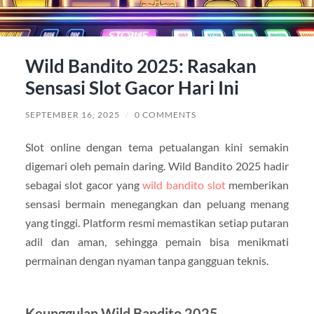
Wild Bandito 2025: Rasakan
Sensasi Slot Gacor Hari Ini
SEPTEMBER 16, 2025
/
0 COMMENTS
Slot online dengan tema petualangan kini semakin
digemari oleh pemain daring. Wild Bandito 2025 hadir
sebagai slot gacor yang
wild bandito slot
memberikan
sensasi bermain menegangkan dan peluang menang
yang tinggi. Platform resmi memastikan setiap putaran
adil dan aman, sehingga pemain bisa menikmati
permainan dengan nyaman tanpa gangguan teknis.
Keunggulan Wild Bandito 2025