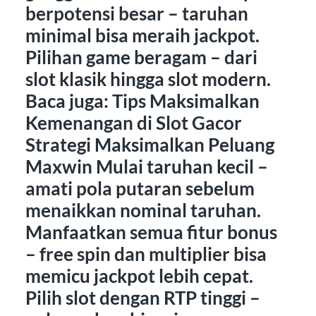
berpotensi besar – taruhan
minimal bisa meraih jackpot.
Pilihan game beragam – dari
slot klasik hingga slot modern.
Baca juga: Tips Maksimalkan
Kemenangan di Slot Gacor
Strategi Maksimalkan Peluang
Maxwin Mulai taruhan kecil –
amati pola putaran sebelum
menaikkan nominal taruhan.
Manfaatkan semua fitur bonus
– free spin dan multiplier bisa
memicu jackpot lebih cepat.
Pilih slot dengan RTP tinggi –