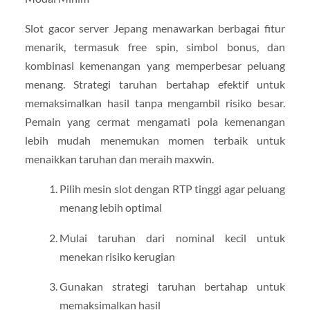
Slot gacor server Jepang menawarkan berbagai fitur
menarik, termasuk free spin, simbol bonus, dan
kombinasi kemenangan yang memperbesar peluang
menang. Strategi taruhan bertahap efektif untuk
memaksimalkan hasil tanpa mengambil risiko besar.
Pemain yang cermat mengamati pola kemenangan
lebih mudah menemukan momen terbaik untuk
menaikkan taruhan dan meraih maxwin.
Pilih mesin slot dengan RTP tinggi agar peluang
menang lebih optimal
Mulai taruhan dari nominal kecil untuk
menekan risiko kerugian
Gunakan strategi taruhan bertahap untuk
memaksimalkan hasil