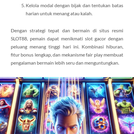
Kelola modal dengan bijak dan tentukan batas
harian untuk menang atau kalah.
Dengan strategi tepat dan bermain di situs resmi
SLOT88, pemain dapat menikmati slot gacor dengan
peluang menang tinggi hari ini. Kombinasi hiburan,
fitur bonus lengkap, dan mekanisme fair play membuat
pengalaman bermain lebih seru dan menguntungkan.