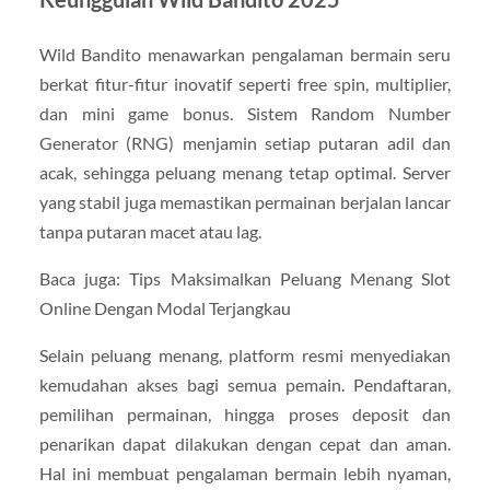
Wild Bandito menawarkan pengalaman bermain seru
berkat fitur-fitur inovatif seperti free spin, multiplier,
dan mini game bonus. Sistem Random Number
Generator (RNG) menjamin setiap putaran adil dan
acak, sehingga peluang menang tetap optimal. Server
yang stabil juga memastikan permainan berjalan lancar
tanpa putaran macet atau lag.
Baca juga: Tips Maksimalkan Peluang Menang Slot
Online Dengan Modal Terjangkau
Selain peluang menang, platform resmi menyediakan
kemudahan akses bagi semua pemain. Pendaftaran,
pemilihan permainan, hingga proses deposit dan
penarikan dapat dilakukan dengan cepat dan aman.
Hal ini membuat pengalaman bermain lebih nyaman,