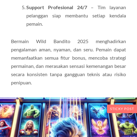
Support Profesional 24/7
– Tim layanan
pelanggan siap membantu setiap kendala
pemain.
Bermain Wild Bandito 2025 menghadirkan
pengalaman aman, nyaman, dan seru. Pemain dapat
memanfaatkan semua fitur bonus, mencoba strategi
permainan, dan merasakan sensasi kemenangan besar
secara konsisten tanpa gangguan teknis atau risiko
penipuan.
STICKY POST