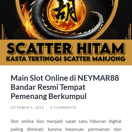
Main Slot Online di NEYMAR88
Bandar Resmi Tempat
Pemenang Berkumpul
OCTOBER 5, 2025
/
0 COMMENTS
Slot online kini menjadi salah satu hiburan digital
paling diminati karena keseruan permainan dan