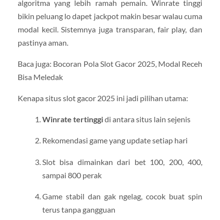
algoritma yang lebih ramah pemain. Winrate tinggi
bikin peluang lo dapet jackpot makin besar walau cuma
modal kecil. Sistemnya juga transparan, fair play, dan
pastinya aman.
Baca juga: Bocoran Pola Slot Gacor 2025, Modal Receh
Bisa Meledak
Kenapa situs slot gacor 2025 ini jadi pilihan utama:
Winrate tertinggi
di antara situs lain sejenis
Rekomendasi game yang update setiap hari
Slot bisa dimainkan dari bet 100, 200, 400,
sampai 800 perak
Game stabil dan gak ngelag, cocok buat spin
terus tanpa gangguan