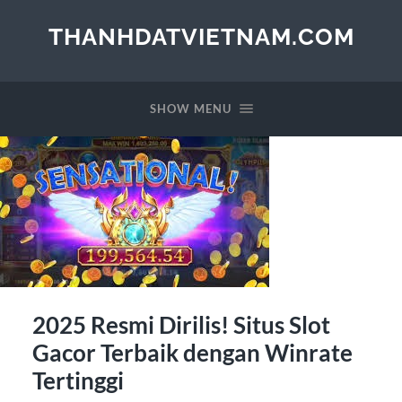
THANHDATVIETNAM.COM
SHOW MENU
2025 Resmi Dirilis! Situs Slot
Gacor Terbaik dengan Winrate
Tertinggi