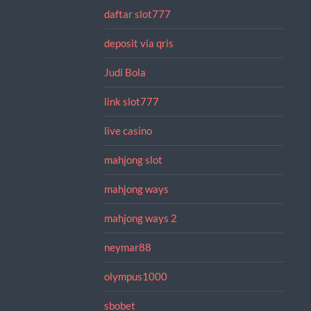
daftar slot777
deposit via qris
Judi Bola
link slot777
live casino
mahjong slot
mahjong ways
mahjong ways 2
neymar88
olympus1000
sbobet