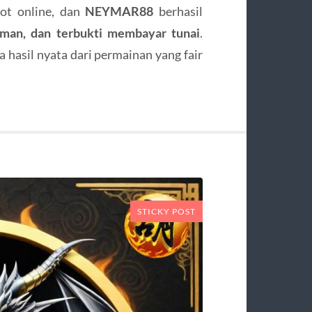
ot online, dan
NEYMAR88
berhasil
aman, dan terbukti membayar tunai
.
a hasil nyata dari permainan yang fair
STICKY POST