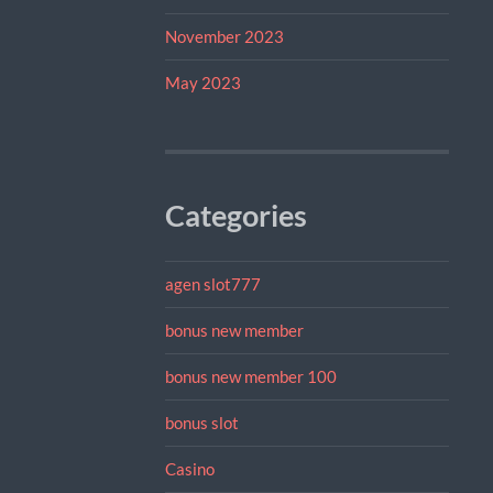
November 2023
May 2023
Categories
agen slot777
bonus new member
bonus new member 100
bonus slot
Casino