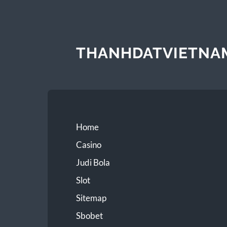
THANHDATVIETNA
Home
Casino
Judi Bola
Slot
Sitemap
Sbobet