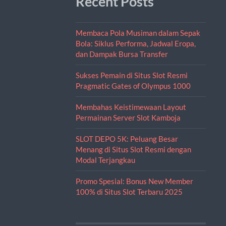
Recent Posts
Membaca Pola Musiman dalam Sepak
Bola: Siklus Performa, Jadwal Eropa,
dan Dampak Bursa Transfer
Sukses Pemain di Situs Slot Resmi
Pragmatic Gates of Olympus 1000
Membahas Keistimewaan Layout
Permainan Server Slot Kamboja
SLOT DEPO 5K: Peluang Besar
Menang di Situs Slot Resmi dengan
Modal Terjangkau
Promo Spesial: Bonus New Member
100% di Situs Slot Terbaru 2025