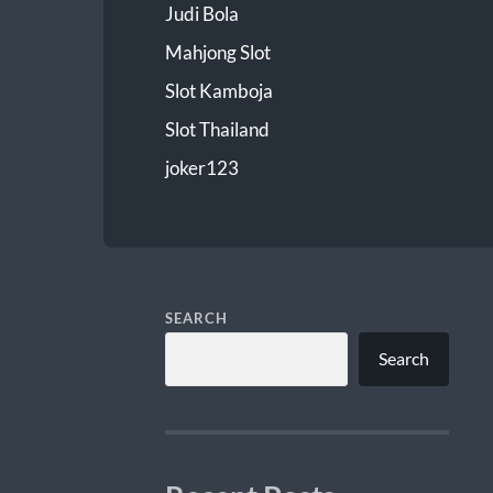
Judi Bola
Mahjong Slot
Slot Kamboja
Slot Thailand
joker123
SEARCH
Search