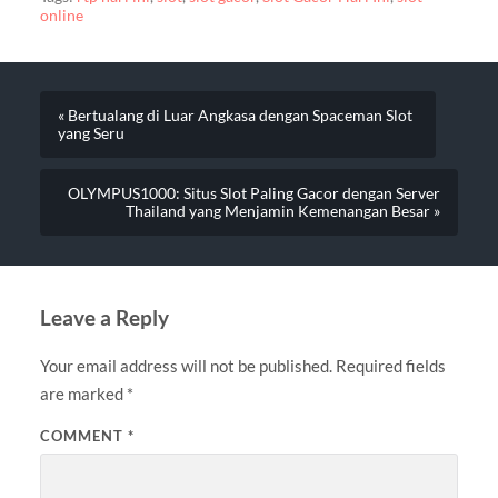
online
« Bertualang di Luar Angkasa dengan Spaceman Slot
yang Seru
OLYMPUS1000: Situs Slot Paling Gacor dengan Server
Thailand yang Menjamin Kemenangan Besar »
Leave a Reply
Your email address will not be published.
Required fields
are marked
*
COMMENT
*