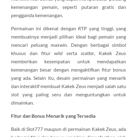
kemenangan pemain, seperti putaran gratis dan
pengganda kemenangan.
Permainan ini dikenal dengan RTP yang tinggi, yang
membuatnya menjadi pilihan ideal bagi pemain yang
mencari peluang
maxwin
. Dengan berbagai simbol
khusus dan fitur
wild
serta
scatter
, Kakek Zeus
memberikan kesempatan untuk mendapatkan
kemenangan besar dengan mengaktifkan fitur bonus
yang ada. Selain itu, desain permainan yang menarik
dan interaktif membuat Kakek Zeus menjadi salah satu
slot yang paling seru dan menguntungkan untuk
dimainkan.
Fitur dan Bonus Menarik yang Tersedia
Baik di Slot777 maupun di permainan Kakek Zeus, ada