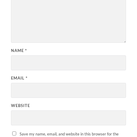
NAME
*
EMAIL
*
WEBSITE
Save my name, email, and website in this browser for the