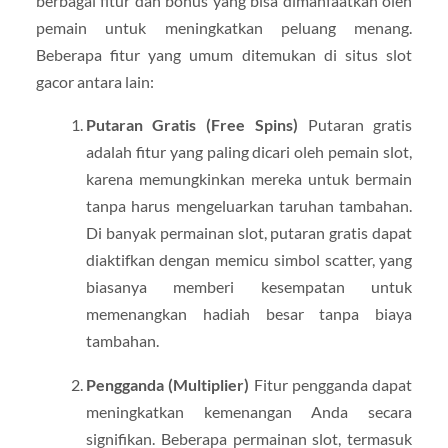
berbagai fitur dan bonus yang bisa dimanfaatkan oleh
pemain untuk meningkatkan peluang menang.
Beberapa fitur yang umum ditemukan di situs slot
gacor antara lain:
Putaran Gratis (Free Spins)
Putaran gratis
adalah fitur yang paling dicari oleh pemain slot,
karena memungkinkan mereka untuk bermain
tanpa harus mengeluarkan taruhan tambahan.
Di banyak permainan slot, putaran gratis dapat
diaktifkan dengan memicu simbol scatter, yang
biasanya memberi kesempatan untuk
memenangkan hadiah besar tanpa biaya
tambahan.
Pengganda (Multiplier)
Fitur pengganda dapat
meningkatkan kemenangan Anda secara
signifikan. Beberapa permainan slot, termasuk