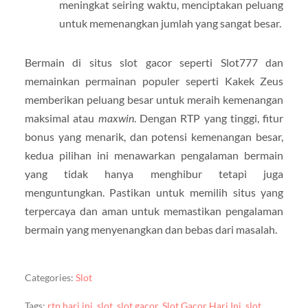
meningkat seiring waktu, menciptakan peluang
untuk memenangkan jumlah yang sangat besar.
Bermain di situs slot gacor seperti Slot777 dan
memainkan permainan populer seperti Kakek Zeus
memberikan peluang besar untuk meraih kemenangan
maksimal atau
maxwin
. Dengan RTP yang tinggi, fitur
bonus yang menarik, dan potensi kemenangan besar,
kedua pilihan ini menawarkan pengalaman bermain
yang tidak hanya menghibur tetapi juga
menguntungkan. Pastikan untuk memilih situs yang
terpercaya dan aman untuk memastikan pengalaman
bermain yang menyenangkan dan bebas dari masalah.
Categories:
Slot
Tags:
rtp hari ini
,
slot
,
slot gacor
,
Slot Gacor Hari Ini
,
slot