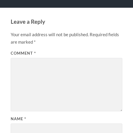
Leave a Reply
Your email address will not be published.
Required fields
are marked
*
COMMENT
*
NAME
*