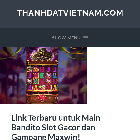
THANHDATVIETNAM.COM
SHOW MENU
Link Terbaru untuk Main
Bandito Slot Gacor dan
Gampang Maxwin!