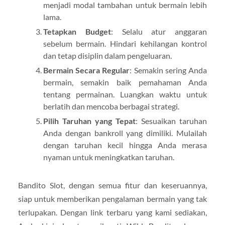
menjadi modal tambahan untuk bermain lebih
lama.
Tetapkan Budget
: Selalu atur anggaran
sebelum bermain. Hindari kehilangan kontrol
dan tetap disiplin dalam pengeluaran.
Bermain Secara Regular
: Semakin sering Anda
bermain, semakin baik pemahaman Anda
tentang permainan. Luangkan waktu untuk
berlatih dan mencoba berbagai strategi.
Pilih Taruhan yang Tepat
: Sesuaikan taruhan
Anda dengan bankroll yang dimiliki. Mulailah
dengan taruhan kecil hingga Anda merasa
nyaman untuk meningkatkan taruhan.
Bandito Slot, dengan semua fitur dan keseruannya,
siap untuk memberikan pengalaman bermain yang tak
terlupakan. Dengan link terbaru yang kami sediakan,