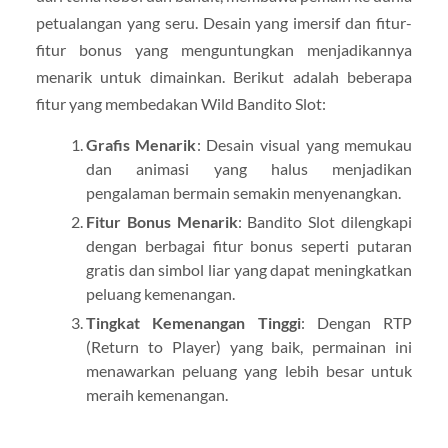
petualangan yang seru. Desain yang imersif dan fitur-
fitur bonus yang menguntungkan menjadikannya
menarik untuk dimainkan. Berikut adalah beberapa
fitur yang membedakan Wild Bandito Slot:
Grafis Menarik
: Desain visual yang memukau
dan animasi yang halus menjadikan
pengalaman bermain semakin menyenangkan.
Fitur Bonus Menarik
: Bandito Slot dilengkapi
dengan berbagai fitur bonus seperti putaran
gratis dan simbol liar yang dapat meningkatkan
peluang kemenangan.
Tingkat Kemenangan Tinggi
: Dengan RTP
(Return to Player) yang baik, permainan ini
menawarkan peluang yang lebih besar untuk
meraih kemenangan.