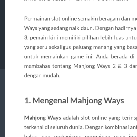
Permainan slot online semakin beragam dan me
Ways yang sedang naik daun. Dengan hadirny
3
, pemain kini memiliki pilihan lebih luas u
yang seru sekaligus peluang menang yang bes
untuk memainkan game ini, Anda berada di t
membahas tentang Mahjong Ways 2 & 3 dan
dengan mudah.
1. Mengenal Mahjong Ways
Mahjong Ways
adalah slot online yang terin
terkenal di seluruh dunia. Dengan kombinasi an
halus, dan mekanisme permainan yang inov