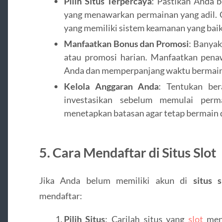
Pilih Situs Terpercaya
: Pastikan Anda b
yang menawarkan permainan yang adil. Ce
yang memiliki sistem keamanan yang baik
Manfaatkan Bonus dan Promosi
: Banyak
atau promosi harian. Manfaatkan pena
Anda dan memperpanjang waktu bermain
Kelola Anggaran Anda
: Tentukan be
investasikan sebelum memulai perm
menetapkan batasan agar tetap bermain d
5. Cara Mendaftar di Situs Slot
Jika Anda belum memiliki akun di
situs s
mendaftar:
Pilih Situs
: Carilah situs yang
slot
men