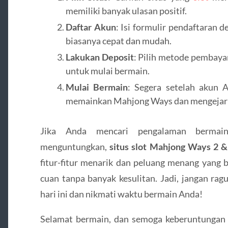
memiliki banyak ulasan positif.
Daftar Akun
: Isi formulir pendaftaran d
biasanya cepat dan mudah.
Lakukan Deposit
: Pilih metode pembaya
untuk mulai bermain.
Mulai Bermain
: Segera setelah akun A
memainkan Mahjong Ways dan mengejar
Jika Anda mencari pengalaman bermai
menguntungkan,
situs slot Mahjong Ways 2 &
fitur-fitur menarik dan peluang menang yang 
cuan tanpa banyak kesulitan. Jadi, jangan ra
hari ini dan nikmati waktu bermain Anda!
Selamat bermain, dan semoga keberuntungan s