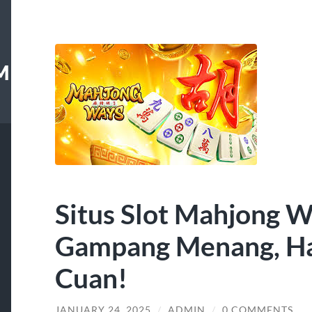
M.COM
Situs Slot Mahjong W
Gampang Menang, Ha
Cuan!
JANUARY 24, 2025
/
ADMIN
/
0 COMMENTS