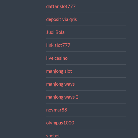
daftar slot777
deposit via qris
Judi Bola
link slot777
live casino
mahjong slot
mahjong ways
mahjong ways 2
neymar88
olympus1000
sbobet