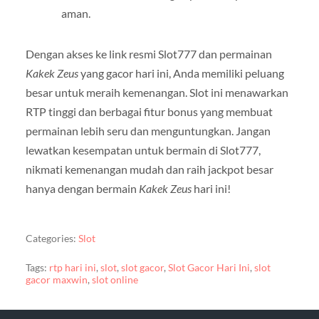
aman.
Dengan akses ke link resmi Slot777 dan permainan
Kakek Zeus
yang gacor hari ini, Anda memiliki peluang
besar untuk meraih kemenangan. Slot ini menawarkan
RTP tinggi dan berbagai fitur bonus yang membuat
permainan lebih seru dan menguntungkan. Jangan
lewatkan kesempatan untuk bermain di Slot777,
nikmati kemenangan mudah dan raih jackpot besar
hanya dengan bermain
Kakek Zeus
hari ini!
Categories:
Slot
Tags:
rtp hari ini
,
slot
,
slot gacor
,
Slot Gacor Hari Ini
,
slot
gacor maxwin
,
slot online