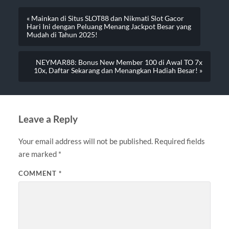
« Mainkan di Situs SLOT88 dan Nikmati Slot Gacor
Hari Ini dengan Peluang Menang Jackpot Besar yang
Mudah di Tahun 2025!
NEYMAR88: Bonus New Member 100 di Awal TO 7x
10x, Daftar Sekarang dan Menangkan Hadiah Besar! »
Leave a Reply
Your email address will not be published.
Required fields
are marked
*
COMMENT
*