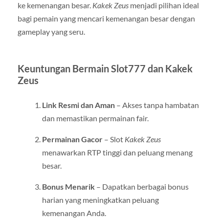
ke kemenangan besar.
Kakek Zeus
menjadi pilihan ideal
bagi pemain yang mencari kemenangan besar dengan
gameplay yang seru.
Keuntungan Bermain Slot777 dan Kakek
Zeus
Link Resmi dan Aman
– Akses tanpa hambatan
dan memastikan permainan fair.
Permainan Gacor
– Slot
Kakek Zeus
menawarkan RTP tinggi dan peluang menang
besar.
Bonus Menarik
– Dapatkan berbagai bonus
harian yang meningkatkan peluang
kemenangan Anda.