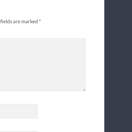
fields are marked
*