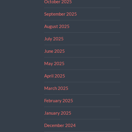
October 2025
September 2025
August 2025
July 2025
June 2025
May 2025
April 2025
March 2025
February 2025
January 2025
December 2024