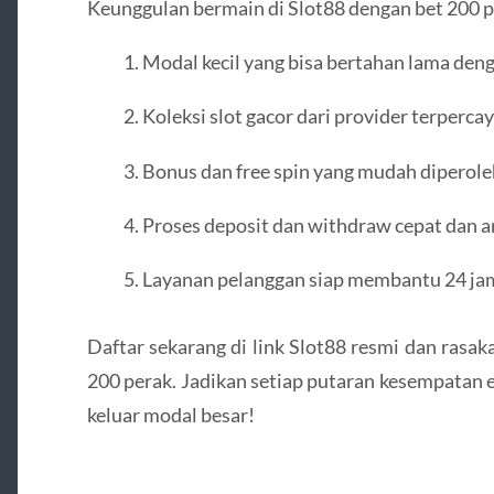
Keunggulan bermain di Slot88 dengan bet 200 p
Modal kecil yang bisa bertahan lama den
Koleksi slot gacor dari provider terperca
Bonus dan free spin yang mudah dipero
Proses deposit dan withdraw cepat dan 
Layanan pelanggan siap membantu 24 ja
Daftar sekarang di link Slot88 resmi dan rasak
200 perak. Jadikan setiap putaran kesempatan
keluar modal besar!