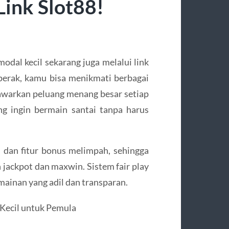
 Link Slot88!
odal kecil sekarang juga melalui link
perak, kamu bisa menikmati berbagai
awarkan peluang menang besar setiap
ng ingin bermain santai tanpa harus
dan fitur bonus melimpah, sehingga
jackpot dan maxwin. Sistem fair play
mainan yang adil dan transparan.
 Kecil untuk Pemula