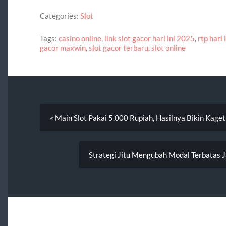
Categories:
Slot
Tags:
casino online
,
link slot gacor hari ini 2025
,
rtp hari 
gacor maxwin
,
slot gacor terbaru
,
slot online
« Main Slot Pakai 5.000 Rupiah, Hasilnya Bikin Kaget
Strategi Jitu Mengubah Modal Terbatas J