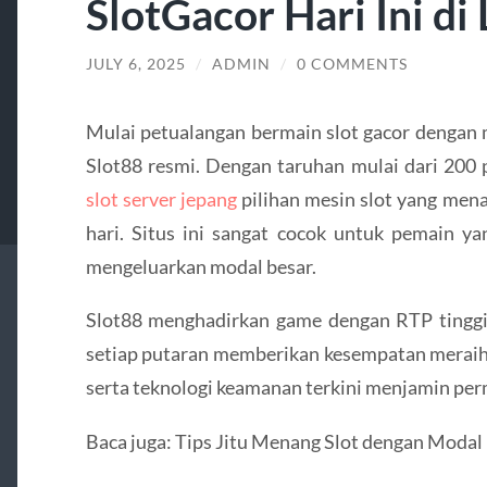
SlotGacor Hari Ini di
JULY 6, 2025
/
ADMIN
/
0 COMMENTS
Mulai petualangan bermain slot gacor dengan m
Slot88 resmi. Dengan taruhan mulai dari 200 
slot server jepang
pilihan mesin slot yang men
hari. Situs ini sangat cocok untuk pemain ya
mengeluarkan modal besar.
Slot88 menghadirkan game dengan RTP tinggi 
setiap putaran memberikan kesempatan meraih 
serta teknologi keamanan terkini menjamin per
Baca juga: Tips Jitu Menang Slot dengan Modal