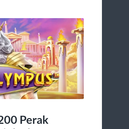
 200 Perak