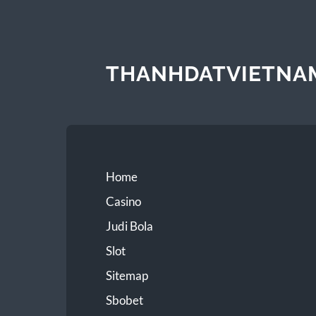
THANHDATVIETNA
Home
Casino
Judi Bola
Slot
Sitemap
Sbobet