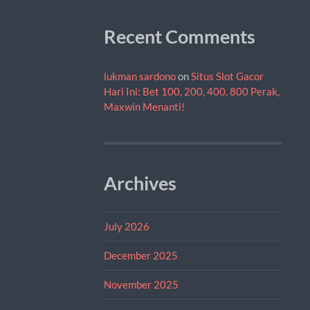
Recent Comments
lukman sardono
on
Situs Slot Gacor
Hari Ini: Bet 100, 200, 400, 800 Perak,
Maxwin Menanti!
Archives
July 2026
December 2025
November 2025