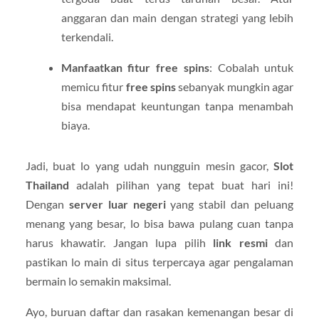
anggaran dan main dengan strategi yang lebih
terkendali.
Manfaatkan fitur free spins
: Cobalah untuk
memicu fitur
free spins
sebanyak mungkin agar
bisa mendapat keuntungan tanpa menambah
biaya.
Jadi, buat lo yang udah nungguin mesin gacor,
Slot
Thailand
adalah pilihan yang tepat buat hari ini!
Dengan
server luar negeri
yang stabil dan peluang
menang yang besar, lo bisa bawa pulang cuan tanpa
harus khawatir. Jangan lupa pilih
link resmi
dan
pastikan lo main di situs terpercaya agar pengalaman
bermain lo semakin maksimal.
Ayo, buruan daftar dan rasakan kemenangan besar di