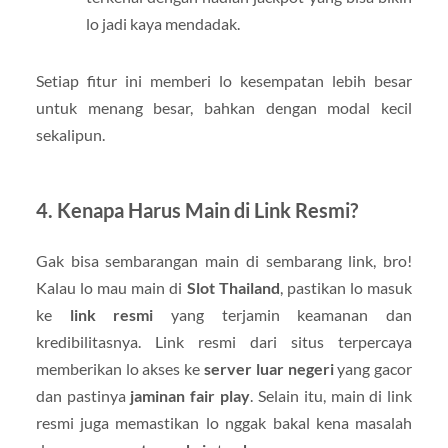
lo jadi kaya mendadak.
Setiap fitur ini memberi lo kesempatan lebih besar
untuk menang besar, bahkan dengan modal kecil
sekalipun.
4.
Kenapa Harus Main di Link Resmi?
Gak bisa sembarangan main di sembarang link, bro!
Kalau lo mau main di
Slot Thailand
, pastikan lo masuk
ke
link resmi
yang terjamin keamanan dan
kredibilitasnya. Link resmi dari situs terpercaya
memberikan lo akses ke
server luar negeri
yang gacor
dan pastinya
jaminan fair play
. Selain itu, main di link
resmi juga memastikan lo nggak bakal kena masalah