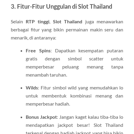
3.
Fitur-Fitur Unggulan di Slot Thailand
Selain
RTP tinggi
,
Slot Thailand
juga menawarkan
berbagai fitur yang bikin permainan makin seru dan
menarik, di antaranya:
Free Spins
: Dapatkan kesempatan putaran
gratis dengan simbol scatter untuk
memperbesar peluang menang tanpa
menambah taruhan.
Wilds
: Fitur simbol wild yang memudahkan lo
untuk membentuk kombinasi menang dan
memperbesar hadiah.
Bonus Jackpot
: Jangan kaget kalau tiba-tiba lo
mendapatkan jackpot besar! Slot Thailand
terkenal dengan hadiah jackpot yang bisa bikin