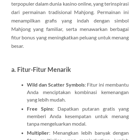
terpopuler dalam dunia kasino online, yang terinspirasi
dari permainan tradisional Mahjong. Permainan ini
menampilkan grafis yang indah dengan simbol
Mahjong yang familiar, serta menawarkan berbagai
fitur bonus yang meningkatkan peluang untuk menang
besar.
a.
Fitur-Fitur Menarik
Wild dan Scatter Symbols
: Fitur ini membantu
Anda menciptakan kombinasi kemenangan
yang lebih mudah.
Free Spins
: Dapatkan putaran gratis yang
memberi Anda kesempatan untuk menang
tanpa mengeluarkan modal.
Multiplier
: Menangkan lebih banyak dengan