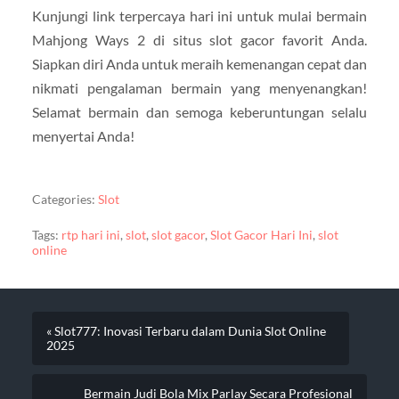
Kunjungi link terpercaya hari ini untuk mulai bermain
Mahjong Ways 2 di situs slot gacor favorit Anda.
Siapkan diri Anda untuk meraih kemenangan cepat dan
nikmati pengalaman bermain yang menyenangkan!
Selamat bermain dan semoga keberuntungan selalu
menyertai Anda!
Categories:
Slot
Tags:
rtp hari ini
,
slot
,
slot gacor
,
Slot Gacor Hari Ini
,
slot
online
« Slot777: Inovasi Terbaru dalam Dunia Slot Online
2025
Bermain Judi Bola Mix Parlay Secara Profesional