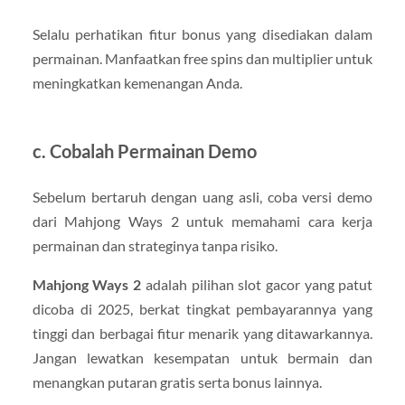
Selalu perhatikan fitur bonus yang disediakan dalam
permainan. Manfaatkan free spins dan multiplier untuk
meningkatkan kemenangan Anda.
c.
Cobalah Permainan Demo
Sebelum bertaruh dengan uang asli, coba versi demo
dari Mahjong Ways 2 untuk memahami cara kerja
permainan dan strateginya tanpa risiko.
Mahjong Ways 2
adalah pilihan slot gacor yang patut
dicoba di 2025, berkat tingkat pembayarannya yang
tinggi dan berbagai fitur menarik yang ditawarkannya.
Jangan lewatkan kesempatan untuk bermain dan
menangkan putaran gratis serta bonus lainnya.