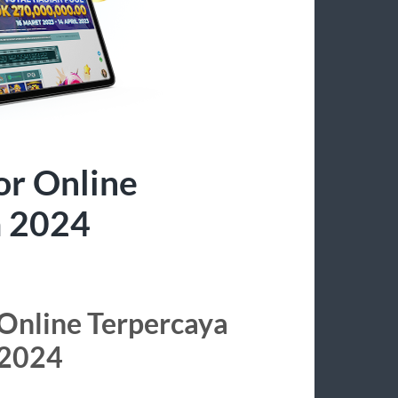
or Online
a 2024
 Online Terpercaya
 2024