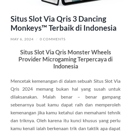
Situs Slot Via Qris 3 Dancing
Monkeys™ Terbaik di Indonesia
MAY 6, 2024
/
0 COMMENTS
Situs Slot Via Qris Monster Wheels
Provider Microgaming Terpercaya di
Indonesia
Mencetak kemenangan di dalam sebuah Situs Slot Via
Qris 2024 memang bukan hal yang susah untuk
dilaksanakan. Malah benar – benar gampang
sebenarnya buat kamu dapat raih dan memperoleh
kemenangan jika kamu ketahui dan memahami tehnik
dan triknya. Oleh karena itu kunci khusus yang perlu
kamu kenali ialah berkenaan trik dan taktik apa dapat