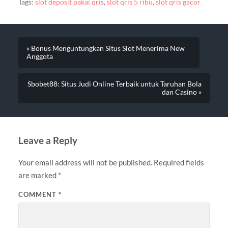
Tags:
slot deposit pakai qris
,
slot qris 5 ribu
,
slot qris gacor
« Bonus Menguntungkan Situs Slot Menerima New
Anggota
Sbobet88: Situs Judi Online Terbaik untuk Taruhan Bola
dan Casino »
Leave a Reply
Your email address will not be published.
Required fields
are marked
*
COMMENT
*