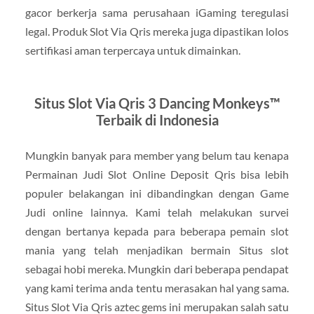
gacor berkerja sama perusahaan iGaming teregulasi
legal. Produk Slot Via Qris mereka juga dipastikan lolos
sertifikasi aman terpercaya untuk dimainkan.
Situs Slot Via Qris 3 Dancing Monkeys™
Terbaik di Indonesia
Mungkin banyak para member yang belum tau kenapa
Permainan Judi Slot Online Deposit Qris bisa lebih
populer belakangan ini dibandingkan dengan Game
Judi online lainnya. Kami telah melakukan survei
dengan bertanya kepada para beberapa pemain slot
mania yang telah menjadikan bermain Situs slot
sebagai hobi mereka. Mungkin dari beberapa pendapat
yang kami terima anda tentu merasakan hal yang sama.
Situs Slot Via Qris aztec gems ini merupakan salah satu