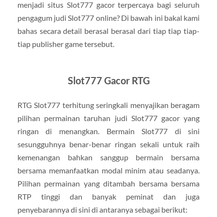
menjadi situs Slot777 gacor terpercaya bagi seluruh
pengagum judi Slot777 online? Di bawah ini bakal kami
bahas secara detail berasal berasal dari tiap tiap tiap-
tiap publisher game tersebut.
Slot777 Gacor RTG
RTG Slot777 terhitung seringkali menyajikan beragam
pilihan permainan taruhan judi Slot777 gacor yang
ringan di menangkan. Bermain Slot777 di sini
sesungguhnya benar-benar ringan sekali untuk raih
kemenangan bahkan sanggup bermain bersama
bersama memanfaatkan modal minim atau seadanya.
Pilihan permainan yang ditambah bersama bersama
RTP tinggi dan banyak peminat dan juga
penyebarannya di sini di antaranya sebagai berikut: