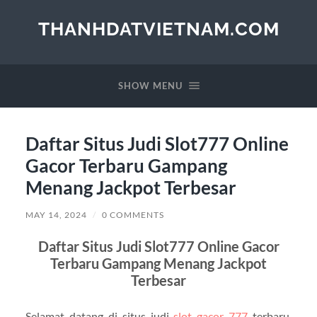
THANHDATVIETNAM.COM
SHOW MENU
Daftar Situs Judi Slot777 Online
Gacor Terbaru Gampang
Menang Jackpot Terbesar
MAY 14, 2024
/
0 COMMENTS
Daftar Situs Judi Slot777 Online Gacor
Terbaru Gampang Menang Jackpot
Terbesar
Selamat datang di situs judi
slot gacor 777
terbaru,