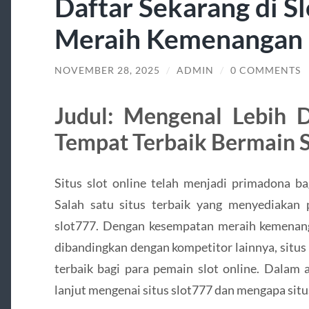
Daftar Sekarang di S
Meraih Kemenangan 
NOVEMBER 28, 2025
/
ADMIN
/
0 COMMENTS
Judul: Mengenal Lebih D
Tempat Terbaik Bermain S
Situs slot online telah menjadi primadona ba
Salah satu situs terbaik yang menyediakan p
slot777. Dengan kesempatan meraih kemenanga
dibandingkan dengan kompetitor lainnya, situs
terbaik bagi para pemain slot online. Dalam a
lanjut mengenai situs slot777 dan mengapa situs