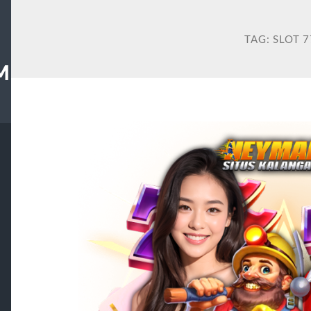
TAG:
SLOT 7
M.COM