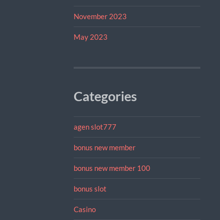
November 2023
May 2023
Categories
agen slot777
bonus new member
bonus new member 100
bonus slot
Casino