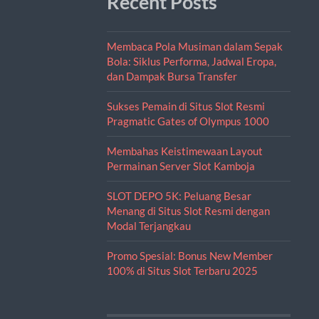
Recent Posts
Membaca Pola Musiman dalam Sepak
Bola: Siklus Performa, Jadwal Eropa,
dan Dampak Bursa Transfer
Sukses Pemain di Situs Slot Resmi
Pragmatic Gates of Olympus 1000
Membahas Keistimewaan Layout
Permainan Server Slot Kamboja
SLOT DEPO 5K: Peluang Besar
Menang di Situs Slot Resmi dengan
Modal Terjangkau
Promo Spesial: Bonus New Member
100% di Situs Slot Terbaru 2025