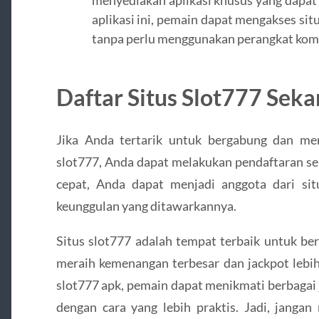
menyediakan aplikasi khusus yang dapat
aplikasi ini, pemain dapat mengakses sit
tanpa perlu menggunakan perangkat kom
Daftar Situs Slot777 Sek
Jika Anda tertarik untuk bergabung dan me
slot777, Anda dapat melakukan pendaftaran s
cepat, Anda dapat menjadi anggota dari si
keunggulan yang ditawarkannya.
Situs slot777 adalah tempat terbaik untuk be
meraih kemenangan terbesar dan jackpot lebi
slot777 apk, pemain dapat menikmati berbagai 
dengan cara yang lebih praktis. Jadi, janga