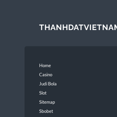
THANHDATVIETNA
Home
Casino
Judi Bola
Slot
Sitemap
Sbobet