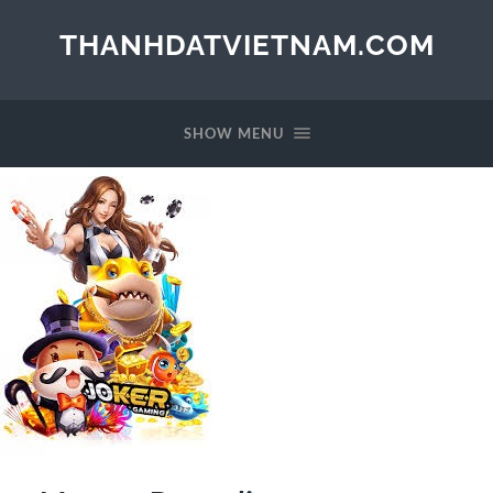
THANHDATVIETNAM.COM
SHOW MENU