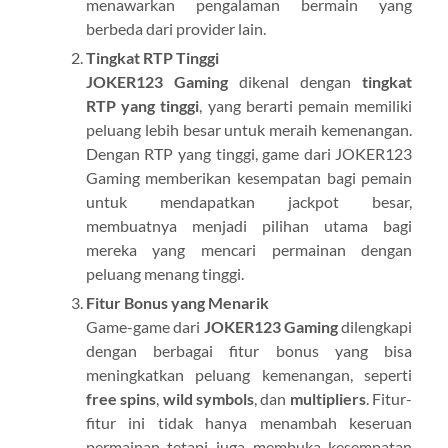
menawarkan pengalaman bermain yang
berbeda dari provider lain.
Tingkat RTP Tinggi
JOKER123 Gaming
dikenal dengan
tingkat
RTP yang tinggi
, yang berarti pemain memiliki
peluang lebih besar untuk meraih kemenangan.
Dengan RTP yang tinggi, game dari JOKER123
Gaming memberikan kesempatan bagi pemain
untuk mendapatkan jackpot besar,
membuatnya menjadi pilihan utama bagi
mereka yang mencari permainan dengan
peluang menang tinggi.
Fitur Bonus yang Menarik
Game-game dari
JOKER123 Gaming
dilengkapi
dengan berbagai fitur bonus yang bisa
meningkatkan peluang kemenangan, seperti
free spins
,
wild symbols
, dan
multipliers
. Fitur-
fitur ini tidak hanya menambah keseruan
permainan tetapi juga membuka kesempatan