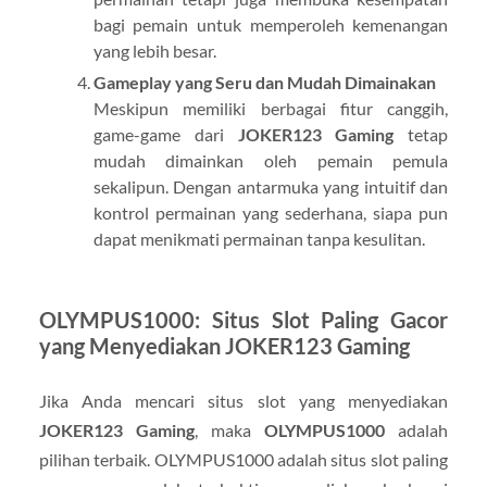
bagi pemain untuk memperoleh kemenangan
yang lebih besar.
Gameplay yang Seru dan Mudah Dimainakan
Meskipun memiliki berbagai fitur canggih,
game-game dari
JOKER123 Gaming
tetap
mudah dimainkan oleh pemain pemula
sekalipun. Dengan antarmuka yang intuitif dan
kontrol permainan yang sederhana, siapa pun
dapat menikmati permainan tanpa kesulitan.
OLYMPUS1000: Situs Slot Paling Gacor
yang Menyediakan JOKER123 Gaming
Jika Anda mencari situs slot yang menyediakan
JOKER123 Gaming
, maka
OLYMPUS1000
adalah
pilihan terbaik. OLYMPUS1000 adalah situs slot paling