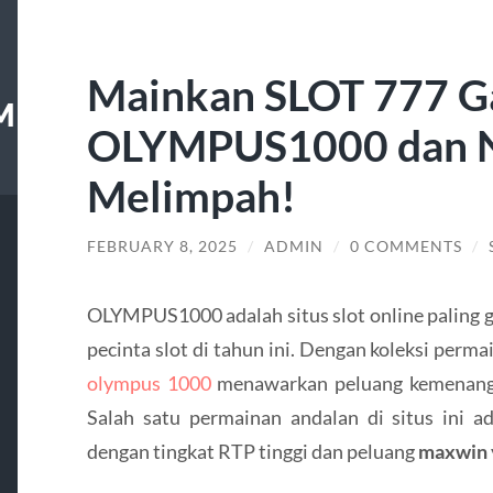
Mainkan SLOT 777 Ga
M.COM
OLYMPUS1000 dan N
Melimpah!
FEBRUARY 8, 2025
/
ADMIN
/
0 COMMENTS
/
OLYMPUS1000 adalah situs slot online paling g
pecinta slot di tahun ini. Dengan koleksi perma
olympus 1000
menawarkan peluang kemenangan
Salah satu permainan andalan di situs ini a
dengan tingkat RTP tinggi dan peluang
maxwin