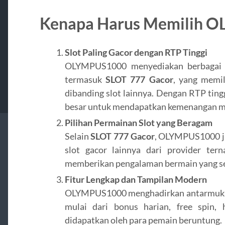
Kenapa Harus Memilih 
Slot Paling Gacor dengan RTP Tinggi
OLYMPUS1000 menyediakan berbagai p
termasuk
SLOT 777 Gacor
, yang memil
dibanding slot lainnya. Dengan RTP ting
besar untuk mendapatkan kemenangan m
Pilihan Permainan Slot yang Beragam
Selain
SLOT 777 Gacor
, OLYMPUS1000 j
slot gacor lainnya dari provider ter
memberikan pengalaman bermain yang s
Fitur Lengkap dan Tampilan Modern
OLYMPUS1000 menghadirkan antarmuka ya
mulai dari bonus harian, free spin, 
didapatkan oleh para pemain beruntung.