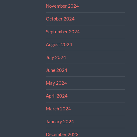
November 2024
October 2024
September 2024
August 2024
July 2024
June 2024
May 2024
April 2024
March 2024
January 2024
December 2023