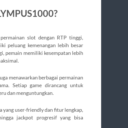
OLYMPUS1000?
ermainan slot dengan RTP tinggi,
iki peluang kemenangan lebih besar
gi, pemain memiliki kesempatan lebih
aksimal.
uga menawarkan berbagai permainan
nama. Setiap game dirancang untuk
eru dan menguntungkan.
ng user-friendly dan fitur lengkap,
hingga jackpot progresif yang bisa