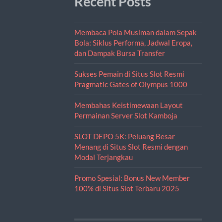
Recent Posts
Membaca Pola Musiman dalam Sepak
Bola: Siklus Performa, Jadwal Eropa,
dan Dampak Bursa Transfer
Sukses Pemain di Situs Slot Resmi
Pragmatic Gates of Olympus 1000
Membahas Keistimewaan Layout
Permainan Server Slot Kamboja
SLOT DEPO 5K: Peluang Besar
Menang di Situs Slot Resmi dengan
Modal Terjangkau
Promo Spesial: Bonus New Member
100% di Situs Slot Terbaru 2025