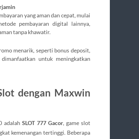
rjamin
mbayaran yang aman dan cepat, mulai
metode pembayaran digital lainnya,
aman tanpa khawatir.
o menarik, seperti bonus deposit,
a dimanfaatkan untuk meningkatkan
Slot dengan Maxwin
0 adalah
SLOT 777 Gacor
, game slot
ngkat kemenangan tertinggi. Beberapa