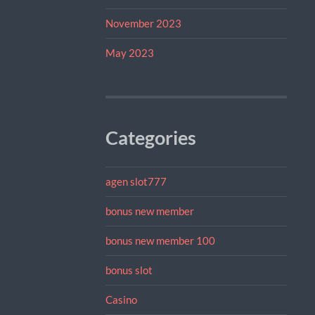
November 2023
May 2023
Categories
agen slot777
bonus new member
bonus new member 100
bonus slot
Casino