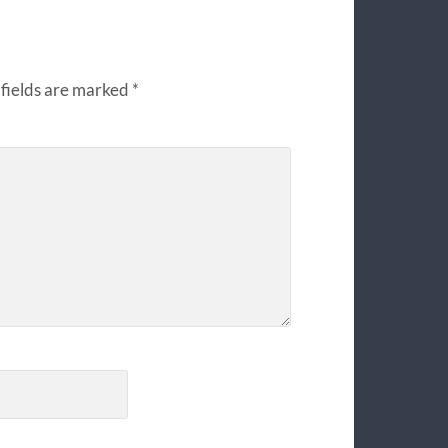
fields are marked
*