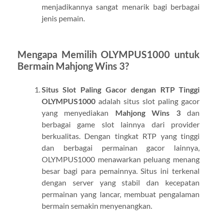
menjadikannya sangat menarik bagi berbagai
jenis pemain.
Mengapa Memilih OLYMPUS1000 untuk
Bermain Mahjong Wins 3?
Situs Slot Paling Gacor dengan RTP Tinggi
OLYMPUS1000
adalah situs slot paling gacor
yang menyediakan
Mahjong Wins 3
dan
berbagai game slot lainnya dari provider
berkualitas. Dengan tingkat RTP yang tinggi
dan berbagai permainan gacor lainnya,
OLYMPUS1000 menawarkan peluang menang
besar bagi para pemainnya. Situs ini terkenal
dengan server yang stabil dan kecepatan
permainan yang lancar, membuat pengalaman
bermain semakin menyenangkan.