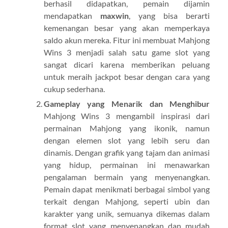
berhasil didapatkan, pemain dijamin
mendapatkan
maxwin
, yang bisa berarti
kemenangan besar yang akan memperkaya
saldo akun mereka. Fitur ini membuat Mahjong
Wins 3 menjadi salah satu game slot yang
sangat dicari karena memberikan peluang
untuk meraih jackpot besar dengan cara yang
cukup sederhana.
Gameplay yang Menarik dan Menghibur
Mahjong Wins 3 mengambil inspirasi dari
permainan Mahjong yang ikonik, namun
dengan elemen slot yang lebih seru dan
dinamis. Dengan grafik yang tajam dan animasi
yang hidup, permainan ini menawarkan
pengalaman bermain yang menyenangkan.
Pemain dapat menikmati berbagai simbol yang
terkait dengan Mahjong, seperti ubin dan
karakter yang unik, semuanya dikemas dalam
format slot yang menyenangkan dan mudah