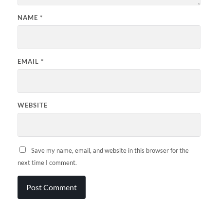
NAME
*
EMAIL
*
WEBSITE
Save my name, email, and website in this browser for the
next time I comment.