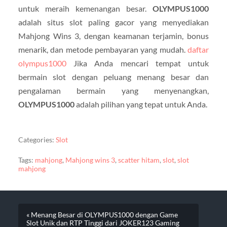
untuk meraih kemenangan besar.
OLYMPUS1000
adalah situs slot paling gacor yang menyediakan
Mahjong Wins 3, dengan keamanan terjamin, bonus
menarik, dan metode pembayaran yang mudah.
daftar
olympus1000
Jika Anda mencari tempat untuk
bermain slot dengan peluang menang besar dan
pengalaman bermain yang menyenangkan,
OLYMPUS1000
adalah pilihan yang tepat untuk Anda.
Categories:
Slot
Tags:
mahjong
,
Mahjong wins 3
,
scatter hitam
,
slot
,
slot
mahjong
« Menang Besar di OLYMPUS1000 dengan Game
Slot Unik dan RTP Tinggi dari JOKER123 Gaming