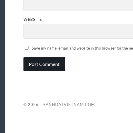
WEBSITE
Save my name, email, and website in this browser for the n
© 2026
THANHDATVIETNAM.COM