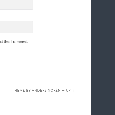
ext time I comment.
THEME BY
ANDERS NORÉN
—
UP ↑