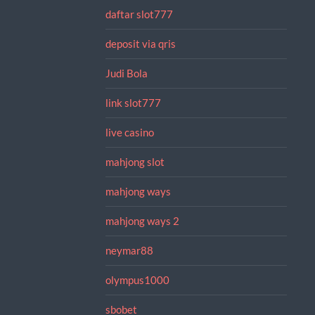
daftar slot777
deposit via qris
Judi Bola
link slot777
live casino
mahjong slot
mahjong ways
mahjong ways 2
neymar88
olympus1000
sbobet