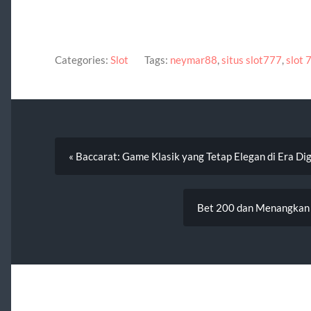
Categories:
Slot
Tags:
neymar88
,
situs slot777
,
slot 
« Baccarat: Game Klasik yang Tetap Elegan di Era Dig
Bet 200 dan Menangkan 