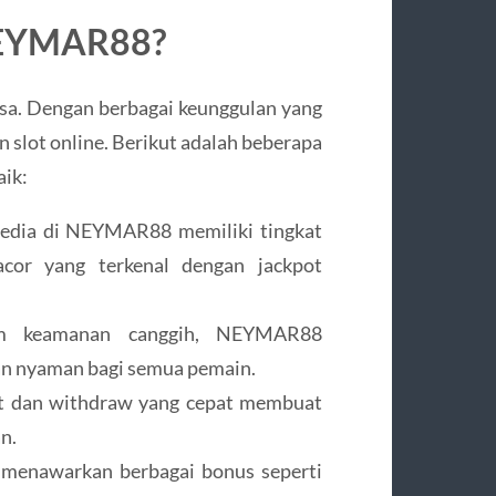
NEYMAR88?
sa. Dengan berbagai keunggulan yang
n slot online. Berikut adalah beberapa
ik:
edia di NEYMAR88 memiliki tingkat
cor yang terkenal dengan jackpot
 keamanan canggih, NEYMAR88
n nyaman bagi semua pemain.
t dan withdraw yang cepat membuat
n.
nawarkan berbagai bonus seperti