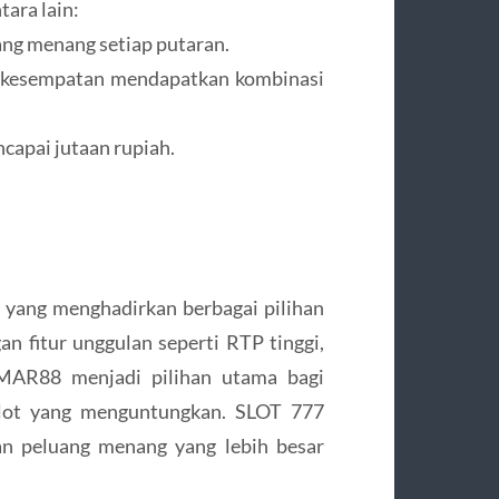
tara lain:
ng menang setiap putaran.
kesempatan mendapatkan kombinasi
capai jutaan rupiah.
yang menghadirkan berbagai pilihan
n fitur unggulan seperti RTP tinggi,
YMAR88 menjadi pilihan utama bagi
lot yang menguntungkan. SLOT 777
an peluang menang yang lebih besar