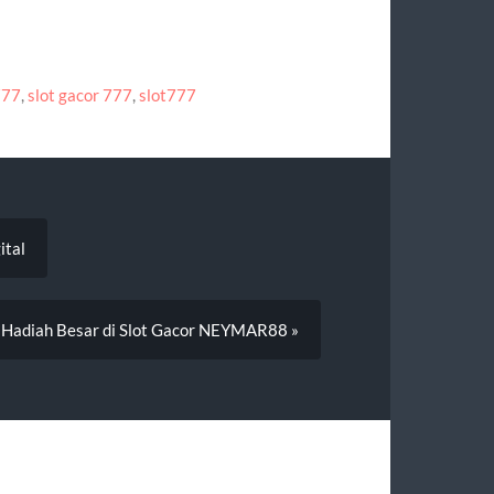
777
,
slot gacor 777
,
slot777
ital
Hadiah Besar di Slot Gacor NEYMAR88 »