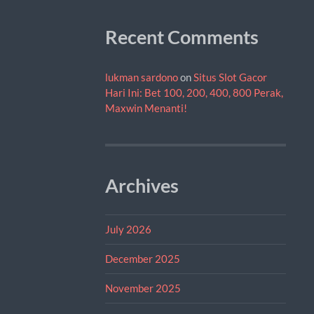
Recent Comments
lukman sardono
on
Situs Slot Gacor
Hari Ini: Bet 100, 200, 400, 800 Perak,
Maxwin Menanti!
Archives
July 2026
December 2025
November 2025