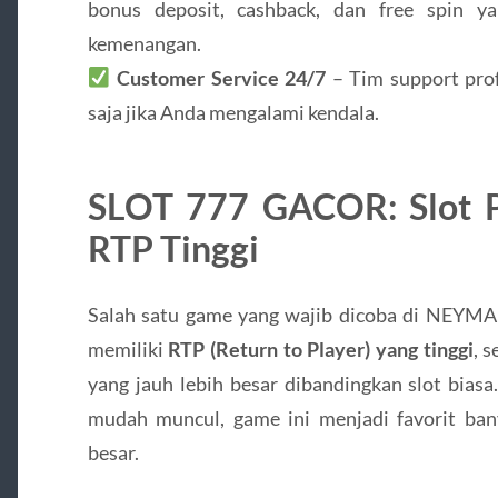
bonus deposit, cashback, dan free spin y
kemenangan.
Customer Service 24/7
– Tim support prof
saja jika Anda mengalami kendala.
SLOT 777 GACOR: Slot P
RTP Tinggi
Salah satu game yang wajib dicoba di NEYM
memiliki
RTP (Return to Player) yang tinggi
, 
yang jauh lebih besar dibandingkan slot bias
mudah muncul, game ini menjadi favorit ba
besar.