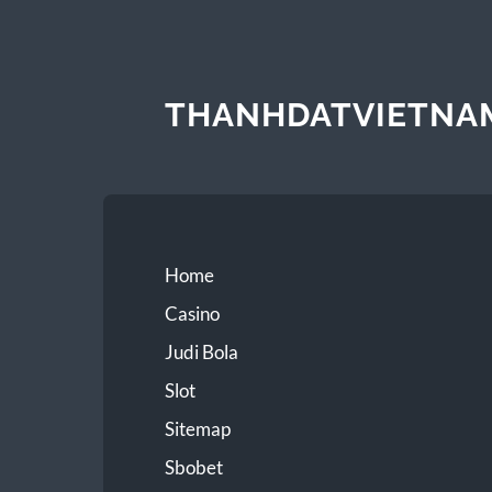
THANHDATVIETNA
Home
Casino
Judi Bola
Slot
Sitemap
Sbobet