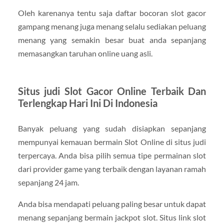
Oleh karenanya tentu saja daftar bocoran slot gacor
gampang menang juga menang selalu sediakan peluang
menang yang semakin besar buat anda sepanjang
memasangkan taruhan online uang asli.
Situs judi Slot Gacor Online Terbaik Dan
Terlengkap Hari Ini Di Indonesia
Banyak peluang yang sudah disiapkan sepanjang
mempunyai kemauan bermain Slot Online di situs judi
terpercaya. Anda bisa pilih semua tipe permainan slot
dari provider game yang terbaik dengan layanan ramah
sepanjang 24 jam.
Anda bisa mendapati peluang paling besar untuk dapat
menang sepanjang bermain jackpot slot. Situs link slot