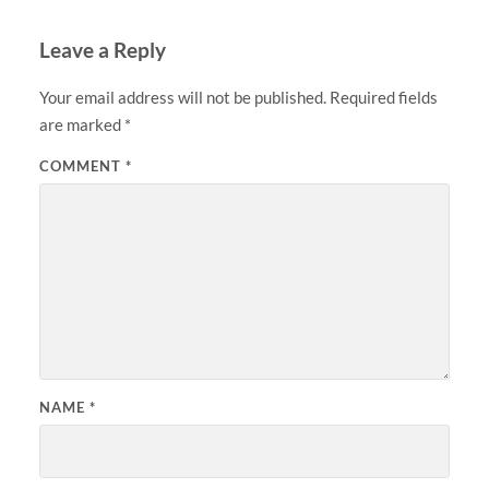
Leave a Reply
Your email address will not be published.
Required fields
are marked
*
COMMENT
*
NAME
*