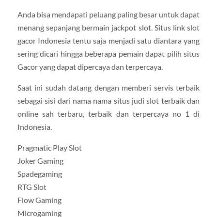
Anda bisa mendapati peluang paling besar untuk dapat
menang sepanjang bermain jackpot slot. Situs link slot
gacor Indonesia tentu saja menjadi satu diantara yang
sering dicari hingga beberapa pemain dapat pilih situs
Gacor yang dapat dipercaya dan terpercaya.
Saat ini sudah datang dengan memberi servis terbaik
sebagai sisi dari nama nama situs judi slot terbaik dan
online sah terbaru, terbaik dan terpercaya no 1 di
Indonesia.
Pragmatic Play Slot
Joker Gaming
Spadegaming
RTG Slot
Flow Gaming
Microgaming