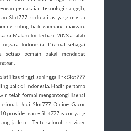
engan pemakaian teknologi canggih,
nan Slot777 berkualitas yang masuk
Gaming paling baik gampang maxwin.
 Gacor Malam Ini Terbaru 2023 adalah
 negara Indonesia. Dikenal sebagai
a setiap pemain bakal mendapat
ngkan.
atilitas tinggi, sehingga link Slot777
ling baik di Indonesia. Hadir pertama
in telah formal mengantongi lisensi
asional. Judi Slot777 Online Gacor
10 provider game Slot777 gacor yang
ng jackpot, Tentu seluruh provider