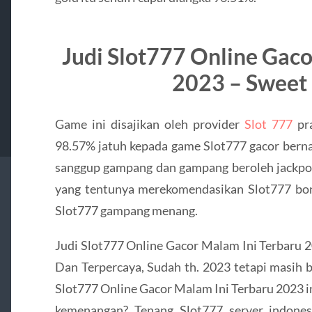
Judi Slot777 Online Gaco
2023 – Sweet
Game ini disajikan oleh provider
Slot 777
pra
98.57% jatuh kepada game Slot777 gacor bern
sanggup gampang dan gampang beroleh jackpot
yang tentunya merekomendasikan Slot777 bo
Slot777 gampang menang.
Judi Slot777 Online Gacor Malam Ini Terbaru
Dan Terpercaya, Sudah th. 2023 tetapi masih 
Slot777 Online Gacor Malam Ini Terbaru 2023 
kemenangan? Tenang Slot777 server indones