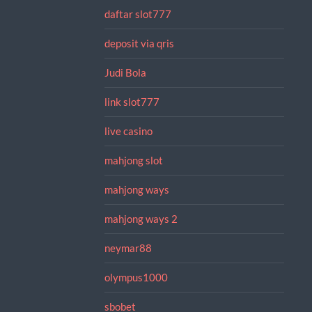
daftar slot777
deposit via qris
Judi Bola
link slot777
live casino
mahjong slot
mahjong ways
mahjong ways 2
neymar88
olympus1000
sbobet