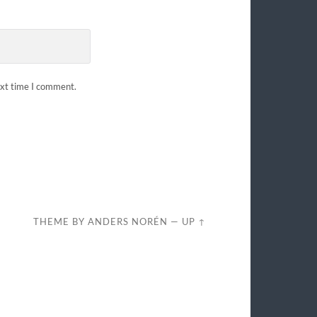
ext time I comment.
THEME BY
ANDERS NORÉN
—
UP ↑