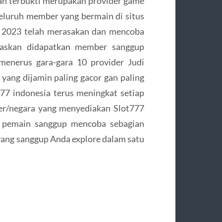
a dan terbukti merupakan provider game
 seluruh member yang bermain di situs
u 2023 telah merasakan dan mencoba
uaskan didapatkan member sanggup
menerus gara-gara 10 provider Judi
yang dijamin paling gacor gan paling
7 indonesia terus meningkat setiap
ver/negara yang menyediakan Slot777
u pemain sanggup mencoba sebagian
 yang sanggup Anda explore dalam satu