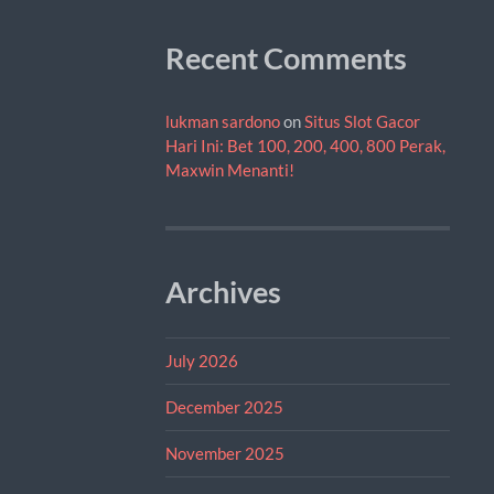
Recent Comments
lukman sardono
on
Situs Slot Gacor
Hari Ini: Bet 100, 200, 400, 800 Perak,
Maxwin Menanti!
Archives
July 2026
December 2025
November 2025