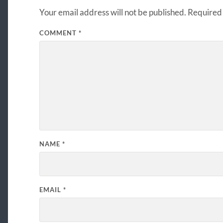
Your email address will not be published.
Required 
COMMENT
*
NAME
*
EMAIL
*