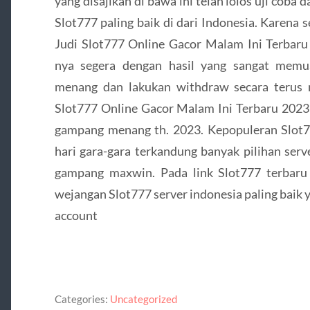
yang disajikan di bawa ini telah lolos uji cob
Slot777 paling baik di dari Indonesia. Karena
Judi Slot777 Online Gacor Malam Ini Terbar
nya segera dengan hasil yang sangat mem
menang dan lakukan withdraw secara terus 
Slot777 Online Gacor Malam Ini Terbaru 2023 
gampang menang th. 2023. Kepopuleran Slot77
hari gara-gara terkandung banyak pilihan ser
gampang maxwin. Pada link Slot777 terbar
wejangan Slot777 server indonesia paling baik
account
Categories:
Uncategorized