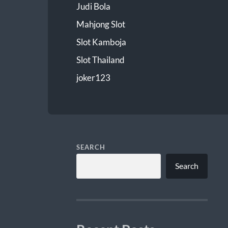
Judi Bola
Mahjong Slot
Slot Kamboja
Slot Thailand
joker123
SEARCH
Search