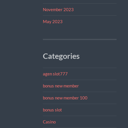
November 2023
May 2023
Categories
agen slot777
bonus new member
bonus new member 100
bonus slot
Casino