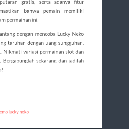
utaran gratis, serta adanya fitur
mastikan bahwa pemain memiliki
am permainan ini.
antang dengan mencoba Lucky Neko
ng taruhan dengan uang sungguhan,
. Nikmati variasi permainan slot dan
. Bergabunglah sekarang dan jadilah
o!
demo lucky neko