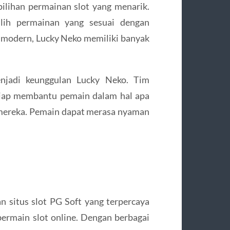
ilihan permainan slot yang menarik.
ih permainan yang sesuai dengan
a modern, Lucky Neko memiliki banyak
enjadi keunggulan Lucky Neko. Tim
siap membantu pemain dalam hal apa
 mereka. Pemain dapat merasa nyaman
 situs slot PG Soft yang terpercaya
rmain slot online. Dengan berbagai