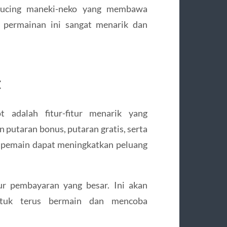
kucing maneki-neko yang membawa
s permainan ini sangat menarik dan
t
 adalah fitur-fitur menarik yang
 putaran bonus, putaran gratis, serta
ni, pemain dapat meningkatkan peluang
ur pembayaran yang besar. Ini akan
ntuk terus bermain dan mencoba