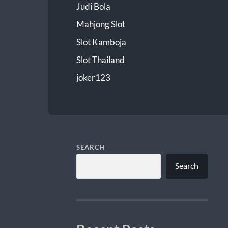
Judi Bola
Mahjong Slot
Slot Kamboja
Slot Thailand
joker123
SEARCH
Search