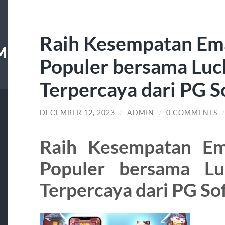
Raih Kesempatan Ema
M.COM
Populer bersama Luc
Terpercaya dari PG S
DECEMBER 12, 2023
/
ADMIN
/
0 COMMENTS
Raih Kesempatan Em
Populer bersama Lu
Terpercaya dari PG So