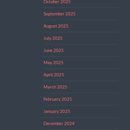
October 2025
September 2025
August 2025
July 2025
June 2025
May 2025
April 2025
March 2025
February 2025
January 2025
December 2024