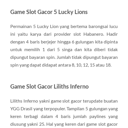
Game Slot Gacor 5 Lucky Lions
Permainan 5 Lucky Lion yang bertema barongsai lucu
ini yaitu karya dari provider slot Habanero. Hadir
dengan 4 baris berjejer hingga 6 gulungan kita dipinta
untuk memilih 1 dari 5 singa dan kita diberi tidak
dipungut bayaran spin. Jumlah tidak dipungut bayaran
spin yang dapat didapat antara 8, 10, 12, 15 atau 18.
Game Slot Gacor Liliths Inferno
Liliths Inferno yakni game slot gacor terupdate buatan
YGG Drasil yang terpopuler. Tampilan 5 gulungan yang
keren terbagi dalam 4 baris jumlah paylines yang
diusung yakni 25. Hal yang keren dari game slot gacor