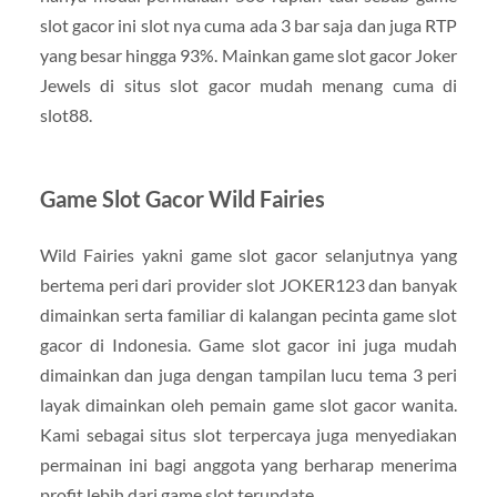
slot gacor ini slot nya cuma ada 3 bar saja dan juga RTP
yang besar hingga 93%. Mainkan game slot gacor Joker
Jewels di situs slot gacor mudah menang cuma di
slot88.
Game Slot Gacor Wild Fairies
Wild Fairies yakni game slot gacor selanjutnya yang
bertema peri dari provider slot JOKER123 dan banyak
dimainkan serta familiar di kalangan pecinta game slot
gacor di Indonesia. Game slot gacor ini juga mudah
dimainkan dan juga dengan tampilan lucu tema 3 peri
layak dimainkan oleh pemain game slot gacor wanita.
Kami sebagai situs slot terpercaya juga menyediakan
permainan ini bagi anggota yang berharap menerima
profit lebih dari game slot terupdate.