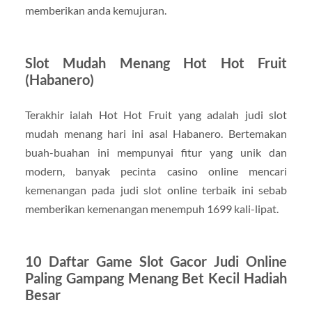
memberikan anda kemujuran.
Slot Mudah Menang Hot Hot Fruit
(Habanero)
Terakhir ialah Hot Hot Fruit yang adalah judi slot
mudah menang hari ini asal Habanero. Bertemakan
buah-buahan ini mempunyai fitur yang unik dan
modern, banyak pecinta casino online mencari
kemenangan pada judi slot online terbaik ini sebab
memberikan kemenangan menempuh 1699 kali-lipat.
10 Daftar Game Slot Gacor Judi Online
Paling Gampang Menang Bet Kecil Hadiah
Besar