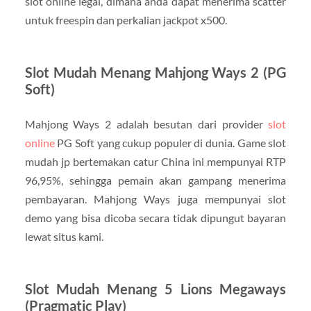
slot online legal, dimana anda dapat menerima scatter
untuk freespin dan perkalian jackpot x500.
Slot Mudah Menang Mahjong Ways 2 (PG
Soft)
Mahjong Ways 2 adalah besutan dari provider
slot
online
PG Soft yang cukup populer di dunia. Game slot
mudah jp bertemakan catur China ini mempunyai RTP
96,95%, sehingga pemain akan gampang menerima
pembayaran. Mahjong Ways juga mempunyai slot
demo yang bisa dicoba secara tidak dipungut bayaran
lewat situs kami.
Slot Mudah Menang 5 Lions Megaways
(Pragmatic Play)