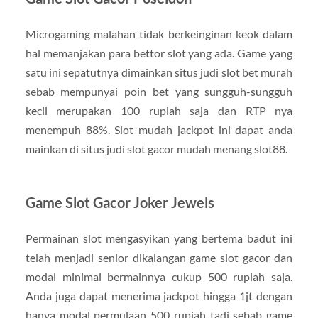
Microgaming malahan tidak berkeinginan keok dalam
hal memanjakan para bettor slot yang ada. Game yang
satu ini sepatutnya dimainkan situs judi slot bet murah
sebab mempunyai poin bet yang sungguh-sungguh
kecil merupakan 100 rupiah saja dan RTP nya
menempuh 88%. Slot mudah jackpot ini dapat anda
mainkan di situs judi slot gacor mudah menang slot88.
Game Slot Gacor Joker Jewels
Permainan slot mengasyikan yang bertema badut ini
telah menjadi senior dikalangan game slot gacor dan
modal minimal bermainnya cukup 500 rupiah saja.
Anda juga dapat menerima jackpot hingga 1jt dengan
hanya modal permulaan 500 rupiah tadi sebab game