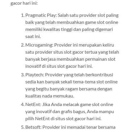
gacor hari ini:
Pragmatic Play: Salah satu provider slot paling
baik yang telah membuahkan game slot online
memiliki kwalitas tinggi dan paling digemari
saat ini.
Microgaming: Provider ini merupakan keliru
satu provider situs slot gacor tertua yang telah
banyak berjasa membuahkan permainan slot
inovatif di situs slot gacor hari ini.
Playtech: Provider yang telah berkontribusi
sedia kan banyak sekali tema-tema slot online
yang begitu banyak ragam bersama dengan
kualitas nada memukau.
NetEnt: Jika Anda melacak game slot online
yang inovatif dan grafis bagus, Anda mampu
pilih NetEnt di situs slot gacor hari ini.
Betsoft: Provider ini memadai tenar bersama