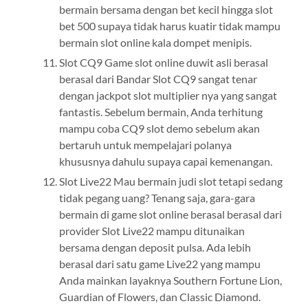
bermain bersama dengan bet kecil hingga slot
bet 500 supaya tidak harus kuatir tidak mampu
bermain slot online kala dompet menipis.
Slot CQ9 Game slot online duwit asli berasal
berasal dari Bandar Slot CQ9 sangat tenar
dengan jackpot slot multiplier nya yang sangat
fantastis. Sebelum bermain, Anda terhitung
mampu coba CQ9 slot demo sebelum akan
bertaruh untuk mempelajari polanya
khususnya dahulu supaya capai kemenangan.
Slot Live22 Mau bermain judi slot tetapi sedang
tidak pegang uang? Tenang saja, gara-gara
bermain di game slot online berasal berasal dari
provider Slot Live22 mampu ditunaikan
bersama dengan deposit pulsa. Ada lebih
berasal dari satu game Live22 yang mampu
Anda mainkan layaknya Southern Fortune Lion,
Guardian of Flowers, dan Classic Diamond.