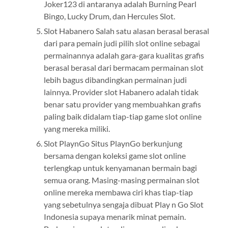
Joker123 di antaranya adalah Burning Pearl
Bingo, Lucky Drum, dan Hercules Slot.
Slot Habanero Salah satu alasan berasal berasal
dari para pemain judi pilih slot online sebagai
permainannya adalah gara-gara kualitas grafis
berasal berasal dari bermacam permainan slot
lebih bagus dibandingkan permainan judi
lainnya. Provider slot Habanero adalah tidak
benar satu provider yang membuahkan grafis
paling baik didalam tiap-tiap game slot online
yang mereka miliki.
Slot PlaynGo Situs PlaynGo berkunjung
bersama dengan koleksi game slot online
terlengkap untuk kenyamanan bermain bagi
semua orang. Masing-masing permainan slot
online mereka membawa ciri khas tiap-tiap
yang sebetulnya sengaja dibuat Play n Go Slot
Indonesia supaya menarik minat pemain.