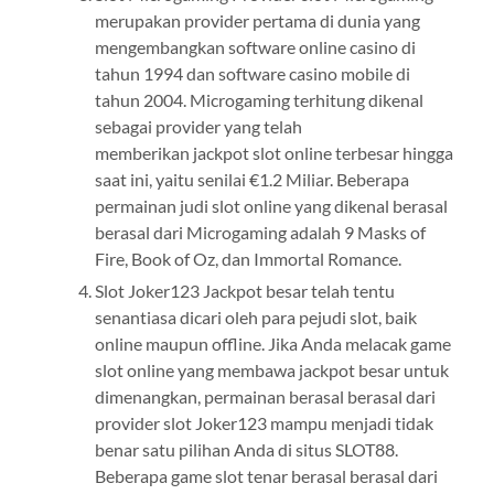
merupakan provider pertama di dunia yang
mengembangkan software online casino di
tahun 1994 dan software casino mobile di
tahun 2004. Microgaming terhitung dikenal
sebagai provider yang telah
memberikan jackpot slot online terbesar hingga
saat ini, yaitu senilai €1.2 Miliar. Beberapa
permainan judi slot online yang dikenal berasal
berasal dari Microgaming adalah 9 Masks of
Fire, Book of Oz, dan Immortal Romance.
Slot Joker123 Jackpot besar telah tentu
senantiasa dicari oleh para pejudi slot, baik
online maupun offline. Jika Anda melacak game
slot online yang membawa jackpot besar untuk
dimenangkan, permainan berasal berasal dari
provider slot Joker123 mampu menjadi tidak
benar satu pilihan Anda di situs SLOT88.
Beberapa game slot tenar berasal berasal dari