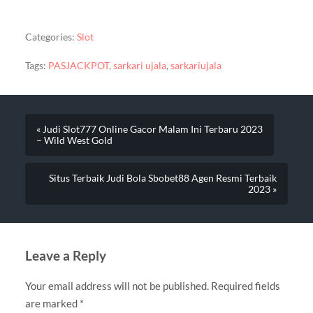
Categories:
Slot
Tags:
PASJACKPOT
,
sarkari ujala
,
sarkariujala
« Judi Slot777 Online Gacor Malam Ini Terbaru 2023
– Wild West Gold
Situs Terbaik Judi Bola Sbobet88 Agen Resmi Terbaik
2023 »
Leave a Reply
Your email address will not be published.
Required fields
are marked
*