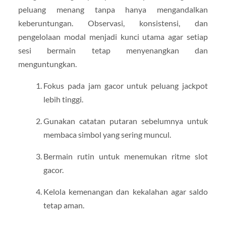
peluang menang tanpa hanya mengandalkan
keberuntungan. Observasi, konsistensi, dan
pengelolaan modal menjadi kunci utama agar setiap
sesi bermain tetap menyenangkan dan
menguntungkan.
Fokus pada jam gacor untuk peluang jackpot
lebih tinggi.
Gunakan catatan putaran sebelumnya untuk
membaca simbol yang sering muncul.
Bermain rutin untuk menemukan ritme slot
gacor.
Kelola kemenangan dan kekalahan agar saldo
tetap aman.