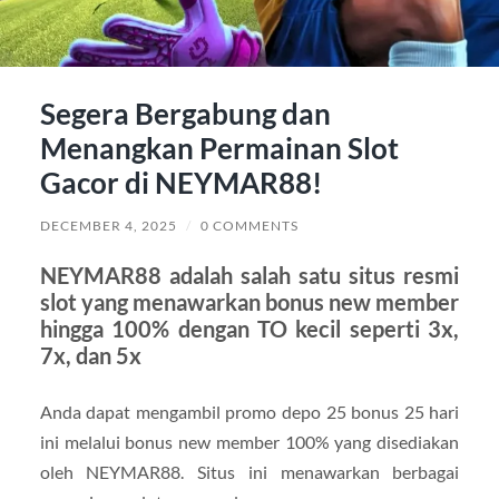
Segera Bergabung dan
Menangkan Permainan Slot
Gacor di NEYMAR88!
DECEMBER 4, 2025
/
0 COMMENTS
NEYMAR88 adalah salah satu situs resmi
slot yang menawarkan bonus new member
hingga 100% dengan TO kecil seperti 3x,
7x, dan 5x
Anda dapat mengambil promo depo 25 bonus 25 hari
ini melalui bonus new member 100% yang disediakan
oleh NEYMAR88. Situs ini menawarkan berbagai