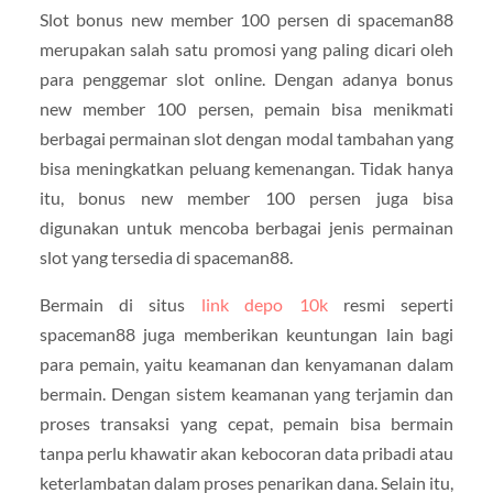
Slot bonus new member 100 persen di spaceman88
merupakan salah satu promosi yang paling dicari oleh
para penggemar slot online. Dengan adanya bonus
new member 100 persen, pemain bisa menikmati
berbagai permainan slot dengan modal tambahan yang
bisa meningkatkan peluang kemenangan. Tidak hanya
itu, bonus new member 100 persen juga bisa
digunakan untuk mencoba berbagai jenis permainan
slot yang tersedia di spaceman88.
Bermain di situs
link depo 10k
resmi seperti
spaceman88 juga memberikan keuntungan lain bagi
para pemain, yaitu keamanan dan kenyamanan dalam
bermain. Dengan sistem keamanan yang terjamin dan
proses transaksi yang cepat, pemain bisa bermain
tanpa perlu khawatir akan kebocoran data pribadi atau
keterlambatan dalam proses penarikan dana. Selain itu,