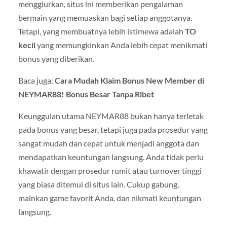
menggiurkan, situs ini memberikan pengalaman
bermain yang memuaskan bagi setiap anggotanya.
Tetapi, yang membuatnya lebih istimewa adalah
TO
kecil
yang memungkinkan Anda lebih cepat menikmati
bonus yang diberikan.
Baca juga:
Cara Mudah Klaim Bonus New Member di
NEYMAR88! Bonus Besar Tanpa Ribet
Keunggulan utama NEYMAR88 bukan hanya terletak
pada bonus yang besar, tetapi juga pada prosedur yang
sangat mudah dan cepat untuk menjadi anggota dan
mendapatkan keuntungan langsung. Anda tidak perlu
khawatir dengan prosedur rumit atau turnover tinggi
yang biasa ditemui di situs lain. Cukup gabung,
mainkan game favorit Anda, dan nikmati keuntungan
langsung.