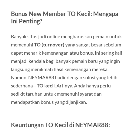
Bonus New Member TO Kecil: Mengapa
Ini Penting?
Banyak situs judi online mengharuskan pemain untuk
memenuhi
TO (turnover)
yang sangat besar sebelum
dapat menarik kemenangan atau bonus. Ini sering kali
menjadi kendala bagi banyak pemain baru yang ingin
langsung menikmati hasil kemenangan mereka.
Namun, NEYMAR88 hadir dengan solusi yang lebih
sederhana—
TO kecil
. Artinya, Anda hanya perlu
sedikit taruhan untuk memenuhi syarat dan
mendapatkan bonus yang dijanjikan.
Keuntungan TO Kecil di NEYMAR88: