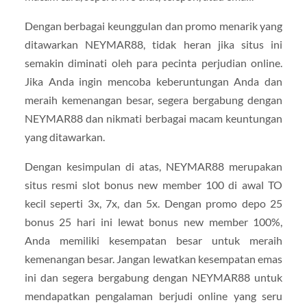
Dengan berbagai keunggulan dan promo menarik yang
ditawarkan NEYMAR88, tidak heran jika situs ini
semakin diminati oleh para pecinta perjudian online.
Jika Anda ingin mencoba keberuntungan Anda dan
meraih kemenangan besar, segera bergabung dengan
NEYMAR88 dan nikmati berbagai macam keuntungan
yang ditawarkan.
Dengan kesimpulan di atas, NEYMAR88 merupakan
situs resmi slot bonus new member 100 di awal TO
kecil seperti 3x, 7x, dan 5x. Dengan promo depo 25
bonus 25 hari ini lewat bonus new member 100%,
Anda memiliki kesempatan besar untuk meraih
kemenangan besar. Jangan lewatkan kesempatan emas
ini dan segera bergabung dengan NEYMAR88 untuk
mendapatkan pengalaman berjudi online yang seru