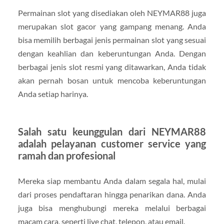
Permainan slot yang disediakan oleh NEYMAR88 juga
merupakan slot gacor yang gampang menang. Anda
bisa memilih berbagai jenis permainan slot yang sesuai
dengan keahlian dan keberuntungan Anda. Dengan
berbagai jenis slot resmi yang ditawarkan, Anda tidak
akan pernah bosan untuk mencoba keberuntungan
Anda setiap harinya.
Salah satu keunggulan dari NEYMAR88
adalah pelayanan customer service yang
ramah dan profesional
Mereka siap membantu Anda dalam segala hal, mulai
dari proses pendaftaran hingga penarikan dana. Anda
juga bisa menghubungi mereka melalui berbagai
macam cara, seperti live chat, telepon, atau email.