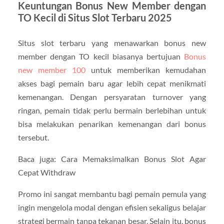
Keuntungan Bonus New Member dengan
TO Kecil di Situs Slot Terbaru 2025
Situs slot terbaru yang menawarkan bonus new
member dengan TO kecil biasanya bertujuan
Bonus
new member 100
untuk memberikan kemudahan
akses bagi pemain baru agar lebih cepat menikmati
kemenangan. Dengan persyaratan turnover yang
ringan, pemain tidak perlu bermain berlebihan untuk
bisa melakukan penarikan kemenangan dari bonus
tersebut.
Baca juga: Cara Memaksimalkan Bonus Slot Agar
Cepat Withdraw
Promo ini sangat membantu bagi pemain pemula yang
ingin mengelola modal dengan efisien sekaligus belajar
strategi bermain tanpa tekanan besar. Selain itu, bonus