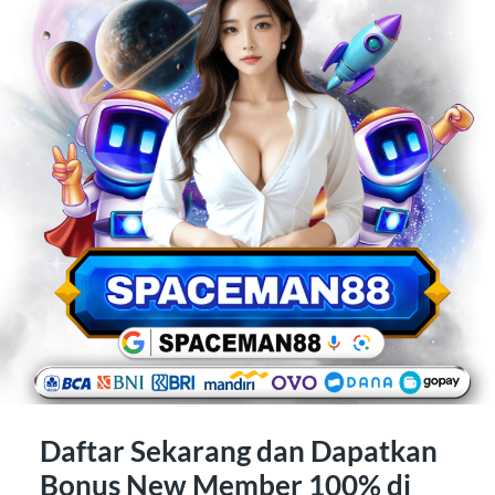
Daftar Sekarang dan Dapatkan
Bonus New Member 100% di