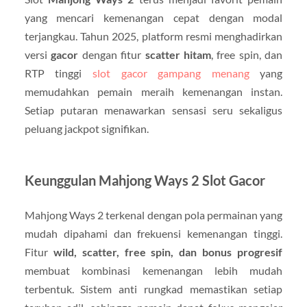
yang mencari kemenangan cepat dengan modal
terjangkau. Tahun 2025, platform resmi menghadirkan
versi
gacor
dengan fitur
scatter hitam
, free spin, dan
RTP tinggi
slot gacor gampang menang
yang
memudahkan pemain meraih kemenangan instan.
Setiap putaran menawarkan sensasi seru sekaligus
peluang jackpot signifikan.
Keunggulan Mahjong Ways 2 Slot Gacor
Mahjong Ways 2 terkenal dengan pola permainan yang
mudah dipahami dan frekuensi kemenangan tinggi.
Fitur
wild, scatter, free spin, dan bonus progresif
membuat kombinasi kemenangan lebih mudah
terbentuk. Sistem anti rungkad memastikan setiap