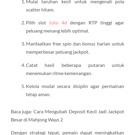
Mulai taruhan kecil untuk mengenali pola
scatter hitam.
Pilih slot
toto 4d
dengan RTP tinggi agar
peluang menang lebih optimal.
Manfaatkan free spin dan bonus harian untuk
memperbesar peluang jackpot.
Catat hasil beberapa putaran untuk
menemukan ritme kemenangan.
Kelola modal secara disiplin agar permainan
tetap aman.
Baca juga: Cara Mengubah Deposit Kecil Jadi Jackpot
Besar di Mahjong Ways 2
Dengan strategi tepat, pemain dapat meningkatkan