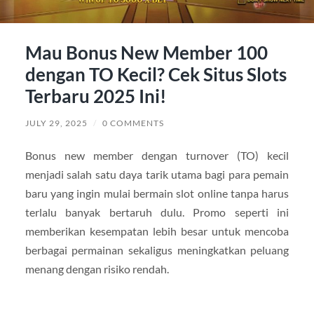
Mau Bonus New Member 100
dengan TO Kecil? Cek Situs Slots
Terbaru 2025 Ini!
JULY 29, 2025
/
0 COMMENTS
Bonus new member dengan turnover (TO) kecil
menjadi salah satu daya tarik utama bagi para pemain
baru yang ingin mulai bermain slot online tanpa harus
terlalu banyak bertaruh dulu. Promo seperti ini
memberikan kesempatan lebih besar untuk mencoba
berbagai permainan sekaligus meningkatkan peluang
menang dengan risiko rendah.