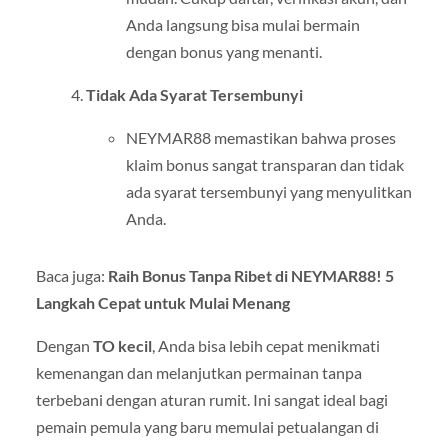
Anda langsung bisa mulai bermain
dengan bonus yang menanti.
Tidak Ada Syarat Tersembunyi
NEYMAR88 memastikan bahwa proses
klaim bonus sangat transparan dan tidak
ada syarat tersembunyi yang menyulitkan
Anda.
Baca juga:
Raih Bonus Tanpa Ribet di NEYMAR88! 5
Langkah Cepat untuk Mulai Menang
Dengan
TO kecil
, Anda bisa lebih cepat menikmati
kemenangan dan melanjutkan permainan tanpa
terbebani dengan aturan rumit. Ini sangat ideal bagi
pemain pemula yang baru memulai petualangan di