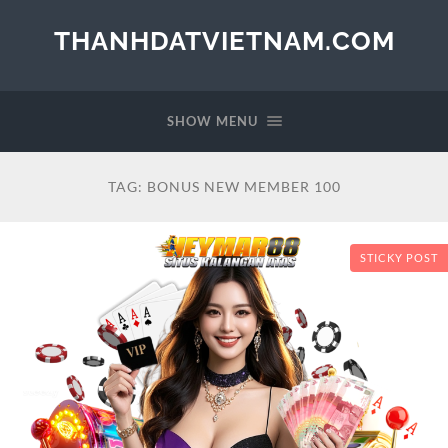
THANHDATVIETNAM.COM
SHOW MENU
TAG:
BONUS NEW MEMBER 100
STICKY POST