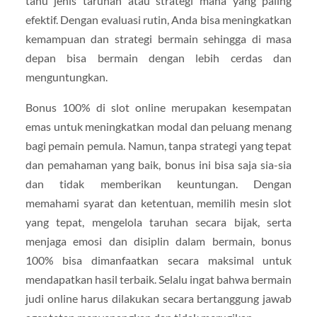
tahu jenis taruhan atau strategi mana yang paling
efektif. Dengan evaluasi rutin, Anda bisa meningkatkan
kemampuan dan strategi bermain sehingga di masa
depan bisa bermain dengan lebih cerdas dan
menguntungkan.
Bonus 100% di slot online merupakan kesempatan
emas untuk meningkatkan modal dan peluang menang
bagi pemain pemula. Namun, tanpa strategi yang tepat
dan pemahaman yang baik, bonus ini bisa saja sia-sia
dan tidak memberikan keuntungan. Dengan
memahami syarat dan ketentuan, memilih mesin slot
yang tepat, mengelola taruhan secara bijak, serta
menjaga emosi dan disiplin dalam bermain, bonus
100% bisa dimanfaatkan secara maksimal untuk
mendapatkan hasil terbaik. Selalu ingat bahwa bermain
judi online harus dilakukan secara bertanggung jawab