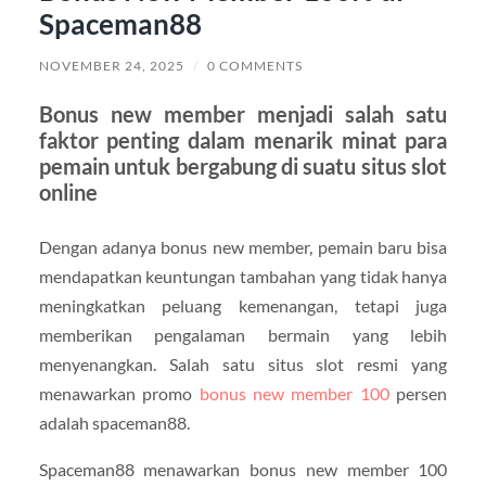
Spaceman88
NOVEMBER 24, 2025
/
0 COMMENTS
Bonus new member menjadi salah satu
faktor penting dalam menarik minat para
pemain untuk bergabung di suatu situs slot
online
Dengan adanya bonus new member, pemain baru bisa
mendapatkan keuntungan tambahan yang tidak hanya
meningkatkan peluang kemenangan, tetapi juga
memberikan pengalaman bermain yang lebih
menyenangkan. Salah satu situs slot resmi yang
menawarkan promo
bonus new member 100
persen
adalah spaceman88.
Spaceman88 menawarkan bonus new member 100