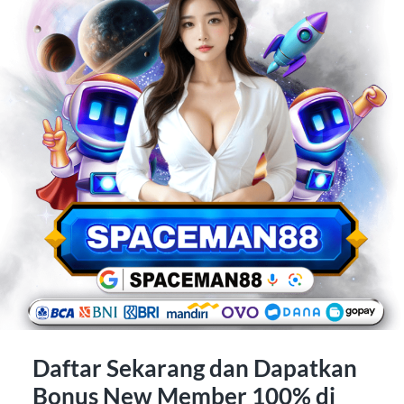
Daftar Sekarang dan Dapatkan
Bonus New Member 100% di