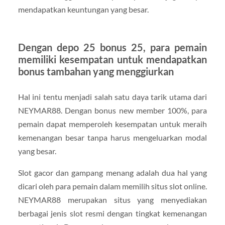
mendapatkan keuntungan yang besar.
Dengan depo 25 bonus 25, para pemain
memiliki kesempatan untuk mendapatkan
bonus tambahan yang menggiurkan
Hal ini tentu menjadi salah satu daya tarik utama dari
NEYMAR88. Dengan bonus new member 100%, para
pemain dapat memperoleh kesempatan untuk meraih
kemenangan besar tanpa harus mengeluarkan modal
yang besar.
Slot gacor dan gampang menang adalah dua hal yang
dicari oleh para pemain dalam memilih situs slot online.
NEYMAR88 merupakan situs yang menyediakan
berbagai jenis slot resmi dengan tingkat kemenangan