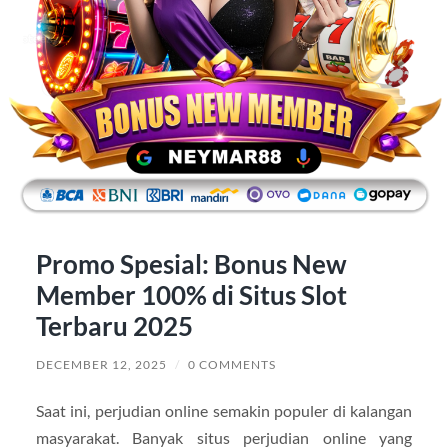
Promo Spesial: Bonus New
Member 100% di Situs Slot
Terbaru 2025
DECEMBER 12, 2025
/
0 COMMENTS
Saat ini, perjudian online semakin populer di kalangan
masyarakat. Banyak situs perjudian online yang